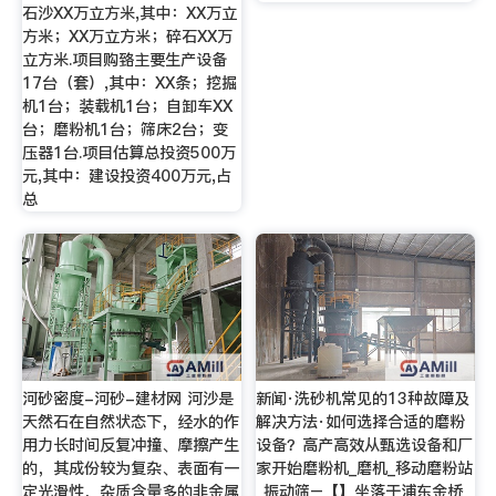
石沙XX万立方米,其中：XX万立
方米；XX万立方米；碎石XX万
立方米.项目购臵主要生产设备
17台（套）,其中：XX条；挖掘
机1台；装载机1台；自卸车XX
台；磨粉机1台；筛床2台；变
压器1台.项目估算总投资500万
元,其中：建设投资400万元,占
总
河砂密度-河砂-建材网 河沙是
新闻·洗砂机常见的13种故障及
天然石在自然状态下，经水的作
解决方法·如何选择合适的磨粉
用力长时间反复冲撞、摩擦产生
设备？高产高效从甄选设备和厂
的，其成份较为复杂、表面有一
家开始磨粉机_磨机_移动磨粉站
定光滑性，杂质含量多的非金属
_振动筛–【】坐落于浦东金桥