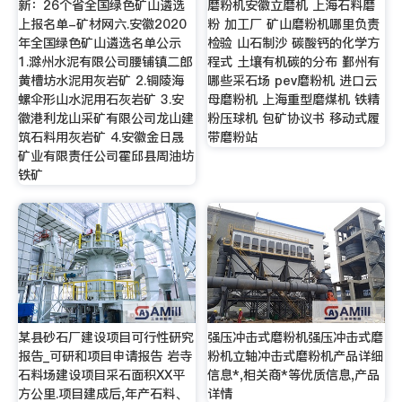
新：26个省全国绿色矿山遴选
磨粉机安徽立磨机 上海石料磨
上报名单-矿材网六.安徽2020
粉 加工厂 矿山磨粉机哪里负责
年全国绿色矿山遴选名单公示
检验 山石制沙 碳酸钙的化学方
1.滁州水泥有限公司腰铺镇二郎
程式 土壤有机碳的分布 鄞州有
黄槽坊水泥用灰岩矿 2.铜陵海
哪些采石场 pev磨粉机 进口云
螺伞形山水泥用石灰岩矿 3.安
母磨粉机 上海重型磨煤机 铁精
徽港利龙山采矿有限公司龙山建
粉压球机 包矿协议书 移动式履
筑石料用灰岩矿 4.安徽金日晟
带磨粉站
矿业有限责任公司霍邱县周油坊
铁矿
某县砂石厂建设项目可行性研究
强压冲击式磨粉机强压冲击式磨
报告_可研和项目申请报告 岩寺
粉机立轴冲击式磨粉机产品详细
石料场建设项目采石面积XX平
信息*,相关商*等优质信息,产品
方公里.项目建成后,年产石料、
详情