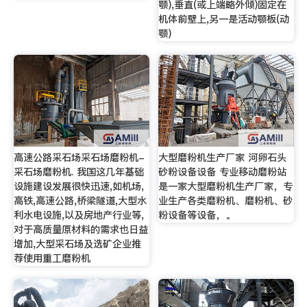
颚),垂直(或上端略外倾)固定在
机体前壁上,另一是活动颚板(动
颚)
高速公路采石场采石场磨粉机-
大型磨粉机生产厂家 河卵石头
采石场磨粉机. 我国这几年基础
砂粉设备设备 专业移动磨粉站
设施建设发展很快迅速,如机场,
是一家大型磨粉机生产厂家，专
高铁,高速公路,桥梁隧道,大型水
业生产各类磨粉机、磨粉机、砂
利水电设施,以及房地产行业等,
粉设备等设备，。
对于高质量原材料的需求也日益
增加,大型采石场及选矿企业推
荐使用重工磨粉机