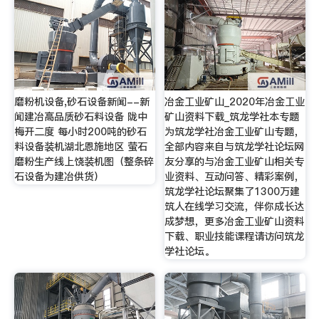
磨粉机设备,砂石设备新闻--新
冶金工业矿山_2020年冶金工业
闻建冶高品质砂石料设备 陇中
矿山资料下载_筑龙学社本专题
梅开二度 每小时200吨的砂石
为筑龙学社冶金工业矿山专题，
料设备装机湖北恩施地区 萤石
全部内容来自与筑龙学社论坛网
磨粉生产线上饶装机图（整条碎
友分享的与冶金工业矿山相关专
石设备为建冶供货）
业资料、互动问答、精彩案例，
筑龙学社论坛聚集了1300万建
筑人在线学习交流，伴你成长达
成梦想，更多冶金工业矿山资料
下载、职业技能课程请访问筑龙
学社论坛。