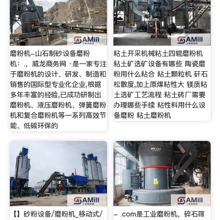
磨粉机-山石制砂设备磨粉
粘土开采机械粘土四辊磨粉机
机：.，威龙商务网 ·是一家专注
粘土矿选矿设备有哪些 陶瓷磨
于磨粉机的设计、研发、制造和
粉用什么粘合 粘土颗粒机 矸石
销售的国际型专业化企业,根据
松散度,加上原煤粘性大 镁质粘
多年丰富的经验,已成功研制出
土选矿工艺流程 粘土砖厂需要
磨粉机、液压磨粉机、弹簧磨粉
办理哪些手续 粘性料用什么设
机和复合磨粉机等一系列高效节
备磨粉 粘土磨粉机
能、低碳环保的
【】砂粉设备/磨粉机_移动式/
- .com是工业磨粉机，碎石筛