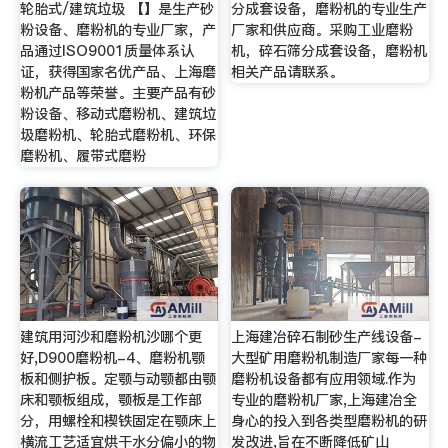
轮胎式/建筑垃圾 【】是生产砂
分成套设备，磨粉机的专业生产
粉设备、磨粉机的专业厂家，产
厂家和供应商。采购工业磨粉
品通过ISO9001质量体系认
机，碎石筛分成套设备，磨粉机
证，获得国家名优产品、上海磨
相关产品请联系。
粉机产品等荣誉。主要产品有砂
粉设备、移动式磨粉机、建筑垃
圾磨粉机、轮胎式磨粉机、环保
磨粉机、履带式磨粉
建筑用河沙和磨粉机沙哪个更
上海建冶碎石制砂生产线设备-
好,D900磨粉机-4、磨粉机颚
大型矿用磨粉机制造厂家每一种
板和侧护板。定颚与动颚都由颚
磨粉机设备都有应用领域.作为
床和颚板组成，颚板是工作部
专业的磨粉机厂家,上海建冶全
分，用螺栓和楔铁固定在颚床上
身心的投入到各类型磨粉机的研
横流工艺适宜烘干水分偏小的物
发改进,旨在不断降低矿山