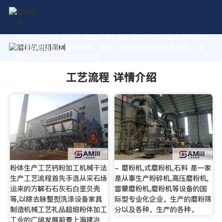
作为专业的 工艺流程 制造厂家，我们致力于为您量身定制高
价值的粉体加工系统方案。获取厂家直销报价及技术支持，请
拨打：+8618037793862
工艺流程 详情介绍
粉体生产工艺钙粉加工机械干法
- 磨粉机,式磨粉机,石料 是一家
生产工艺流程首先手选从采石场
是从事生产粉碎机,高压磨粉机,
运来的方解石石灰石白垩贝壳
雷蒙磨粉机,磨粉机等设备的国
等,以除去脉整熨洗涤设备家具
际型专业化企业。生产的磨粉筛
制造机械工艺礼品超细粉体加工
分以及各种。生产的各种。
工业的广阔发展前景上海建冶