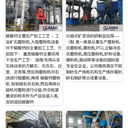
碳酸钙主要生产加工工艺 - 工
分级式矿浆池的研制及应用--
业矿石磨粉机,大型磨粉机设备
（制 是一家是从事生产磨粉机,
对于碳酸钙的主要加工工艺，介
式磨粉机,磨粉机,PCL立轴冲击
绍如下： 重质碳酸钙主要采用
式磨粉机,高压磨粉机,砂粉设备,
干法生产工艺： 流程:先将从采
喂料机,振动筛等设备的国际型
石场运来的方解石、石灰石、白
专业化企业。公司提供满足不同
垩、贝壳等,然后用磨粉机对石
制砂生产线和石料生产线所需的
块进行粗磨粉,再用 碳酸钙磨粉
碎石制砂筛分成套设备。
机 粉到细石灰石粉,然后再用分
级机对磨粉进行分级,符合粒度
要求的粉末作为产品包装入库,
否则返回碳酸钙