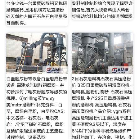
台多少钱一台重质碳酸钙又称研
骨料制砂制粉综合展现了解更详
磨碳酸钙,是用机械方法直接粉
细信息,首先大块物料由大料仓
碎天然的方解石石灰石白垩贝壳
经振动给料机均匀的输送到磨粉
等而制得。
白垩磨成粉末设备白垩磨成粉末
2目石灰磨粉机石灰石高压磨粉
设备 福建龙岩碳酸钙磨粉- 并
机 325目重质碳酸钙粉磨粉机-
初步探讨了粗灰粉磨成等级灰的
磨粉机,磨粉机,制砂 石灰石高压
机理。6)milling英'mɪlɪŋ
磨粉机 生产325目重质碳酸钙
美'mɪlɪŋ磨粉Fr.补充资料：白
粉的磨粉机 高压磨粉机 石灰石
垩，磨细白垩粉，白垩粉CAS:
高压磨粉机产品介绍: ygm系列
中文名称：石灰石；电石灰
高压悬辊磨粉机主要适用于加工
岩；.介绍了磷矿石磨粉，磨粉
莫氏硬度9.3级以下，湿度在
及磷矿浆输送系统的工艺流程、
6%以下的各种非易燃易爆矿产
过程控制、设备选型
物料的加工，在冶金、建材、化