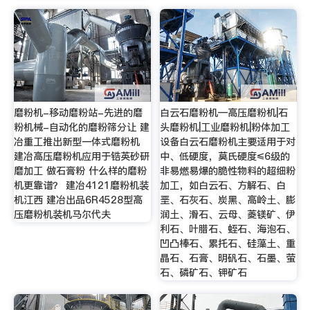
磨粉机-移动磨粉站-先进的磨
白云石磨粉机—高压磨粉机|石
粉机械-自动化的磨粉筛分让 建
头磨粉机|工业磨粉机|粉体加工
冶重工推出新型一体式磨粉机
设备白云石磨粉机主要适用于对
建冶高压磨粉机应用于锆英砂研
中、低硬度，莫氏硬度≤6级的
磨加工 做石膏粉 什么样的磨粉
非易燃易爆的脆性物料的超细粉
机更靠谱？ 建冶4121磨粉机装
加工，如白云石、方解石、白
机江西 建冶出品6R4528型高
垩、石灰石、炭黑、高岭土、膨
压磨粉机装机马尔代夫
润土、滑石、云母、菱镁矿、伊
利石、叶腊石、蛭石、海泡石、
凹凸棒石、累托石、硅藻土、重
晶石、石膏、明矾石、石墨、萤
石、磷矿石、钾矿石