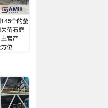
145个的萤
相关萤石磨
，主营产
全方位