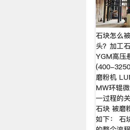
石块怎么
头？加工
YGM高压
(400-32
磨粉机 L
MW环辊微
一过程的
石块 被磨
如下： 石
的整个流