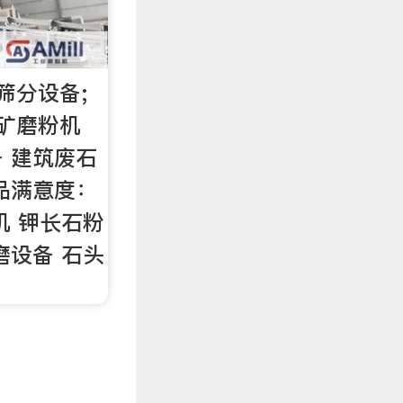
筛分设备;
尾矿磨粉机
 建筑废石
品满意度：
机 钾长石粉
磨设备 石头