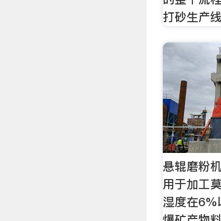
打砂生产
悬辊磨粉机
用于加工莫
湿度在6%
爆矿产物