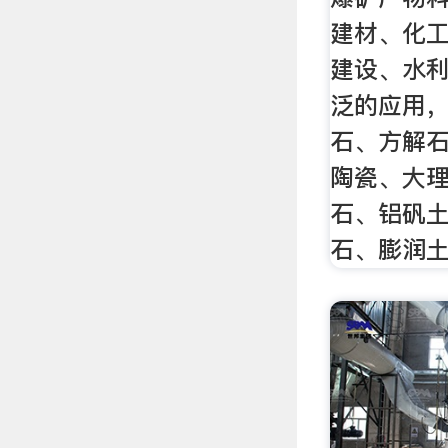
建材、化
建设、水
泛的应用
石、方解
陶瓷、大
石、铝矾
石、膨润