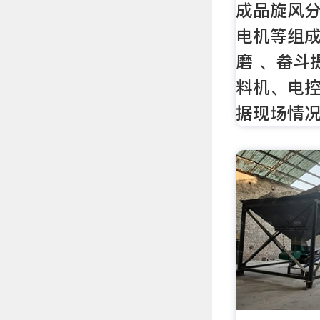
成品旋风
电机等组
磨 、畚斗
料机、电
据现场情