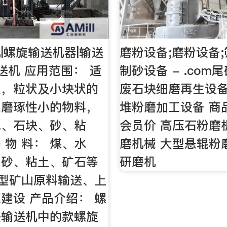
|螺旋输送机器|输送
磨粉设备;磨粉设备;
送机 应用范围： 适
制砂设备 - .com
状，粒状及小块状的
废石块细磨再生设备
及磨琢性小的物料，
堆粉磨加工设备 商
泥、石块、砂、粘
会员价 高压石粉磨
 物 料： 煤、水
磨机械 大型悬辊粉
、砂、粘土、矿石等
研磨机
大型矿山原料输送、上
建设 产品介绍： 螺
是输送机中的款螺旋