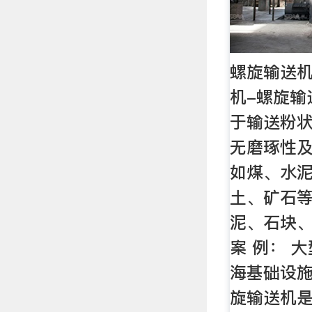
螺旋输送机
机-螺旋输
于输送粉
无磨琢性
如煤、水
土、矿石等
泥、石块
案 例： 
海基础设施
旋输送机