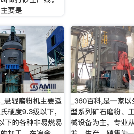
线主要是
_悬辊磨粉机主要适
_360百科,是一家
氏硬度9.3级以下，
型系列矿石磨粉、
以下的各种非易燃易
械设备为主，专业
料的加工，在冶金、
发、生产、销售为