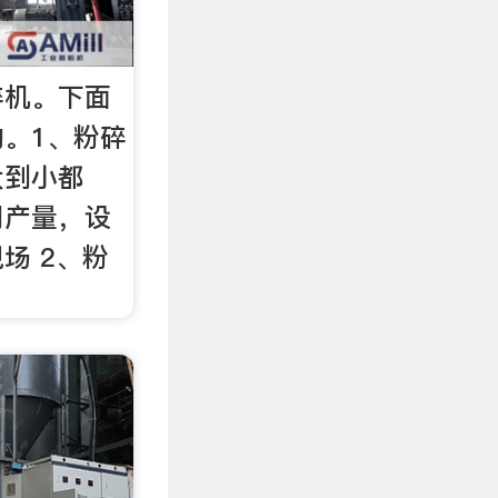
碎机。下面
。1、粉碎
大到小都
同产量，设
场 2、粉