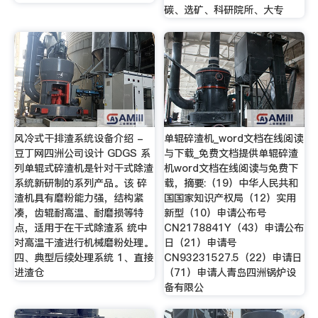
碳、选矿、科研院所、大专
风冷式干排渣系统设备介绍 -
单辊碎渣机_word文档在线阅读
豆丁网四洲公司设计 GDGS 系
与下载_免费文档提供单辊碎渣
列单辊式碎渣机是针对干式除渣
机word文档在线阅读与免费下
系统新研制的系列产品。该 碎
载，摘要:（19）中华人民共和
渣机具有磨粉能力强，结构紧
国国家知识产权局（12）实用
凑，齿辊耐高温、耐磨损等特
新型（10）申请公布号
点，适用于在干式除渣系 统中
CN2178841Y（43）申请公布
对高温干渣进行机械磨粉处理。
日（21）申请号
四、典型后续处理系统 1、直接
CN93231527.5（22）申请日
进渣仓
（71）申请人青岛四洲锅炉设
备有限公