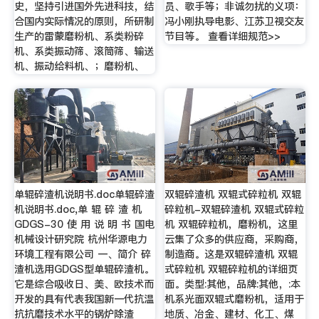
史，坚持引进国外先进科技，结
员、歌手等；非诚勿扰的义项：
合国内实际情况的原则，所研制
冯小刚执导电影、江苏卫视交友
生产的雷蒙磨粉机、系类粉碎
节目等。 查看详细规范>>
机、系类振动筛、滚筒筛、输送
机、振动给料机、；磨粉机、
单辊碎渣机说明书.doc单辊碎渣
双辊碎渣机 双辊式碎粒机 双辊
机说明书.doc,单 辊 碎 渣 机
碎粒机-双辊碎渣机 双辊式碎粒
GDGS-30 使 用 说 明 书 国电
机 双辊碎粒机，磨粉机，这里
机械设计研究院 杭州华源电力
云集了众多的供应商，采购商，
环境工程有限公司 一、简介 碎
制造商。这是双辊碎渣机 双辊
渣机选用GDGS型单辊碎渣机。
式碎粒机 双辊碎粒机的详细页
它是综合吸收日、美、欧技术而
面。类型:其他，品牌:其他，:本
开发的具有代表我国新一代抗温
机系光面双辊式磨粉机，适用于
抗抗磨技术水平的锅炉除渣
地质、冶金、建材、化工、煤