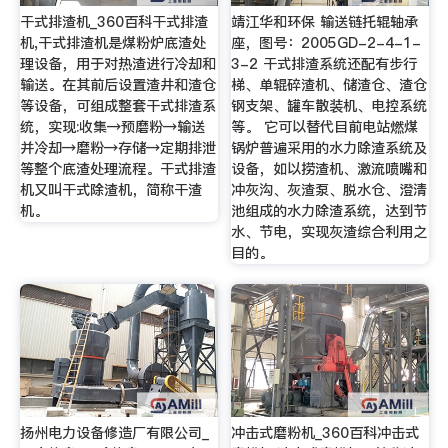
干式排渣机_360百科干式排渣
靖江华和环保 输送链托辊轴承
机,干式排渣机是煤粉炉底渣处
座，图号：2005GD-2-4-1-
理设备，用于对热渣进行冷却和
3-2 干式排渣系统还配有步行
输送。在其前后设置渣井和渣仓
梯、单辊碎渣机、储渣仓、渣仓
等设备，可组成整套干式排渣系
钢支架、罐车散装机、电控系统
统，实现:收集→预磨粉→输送
等。 它可以替代目前电站燃煤
并冷却→磨粉→存储→定期排泄
锅炉普遍采用的水力除渣系统及
等整个底渣处理流程。干式排渣
设备，如以捞渣机、激流喷嘴和
机又叫干式除渣机，简称干渣
冲灰沟、灰渣泵、脱水仓、澄清
机。
池组成的水力除渣系统，达到节
水、节电，实现灰渣综合利用之
目的。
扬州电力设备修造厂有限公司_
冲击式磨粉机_360百科冲击式