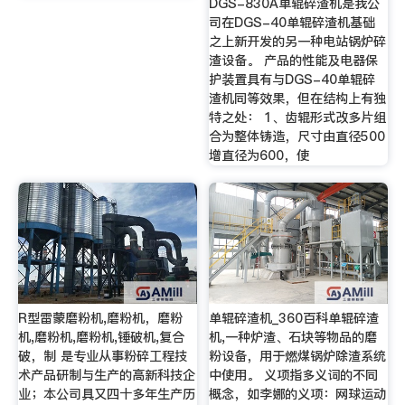
DGS-830A单辊碎渣机是我公
司在DGS-40单辊碎渣机基础
之上新开发的另一种电站锅炉碎
渣设备。 产品的性能及电器保
护装置具有与DGS-40单辊碎
渣机同等效果，但在结构上有独
特之处： 1、齿辊形式改多片组
合为整体铸造，尺寸由直径500
增直径为600，使
R型雷蒙磨粉机,磨粉机，磨粉
单辊碎渣机_360百科单辊碎渣
机,磨粉机,磨粉机,锤破机,复合
机,一种炉渣、石块等物品的磨
破，制 是专业从事粉碎工程技
粉设备，用于燃煤锅炉除渣系统
术产品研制与生产的高新科技企
中使用。 义项指多义词的不同
业；本公司具又四十多年生产历
概念，如李娜的义项：网球运动