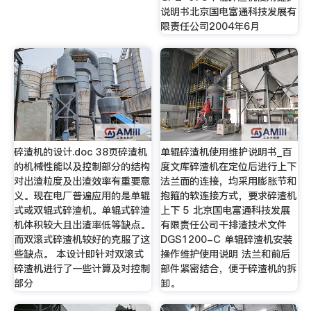
说明书北京国电富通科技发展有
限责任公司2004年6月
碎渣机的设计.doc 38页碎渣机
单辊碎渣机使用维护说明书_百
的机械性能以及控制部分的结构
度文库碎渣机在定位后进行上下
对出渣粒度及出渣效率有重要意
法兰面的连接，均采用膨胀节和
义。现在电厂普遍应用的是单辊
抱箍的软连接方式，要求碎渣机
式或双辊式碎渣机。单辊式碎渣
上下 5 北京国电富通科技发展
机体积较大且出渣率低等缺点。
有限责任公司干排渣技术文件
而双滚式碎渣机较好的克服了这
DGS1200-C 单辊碎渣机安装
些缺点。 本设计即针对双滚式
操作维护使用说明 法兰和前后
碎渣机进行了一些计算及对控制
部件紧密结合，便于碎渣机的拆
部分
卸。