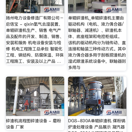
扬州电力设备修造厂有限公司－
单辊碎渣机_单辊碎渣机主要由
启信宝 - qixin氢气去湿装置、
驱动机构（电机、液力偶合器/
单辊碎渣机生产、销售 电气产
联轴器、减速机）、碎渣机本
品及配件的开发、制造、销售、
体、底座框架和电控柜组成。
安装和服务 机电设备安装与检
该机的驱动机构分为链传动、直
修 机电工程施工总承包 智能化
连接和轴装三种传动方式。其中
工程、钢结构、防腐保温、环保
液力偶合器多用于刮板捞渣机的
工程施工、安装及以上产品 …
湿式除渣系统设备中，联轴器则
多用与
碎渣机流程图碎渣设备 - 磨粉
DGS-830A单辊碎渣机 煤粉锅
设备 厂家
炉渣处理设备 产品展示 凝汽器