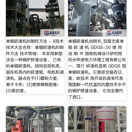
单辊碎渣机的制作方法 - X技术
单辊碎渣机说明书_百度文库单
技术大全名称：单辊碎渣机的制
辊 碎 渣 机 GDGS-30 使 用
作方法 技术领域： 本实用新型
说 明 书 国电机械设计研究院
涉及一种锅炉碎渣设备。 已有
杭州华源电力环境工程有限公司
的单辊碎渣机，结构包括机壳、
一、简介 碎渣机选用 GDGS 型
装在机壳内的碎渣辊、电机和减
单辊碎渣机。它是综合吸收日、
速机，缺点在于(1)磨粉力差，
美、欧技术 而开发的具有代表
易于卡死；(2)更换颚板困难；
我国新一代抗温抗抗磨技术水平
(3)密封差。
的锅炉除渣设备， 它完全替代
了进口。