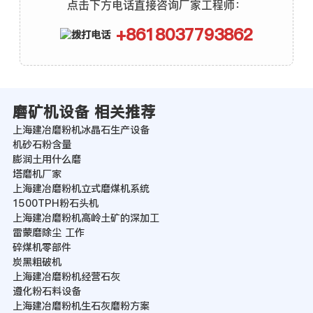
点击下方电话直接咨询厂家工程师：
+8618037793862
磨矿机设备 相关推荐
上海建冶磨粉机冰晶石生产设备
机砂石粉含量
膨润土用什么磨
塔磨机厂家
上海建冶磨粉机立式磨煤机系统
1500TPH粉石头机
上海建冶磨粉机高岭土矿的深加工
雷蒙磨除尘 工作
碎煤机零部件
炭黑粗破机
上海建冶磨粉机经营石灰
遵化粉石料设备
上海建冶磨粉机生石灰磨粉方案