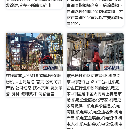
发改进,旨在不断降低矿山
青铜原指铜锡合金﹐后除黄铜﹑
白铜以外的铜合金均称青铜﹐并
常在青铜名字前冠以主要添加元
素的名。
在线留言_JYM190新型环保磨
该已通过中网可信验证 机电之
粉机_-上海建冶 首页 公司简介
家-机电行业b2b平台-让机电
产品 公司动态 技术文章 资质荣
企业在行业中脱颖而出机电之
誉 资料 诚聘英才 访客留言
家-中国是中国大的网上机电市
场,机电企业信息化专家,机电之
家网提供：机电供求信息,机电
商机,机电库,机电企业名录,机电
产品,机电五金展会,机电资讯,机
电人才,机电协会,机电论坛,机电