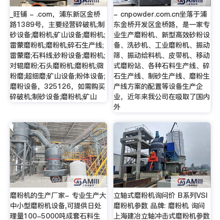
_旺铺 - .com，浦东新区金桥
- cnpowder.com.cn坐落于浦
路1389号，主要经营碎破机;制
东金桥开发区金桥路，是一家专
砂设备;磨粉机;矿山设备;磨粉机;
业生产磨粉机、新型高效砂粉设
雷蒙磨粉机;磨粉机;碎石生产线;
备、洗砂机、工业磨粉机、振动
雷蒙磨;石料线;砂粉设备;磨粉机;
筛、振动给料机、皮带机、移动
对辊磨粉;石头磨粉机;磨粉机;微
式磨粉站、各种石料生产线、碎
粉磨;超细磨;矿山设备;粉体设备;
石生产线、制砂生产线、磨粉生
磨粉设备，325126，如需购买
产线方案的配置等设备生产企
碎破机;制砂设备;磨粉机;矿山
业，近年来我公司在吸取了国内
外
磨粉机的生产厂家- 专业生产大
立轴式磨粉机询问价 B系列VSI
中小型磨粉机设备,可提供日处
磨粉机参数 品牌: 磨粉机 询问
理量100-5000吨成套石料生
上海建冶立轴冲击式磨粉机参数