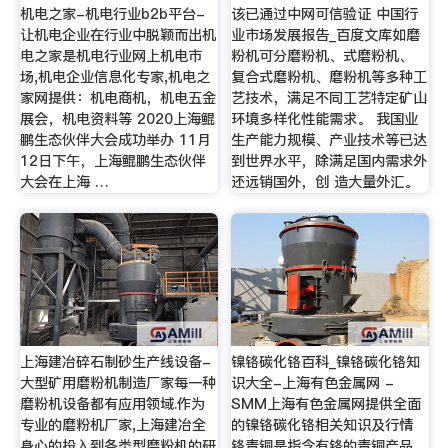
机电之家-机电行业b2b平台-
该已通过中网可信验证 中国行
让机电企业在行业中脱颖而出机
业市场发展报告_百度文库如磨
电之家是机电行业网上机电市
粉机可分磨粉机、式磨粉机、
场,机电企业信息化专家,机电之
复合式磨粉机、磨粉机等多种工
家网提供：机电商机，机电五金
艺技术，满足不同工艺特定矿山
展会，机电资料等 2020上海鲲
环境多样化性能需求。 我国业
鹏生态伙伴大会成功举办 11月
生产能力规模、产业技术等已达
12日下午，上海鲲鹏生态伙伴
到世界水平，除满足国内需求外
大会在上海 …
还远销国外，创 造大量外汇。
上海建冶碎石制砂生产线设备-
镍铬碳化铬百科_镍铬碳化铬知
大型矿用磨粉机制造厂家每一种
识大全-上海有色金属网 -
磨粉机设备都有应用领域.作为
SMM上海有色金属网提供全面
专业的磨粉机厂家,上海建冶全
的镍铬碳化铬相关知识及行情
身心的投入到各类型磨粉机的研
铬青铜是指含有铬的青铜产品。