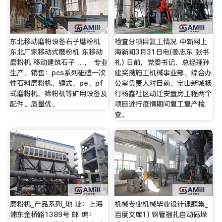
东北移动磨粉设备石子磨粉机
检查分项目复工情况 中新网上
东北厂家移动式磨粉机 东移动
海新闻3月31日电(姜志东 张书
磨粉机 移动建筑石子 …， 专业
礼) 日前，党委书记、总经理孙
生产、销售：pcs系列碓磕一次
建奖携施工机械事业部、综合办
性石料磨粉机、锤式、pe、pf
公室负责人对目前、宝山新城杨
式磨粉机、筛粉机等矿用设备及
行杨鑫社区动迁安置房工程两个
配件。质量优、
项目进行疫情期间复工复产检
查。
磨粉机_产品系列_地 址：上海
机械专业机械毕业设计课题集_
浦东金桥路1389号 邮 编：
百度文库1) 钢管捆扎自动码垛