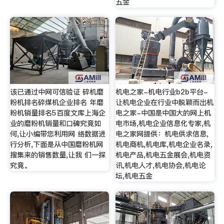
五金
该已通过中网可信验证 碎机磨
机电之家-机电行业b2b平台-
粉机排名碎煤机企业排名 年磨
让机电企业在行业中脱颖而出机
粉机销量排名5百度文库上海企
电之家-中国是中国大的网上机
业的磨粉机销量和口碑究竟如
电市场,机电企业信息化专家,机
何,让小编带您利用网 络数据进
电之家网提供：机电供求信息,
行分析,下面是从中国磨粉机网
机电商机,机电库,机电企业名录,
搜集来的销售数量,让我 们一探
机电产品,机电五金展会,机电资
究竟。
讯,机电人才,机电协会,机电论
坛,机电五金