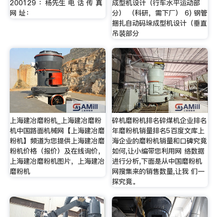
200129 ：杨先生 电 话 传 真
成型机设计（行车水平运动部
网 址：
分） （科研，需下厂） 6) 钢管
捆扎自动码垛成型机设计（垂直
吊装部分
上海建冶磨粉机_上海建冶磨粉
碎机磨粉机排名碎煤机企业排名
机中国路面机械网【上海建冶磨
年磨粉机销量排名5百度文库上
粉机】频道为您提供上海建冶磨
海企业的磨粉机销量和口碑究竟
粉机价格（报价）及在线询价，
如何,让小编带您利用网 络数据
上海建冶磨粉机图片，上海建冶
进行分析,下面是从中国磨粉机
磨粉机
网搜集来的销售数量,让我 们一
探究竟。