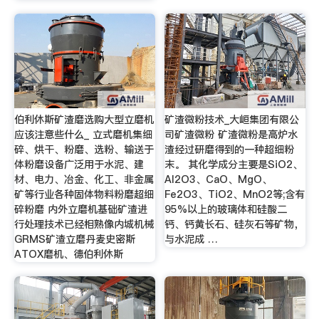
伯利休斯矿渣磨选购大型立磨机
矿渣微粉技术_大峘集团有限公
应该注意些什么_ 立式磨机集细
司矿渣微粉 矿渣微粉是高炉水
碎、烘干、粉磨、选粉、输送于
渣经过研磨得到的一种超细粉
体粉磨设备广泛用于水泥、建
末。 其化学成分主要是SiO2、
材、电力、冶金、化工、非金属
Al2O3、CaO、MgO、
矿等行业各种固体物料粉磨超细
Fe2O3、TiO2、MnO2等;含有
碎粉磨 内外立磨机基础矿渣进
95%以上的玻璃体和硅酸二
行处理技术已经相熟像内城机械
钙、钙黄长石、硅灰石等矿物，
GRMS矿渣立磨丹麦史密斯
与水泥成 …
ATOX磨机、德伯利休斯