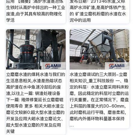
应用 【摘要】:高炉水渣是冶炼
发布日期：231346水渣,又称
生铁时从高炉中排出的一种工业
高炉水淬矿渣,是高炉炼铁产生
废渣,由于其具有较高的物理化
的 矿渣立磨机粉磨的水渣在水
学活
泥中的运用
立磨磨水渣的煤耗水渣与我们的
水渣立磨调试的三大原则-立磨
生活息息相关,水渣是热熔状态
相关知识_重工科技股份 一、稳
高炉渣在水中急速冷却后的废
定的料层：水渣立磨采用料床粉
渣,以往上一篇: 钢渣处理设备
磨，因此稳定的料层对立磨的运
下一篇: 堆焊修复延长立磨磨辊
行关重要。在正常情况下，磨盘
使用寿命 更多 相关大峘水渣立
上料层的厚度大约30-60mm，
磨论文较新0:超大型水渣立磨的
此时磨机运行平稳，磨音柔和，
开发及应用大峘水渣立磨论文、
磨机内外循环物料量基本保持
超大型水渣立磨的开发及应用
…
关键