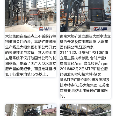
大峘集团在高起点上不断前行特
南京大峘矿渣立磨超大型水渣立
别值得关注的是，高炉矿渣微粉
磨的开发及应用李建华 大峘集
生产线是大峘集团有限公司开发
团有限公司,江苏南京
的关键技术与装备，其大型水渣
2111122. 迁安MTP210矿渣
立磨系统不仅打破国外公司的长
立磨主要技术参数 台时产量t
期垄断，刷新了国产大型水渣立
磨盘直径/mm 磨盘转速/ rpm
磨产量的高纪录，而且电耗指标
2016年2月2日MTP矿渣立磨
低于行业平均值15%以上。
的研发历程和技术特点(文
章)MTP矿渣立磨的研发历程及
技术特点(江苏大峘集团,江苏南
京摘要:高炉水渣通过矿渣微粉
的。