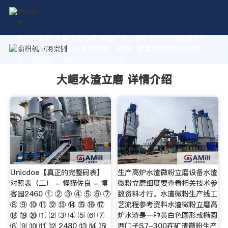
作为专业的 大峘水渣立磨 制造厂家，我们致力于为您量身定
制高价值的粉体加工系统方案。获取厂家直销报价及技术支
持，请拨打：+8618037793862
大峘水渣立磨 详情介绍
Unicdoe【真正的完整码表】
生产高炉水渣微粉立磨设备水渣
对照表（二） - 怪猫佐良 - 博
微粉立磨细度要查看相关技术参
客园2460 ① ② ③ ④ ⑤ ⑥ ⑦
数资料才行。水渣微粉生产线工
⑧ ⑨ ⑩ ⑪ ⑫ ⑬ ⑭ ⑮ ⑯ ⑰
艺流程参考资料水渣微粉立磨高
⑱ ⑲ ⑳ ⑴ ⑵ ⑶ ⑷ ⑸ ⑹ ⑺
炉水渣是一种黄白色圆形或椭圆
⑻ ⑼ ⑽ ⑾ ⑿ 2480 ⒀ ⒁ ⒂
西门子S7-300在矿渣微粉生产