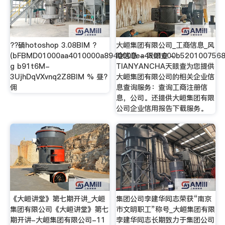
??碢hotoshop 3.08BIM ?
大峘集团有限公司_工商信息_风
(bFBMD01000aa4010000a8940000ea4301000b5201007568
险信息 - 天眼查 -
g b91t6M-
TIANYANCHA天眼查为您提供
3UjhDqVXvnq2Z8BIM % 昼?
大峘集团有限公司的相关企业信
佣
息查询服务：查询工商注册信
息，公司。还提供大峘集团有限
公司企业信用报告下载服务。
《大峘讲堂》第七期开讲_大峘
集团公司李建华同志荣获“南京
集团有限公司《大峘讲堂》第七
市文明职工”称号_大峘集团有限
期开讲-大峘集团有限公司-11
李建华同志长期致力于集团公司