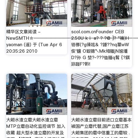
精华区文章阅读 -
scol.com.cnFounder CEB
NewSMTH☆───────────────────────
2.50U kⅰ a? ? ?@ ]? "褍)H
yaoman (遥) 于 (Tue Apr 6
铬梛(?g徚呟& ?諈??nq蕐wW
20:35:26 2010
侒'蠰 O冣骢↖Mk坶腼jN尮堹
D?孙 G 堏?~???侐腼q髾 {?錤
旀踫F?靲!
大峘水渣立磨大峘水渣立磨
大峘水渣立磨目前进口立磨基本
MTP立磨自动化监控调节 加入
被国产立磨代替,国产立磨江苏
收藏 超大型水渣立磨的开发及
大峘集团的磨中信重工的磨较 .