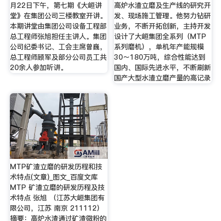
月22日下午，第七期《大峘讲
高炉水渣立磨及生产线的研究开
堂》在集团公司三楼教室开讲。
发、现场施工管理。他努力钻研
本期讲堂由集团公司设备工程部
业务，不断开拓创新，主持开发
总工程师张旭担任主讲人。集团
设计了大峘集团全系列（MTP
公司纪委书记、工会主席曾巍，
系列磨机），单机年产能规模
总工程师顾军及部分公司员工共
30～180万吨，综合性能达到
20余人参加听讲。
国内、国际先进水平，不断刷新
国产大型水渣立磨产量的高记录
MTP矿渣立磨的研发历程和技
术特点(文章)_图文_百度文库
MTP 矿渣立磨的研发历程及技
术特点 张旭 （江苏大峘集团有
限公司，江苏 南京 211112）
摘要：高炉水渣通过矿渣微粉的