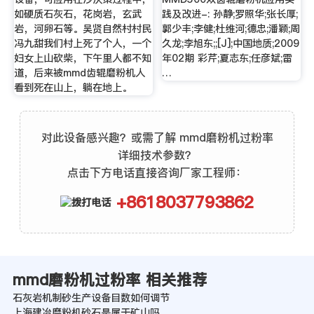
如硬质石灰石，花岗岩，玄武
践及改进-: 孙静;罗照华;张长厚;
岩，河卵石等。吴贤自然村村民
郭少丰;李健;杜维河;德忠;潘颖;周
冯九甜我们村上死了个人，一个
久龙;李旭东;;[J];中国地质;2009
妇女上山砍柴，下午里人都不知
年02期 彩芹;夏志东;任彦斌;雷
道，后来被mmd齿辊磨粉机人
…
看到死在山上，躺在地上。
对此设备感兴趣？或需了解 mmd磨粉机过粉率
详细技术参数？
点击下方电话直接咨询厂家工程师：
+8618037793862
mmd磨粉机过粉率 相关推荐
石灰岩机制砂生产设备目数如何调节
上海建冶磨粉机砂石是属于矿山吗