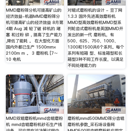
MMD磨粉筛分机可提高矿山的
对辊式磨粉机的设计 - 豆丁网
经济效益-机器MMD磨粉筛分
1.3.3 国外先进高效磨粉机
机可提高矿山的经济效益 8月第
MMD型高效磨粉机MMD型系
4期 Aug 减 轻了破 碎机的 堵
列轮齿式磨粉机是英国MMD开
塞 和过粉 碎 , 提高了生产能力
发出的新一代 磨粉机，有
,降低了能耗 。 在大型化方面
500、625、750、1000、
国内外都已生产 1500mm×
1300和1500共6个系列。每个
2100m m 。 3 磨粉机 [7～
系列有短箱 型、标准箱型和长
10 电机
箱型3种不同工作长度，以满足
不同处理能力的
MMD双辊磨粉机mmd齿辊磨粉
磨粉机mmd500MMD筛分齿辊
机 mmd齿辊磨粉机砂石生产线
磨粉机参数_采石场设备网
设备，可应用在沙决策过程中，
MMD500双齿辊磨粉机应用实