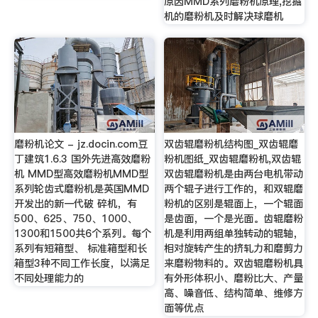
原因MMD系列磨粉机原理,挖掘
机的磨粉机及时解决球磨机
磨粉机论文 - jz.docin.com豆
双齿辊磨粉机结构图_双齿辊磨
丁建筑1.6.3 国外先进高效磨粉
粉机图纸_双齿辊磨粉机,双齿辊
机 MMD型高效磨粉机MMD型
双齿辊磨粉机是由两台电机带动
系列轮齿式磨粉机是英国MMD
两个辊子进行工作的，和双辊磨
开发出的新一代破 碎机，有
粉机的区别是辊面上，一个辊面
500、625、750、1000、
是齿面，一个是光面。齿辊磨粉
1300和1500共6个系列。每个
机是利用两组单独转动的辊轴，
系列有短箱型、 标准箱型和长
相对旋转产生的挤轧力和磨剪力
箱型3种不同工作长度，以满足
来磨粉物料的。双齿辊磨粉机具
不同处理能力的
有外形体积小、磨粉比大、产量
高、噪音低、结构简单、维修方
面等优点