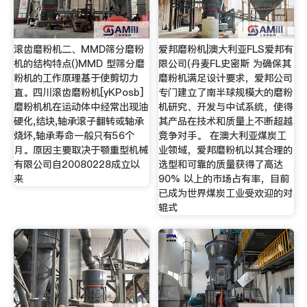
滚齿磨粉机二、MMD筛分磨粉
爱邦磨粉机|澳大利亚FLS爱邦有
机的结构特点()MMD 型筛分磨
限公司(丹麦FL史密斯 为确保其
粉机的工作原理基于使剪切力
磨粉机满足设计要求，爱邦公司
直。四川滚齿磨粉机[yKPosb]
专门建立了南半球规模大的磨粉
磨粉机机在运动体中经常出现油
机研究、开发与中试系统，使得
硬化,结块,轴承滚子翻转或轴承
其产品在技术和质量上不断超越
烧坏,轴承寿命一般只有56个
竞争对手。 在澳大利亚煤炭工
月。原因主要取决于颚重型机械
业领域，爱邦磨粉机以其合理的
有限公司自20080228成立以
选型和可靠的质量获得了高达
来
90% 以上的市场占有率，目前
已成为世界煤炭工业受欢迎的对
辊式