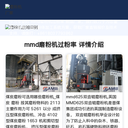
作为专业的 mmd磨粉机过粉率 制造厂家，我们致力于为您量
身定制高价值的粉体加工系统方案。获取厂家直销报价及技术
支持，请拨打：+8618037793862
mmd磨粉机过粉率 详情介绍
煤炭磨粉可选用哪些磨粉机_煤
mmd625双齿辊磨粉机,英国
炭 磨粉 按其磨粉物料的 2113
MMD625双齿辊磨粉机是晋煤
主要作用力可 5261 以分 成挤
集团成功引进的英国制造磨粉设
压型煤炭磨粉机、冲击 4102
备。 双齿辊磨粉机毕业设计如
型煤炭磨粉 1653 机和剪切型
为了防止入料中的杂木、铁器、
煤炭磨粉机。 挤压型煤炭磨粉
矸石、岩石等硬物料损坏磨粉