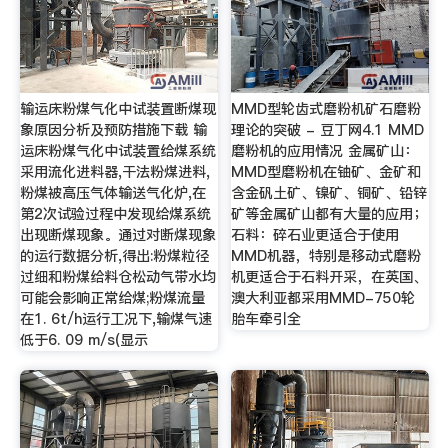
输运床粉煤气化中试装置断煤现
MMD型轮齿式磨粉机矿石磨粉
象原因分析及预防措施下载 输
理论的突破 - 豆丁网4.1 MMD
运床粉煤气化中试装置给煤系统
磨粉机的应用情况 金属矿山：
采用流化进料器,干法粉煤进料,
MMD型磨粉机在铀矿、金矿和
粉煤被高压气体输送气化炉,在
含金矾土矿、镍矿、铜矿、铅锌
第2次试验过程中发现给煤系统
矿等金属矿山都有大量的应用；
出现断煤现象。通过对断煤现象
石料：碎石业更适合于使用
的运行数据分析,得出:粉煤粒径
MMD机器，特别是移动式磨粉
过细和粉煤给料仓松动气带水均
机更适合于石料开采，在英国、
可能会影响正常给煤;粉煤流量
澳大利亚都采用MMD-750轮
在1. 6t/h运行工况下,输煤气速
胎车牵引全
低于6. 09 m/s(显示