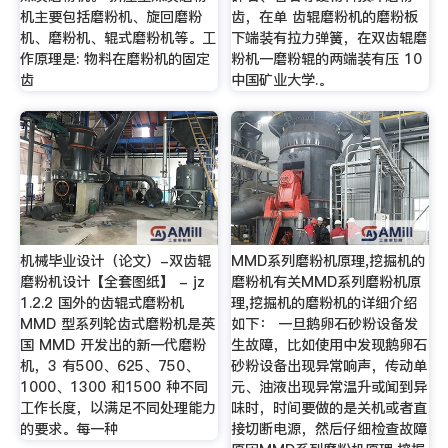
机主要包括磨粉机、旋回磨粉
齿，在单 齿辊磨粉机的磨粉板
机、磨粉机、辊式磨粉机等。工
下端装有拉力弹簧，在双齿辊磨
作原理是: 物料在磨粉机的固定
粉机一磨粉辊的两端装有压 10
齿
中国矿业大学.。
机械毕业设计（论文）-双齿辊
MMD系列磨粉机原理,挖掘机的
磨粉机设计【全套图纸】 - jz
磨粉机有关MMD系列磨粉机原
1.2.2 国外的齿辊式磨粉机
理,挖掘机的磨粉机的详细介绍
MMD 型系列轮齿式磨粉机是英
如下： 一旦鹅卵石砂粉设备发
国 MMD 开发出的新一代磨粉
生故障，比如使用中发现鹅卵石
机，3 有500、625、750、
砂粉设备出现异常响声，传动单
1000、1300 和1500 种不同
元、油液出现异常温升或闻到异
工作长度，以满足不同处理能力
味时，时间要做的是关机或者直
的要求。每一种
接切断电源，然后仔细检查故障