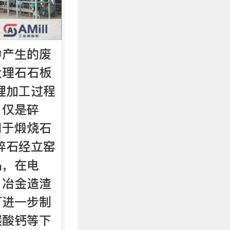
中产生的废
大理石石板
理加工过程
，仅是碎
用于煅烧石
碎石经立窑
品，在电
、冶金造渣
可进一步制
碳酸钙等下