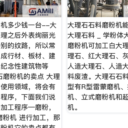
机多少钱一台--大
大理石石料磨粉机
处理之后外表绚丽光
大理石料 _ 学粉体
特别的纹路，所以常
磨粉机可加工白大
工成行材、板材、建
理石、红大理石、
、纪念性建筑物等
人造大理石、人造
石磨粉机的卖点 大理
料废渣。大理石石
的使用领域，将会有
型有R型雷蒙磨机、
工程序，下面我们说
机、立式磨粉机和
种加工程序—磨粉，
机。
磨粉机 进行加工，那
磨粉机它的卖点都有