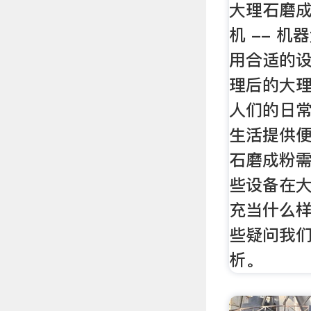
大理石磨成
机 -- 
用合适的
理后的大
人们的日
生活提供
石磨成粉
些设备在
充当什么
些疑问我
析。