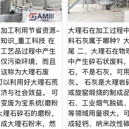
加工利用节省资源-
大理石在加工过程
知识_重工科技 在
料石灰属于哪种？
石工艺品过程中产生
尾 二、大理石在物
不仅污染环境，而且
中产生碎石状废料
，这称为大理石废
石，不是石灰，可
可以利用好大理石荒
灰。 石灰是大理岩
济与社会效益。 可
或旋窑煅烧的制成
变废为宝系统(磨粉
石、工业烟气脱硫
大理石碎石的磨粉，
等领域用量很大，
制成大理石粉末，然
成轻钙、纳米改性