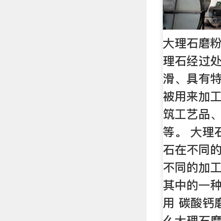
大理石磨粉
理石经过
滑、具有
被用来加
筑工艺品
等。 大理
石在不同
不同的加
其中的一
用 碳酸钙
么大理石