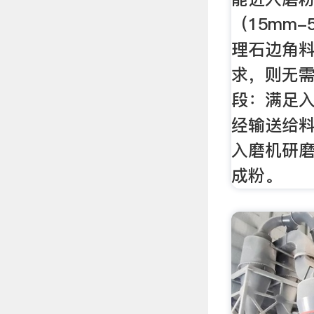
（15mm
理石边角
求，则无需
段：满足
经输送给
入磨机研
成粉。