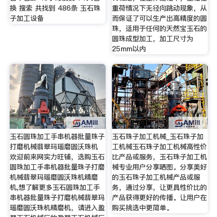
换 搜索 共找到 486条 玉石珠
重荷情况下无径向跳动现象，从
子加工设备
而保证了可以生产出高精度的圆
珠，适用于任何的天然宝玉石的
圆珠成型加工，加工尺寸为
25mm以内
玉石圆珠加工手串机器批量珠子
玉石珠子加工机械_玉石珠子加
打磨机械翡翠玛瑙磨圆沃珠机
工机械玉石珠子加工机械高性价
欢迎前来网实力旺铺，选购玉石
比产品或服务，玉石珠子加工机
圆珠加工手串机器批量珠子打磨
械专业用户分享晒图。分享美好
机械翡翠玛瑙磨圆沃珠机精磨
的玉石珠子加工机械产品或服
机,想了解更多玉石圆珠加工手
务，通过分享，让更具性价比的
串机器批量珠子打磨机械翡翠玛
产品获得更好的传播。让用户在
瑙磨圆沃珠机精磨机，请进入盈
购买挑选中更简单。