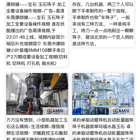
康明健---宝石 玉石珠子 加工
存在，几台机器，两三个人可以
全套设备操作视频-广告-高清
顺下手串制作的一整个流程。
东莞康明健---宝石 玉石珠子
手串制作也称“车珠子”，一般
加工全套设备操作视频 是在优
来说有三种方法。 一种是纯手
酷播出的广告高清视频,于
工，用刀一点一点地削出一颗颗
23:01:46上线。视频内容简介:
珠子，据说北京的一个匠人用的
稍后补充视频简介 东莞市康明
是这种方法。
健小叶紫檀6MM108颗手串日
产2万颗成套设备加工视频(切料
机 切珠机 打孔机 抛光机）
万万没有想到，小型机器加工玉
卓的单驱动磨珠机自动批量圆珠
石这么精细-生活视频-搜狐视
珠子机器翡翠玛瑙水晶玉石 卓
频生活视频：济雕数控玉石雕刻
的单驱动磨珠机自动批量圆珠珠
机 和田碧玉雕刻详情请张经理
子机器翡翠玛瑙水晶玉石加工设