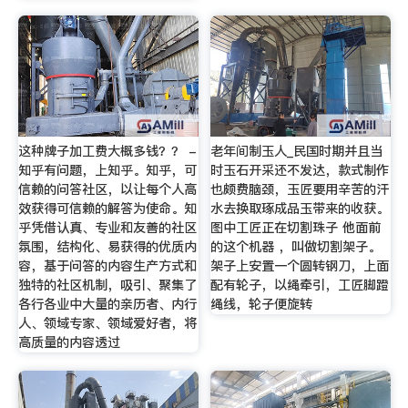
这种牌子加工费大概多钱？？ -
老年间制玉人_民国时期并且当
知乎有问题，上知乎。知乎，可
时玉石开采还不发达，款式制作
信赖的问答社区，以让每个人高
也颇费脑颈，玉匠要用辛苦的汗
效获得可信赖的解答为使命。知
水去换取琢成品玉带来的收获。
乎凭借认真、专业和友善的社区
图中工匠正在切割珠子 他面前
氛围，结构化、易获得的优质内
的这个机器 ，叫做切割架子。
容，基于问答的内容生产方式和
架子上安置一个圆转钢刀，上面
独特的社区机制，吸引、聚集了
配有轮子，以绳牵引，工匠脚蹬
各行各业中大量的亲历者、内行
绳线，轮子便旋转
人、领域专家、领域爱好者，将
高质量的内容透过