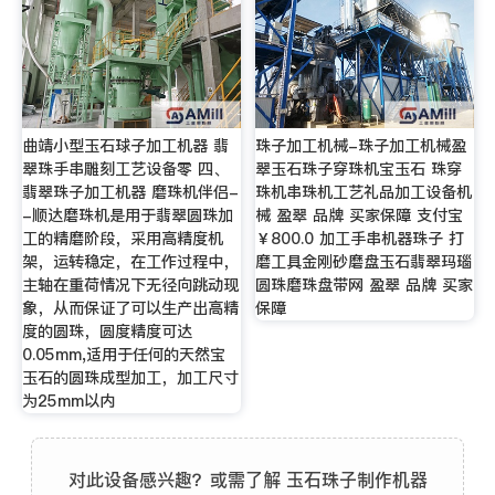
曲靖小型玉石球子加工机器 翡
珠子加工机械-珠子加工机械盈
翠珠手串雕刻工艺设备零 四、
翠玉石珠子穿珠机宝玉石 珠穿
翡翠珠子加工机器 磨珠机伴侣-
珠机串珠机工艺礼品加工设备机
-顺达磨珠机是用于翡翠圆珠加
械 盈翠 品牌 买家保障 支付宝
工的精磨阶段，采用高精度机
￥800.0 加工手串机器珠子 打
架，运转稳定，在工作过程中，
磨工具金刚砂磨盘玉石翡翠玛瑙
主轴在重荷情况下无径向跳动现
圆珠磨珠盘带网 盈翠 品牌 买家
象，从而保证了可以生产出高精
保障
度的圆珠，圆度精度可达
0.05mm,适用于任何的天然宝
玉石的圆珠成型加工，加工尺寸
为25mm以内
对此设备感兴趣？或需了解 玉石珠子制作机器