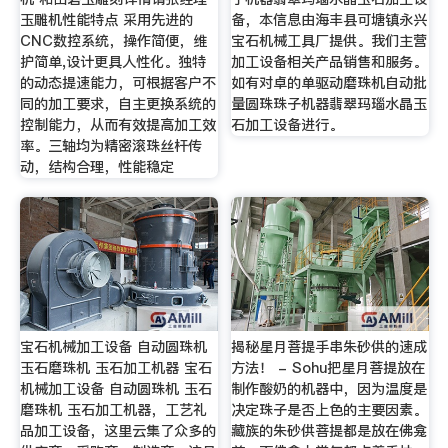
玉雕机性能特点 采用先进的
备，本信息由海丰县可塘镇永兴
CNC数控系统，操作简便，维
宝石机械工具厂提供。我们主营
护简单,设计更具人性化。独特
加工设备相关产品销售和服务。
的动态提速能力，可根据客户不
如有对卓的单驱动磨珠机自动批
同的加工要求，自主更换系统的
量圆珠珠子机器翡翠玛瑙水晶玉
控制能力，从而有效提高加工效
石加工设备进行。
率。三轴均为精密滚珠丝杆传
动，结构合理，性能稳定
宝石机械加工设备 自动圆珠机
揭秘星月菩提手串朱砂供的速成
玉石磨珠机 玉石加工机器 宝石
方法！ - Sohu把星月菩提放在
机械加工设备 自动圆珠机 玉石
制作酸奶的机器中，因为温度是
磨珠机 玉石加工机器，工艺礼
决定珠子是否上色的主要因素。
品加工设备，这里云集了众多的
藏族的朱砂供菩提都是放在佛龛