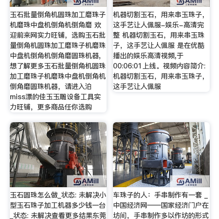
玉石批量倒角机圆珠加工磨珠子
机器切割玉石，用来串玉珠子，
机磨珠中盘机倒角机倒角磨 欢
这手艺让人佩服-娱乐-高清完
迎前来网实力旺铺，选购玉石批
整 机器切割玉石，用来串玉珠
量倒角机圆珠加工磨珠子机磨珠
子，这手艺让人佩服 是在优酷
中盘机倒角机倒角磨圆珠机器,
播出的娱乐高清视频,于
想了解更多玉石批量倒角机圆珠
00:06:01上线。视频内容简介:
加工磨珠子机磨珠中盘机倒角机
机器切割玉石，用来串玉珠子，
倒角磨圆珠机器，请进入泊
这手艺让人佩服
miss漂的佳玉玉雕设备工具实
力旺铺，更多商品任你选购
玉石圆珠怎么做_状态: 未解决小
车珠子的人：手串制作有一套 _
型玉石珠子加工机器多少钱一台
中国经济网——国家经济门户在
_状态: 未解决查看更多结果东莞
坊间，手串制作多以作坊的形式