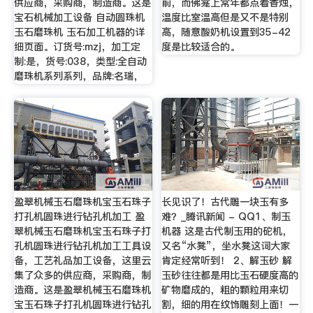
供应商，采购商，制造商。这是
前，而佛龛上常年都点着香烛，
宝石机械加工设备 自动圆珠机
温度比室温高但是又不是特别
玉石磨珠机 玉石加工机器的详
高，随意酸奶机设置到35-42
细页面。订货号:mzj，加工定
度是比较适合的。
制:是，货号:038，类型:全自动
磨珠机系列系列，品牌:名瑞，
盈翠机械玉石磨珠机宝玉石珠子
长见识了！古代雕一块玉有多
打孔机圆珠进行钻孔机加工 盈
难？_腾讯新闻 - QQ1、制玉
翠机械玉石磨珠机宝玉石珠子打
机器 这是古代制玉用的砣机，
孔机圆珠进行钻孔机加工工具设
又名“水凳”，坐水凳这词大家
备，工艺礼品加工设备，这里云
肯定经常听到！ 2、解玉砂 解
集了众多的供应商，采购商，制
玉砂往往都是用比玉石硬度高的
造商。这是盈翠机械玉石磨珠机
矿物磨成的，粗的颗粒用来切
宝玉石珠子打孔机圆珠进行钻孔
割，细的用在纹饰雕刻上面！一