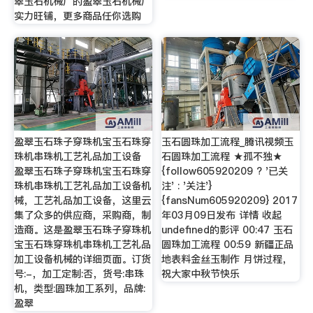
翠玉石机械厂的盈翠玉石机械厂
实力旺铺，更多商品任你选购
盈翠玉石珠子穿珠机宝玉石珠穿
玉石圆珠加工流程_腾讯视频玉
珠机串珠机工艺礼品加工设备
石圆珠加工流程 ★孤不独★
盈翠玉石珠子穿珠机宝玉石珠穿
{follow605920209 ? '已关
珠机串珠机工艺礼品加工设备机
注' : '关注'}
械，工艺礼品加工设备，这里云
{fansNum605920209} 2017
集了众多的供应商，采购商，制
年03月09日发布 详情 收起
造商。这是盈翠玉石珠子穿珠机
undefined的影评 00:47 玉石
宝玉石珠穿珠机串珠机工艺礼品
圆珠加工流程 00:59 新疆正品
加工设备机械的详细页面。订货
地表料金丝玉制作 月饼过程，
号:-，加工定制:否，货号:串珠
祝大家中秋节快乐
机，类型:圆珠加工系列，品牌:
盈翠