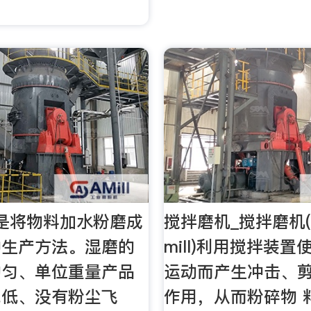
是将物料加水粉磨成
搅拌磨机_搅拌磨机(s 
种生产方法。湿磨的
mill)利用搅拌装置
均匀、单位重量产品
运动而产生冲击、
耗低、没有粉尘飞
作用，从而粉碎物 