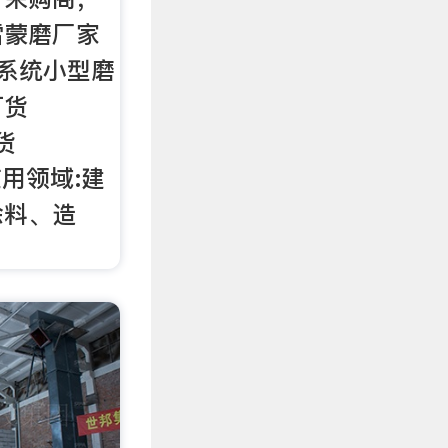
雷蒙磨厂家
浆系统小型磨
订货
货
应用领域:建
涂料、造