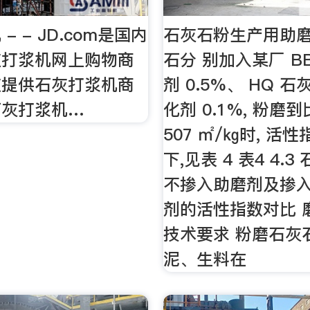
- - JD.com是国内
石灰石粉生产用助磨剂
灰打浆机网上购物商
石分 别加入某厂 B
道提供石灰打浆机商
剂 0.5%、 HQ 
石灰打浆机…
化剂 0.1%, 粉磨
507 ㎡/㎏时, 活
下,见表 4 表4 4.
不掺入助磨剂及掺
剂的活性指数对比 
技术要求 粉磨石灰
泥、生料在