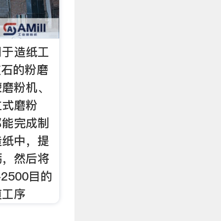
用于造纸工
灰石的粉磨
蒙磨粉机、
立式磨粉
都能完成制
造纸中，提
钙，然后将
2500目的
道工序