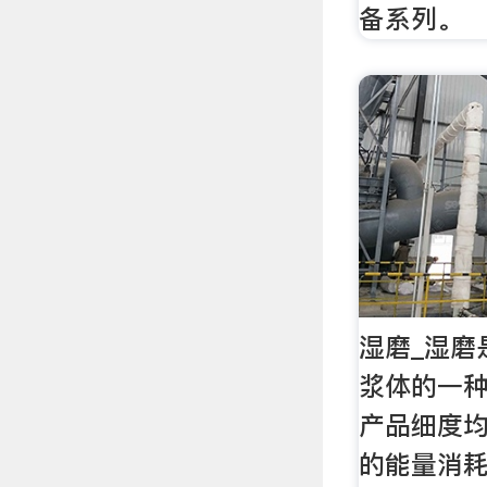
备系列。
湿磨_湿磨
浆体的一
产品细度
的能量消