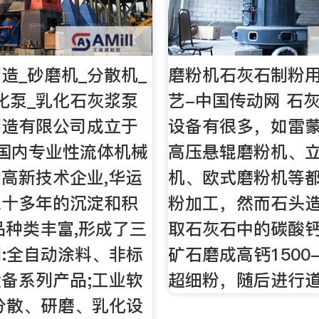
造_砂磨机_分散机_
磨粉机石灰石制粉
化泵_乳化石灰浆泵
艺-中国传动网 石
制造有限公司成立于
设备有很多，如雷
,系国内专业性流体机械
高压悬辊磨粉机、
高新技术企业,华运
机、欧式磨粉机等
二十多年的沉淀和积
粉加工，然而石头
品种类丰富,形成了三
取石灰石中的碳酸
:全自动涂料、非标
矿石磨成高钙1500-
备系列产品;工业软
超细粉，随后进行
分散、研磨、乳化设