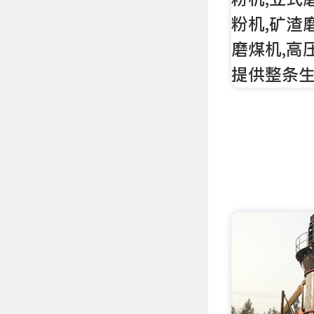
粉机,矿渣
磨煤机,高
提供整条生