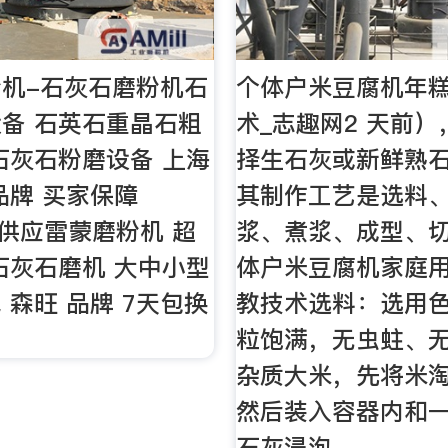
机-石灰石磨粉机石
个体户米豆腐机年
备 石英石重晶石粗
术_志趣网2 天前
石灰石粉磨设备 上海
择生石灰或新鲜熟
品牌 买家保障
其制作工艺是选料
.0 供应雷蒙磨粉机 超
浆、煮浆、成型、切
石灰石磨机 大中小型
体户米豆腐机家庭
 森旺 品牌 7天包换
教技术选料：选用
粒饱满，无虫蛀、
杂质大米，先将米
然后装入容器内和
石灰浸泡。