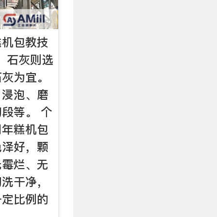
糕机包教技
），石灰则选
石灰为宜。
、浸泡、磨
段等。 个
用年糕机包
色泽好，颗
无霉烂、无
淘洗干净，
一定比例的