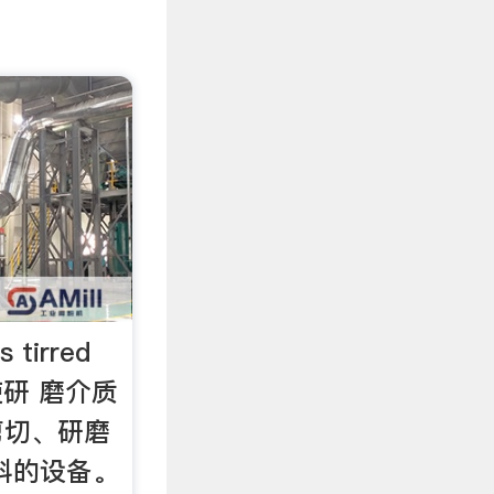
tirred
使研 磨介质
剪切、研磨
料的设备。