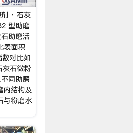
 · 石灰
B2 型助磨
石灰石助磨活
到比表面积
性指数对比如
3 石灰石微粉
入不同助磨
磨内结构及
石与粉磨水