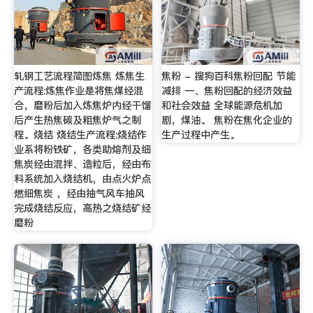
轧钢工艺流程简图炼焦 炼焦生
焦粉 - 搜狗百科焦粉回配 节能
产流程:炼焦作业是将焦煤经混
减排 一、焦粉回配的经济效益
合，磨粉后加入炼焦炉内经干馏
和社会效益 全球能源危机加
后产生热焦碳及粗焦炉气之制
剧，煤油。 焦粉在焦化企业的
程。烧结 烧结生产流程:烧结作
生产过程中产生。
业系将粉铁矿，各类助熔剂及细
焦炭经由混拌、造粒后，经由布
料系统加入烧结机，由点火炉点
燃细焦炭 ，经由抽气风车抽风
完成烧结反应，高热之烧结矿经
磨粉