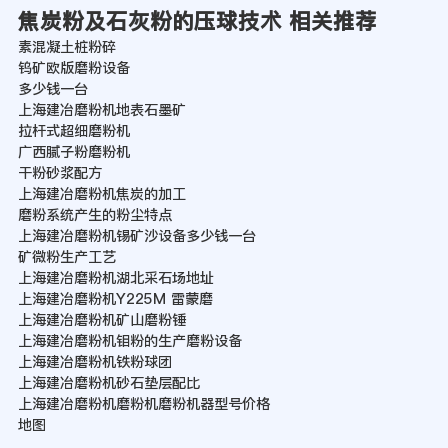
焦炭粉及石灰粉的压球技术 相关推荐
素混凝土桩粉碎
钨矿欧版磨粉设备
多少钱一台
上海建冶磨粉机地表石墨矿
拉杆式超细磨粉机
广西腻子粉磨粉机
干粉砂浆配方
上海建冶磨粉机焦炭的加工
磨粉系统产生的粉尘特点
上海建冶磨粉机锡矿沙设备多少钱一台
矿微粉生产工艺
上海建冶磨粉机湖北采石场地址
上海建冶磨粉机Y225M 雷蒙磨
上海建冶磨粉机矿山磨粉锤
上海建冶磨粉机钼粉的生产磨粉设备
上海建冶磨粉机铁粉球团
上海建冶磨粉机砂石垫层配比
上海建冶磨粉机磨粉机磨粉机器型号价格
地图