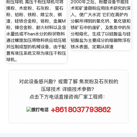
粉压球机 高压干粉压球机可将
2000年之后，粉磨设备节能技
煤粉、木炭粉、石灰粉、 萤石
术和矿渣微粉应用技术研究的深
粉、铝粉、铁粉、除尘灰、钢
入，使广大水泥 它们在高炉内
渣、硅铁合金粉，铬粉，金属M
分解所得到的氧化钙、氧化镁和
粉，镍合金粉、耐火材料以及含
铁矿石中的废矿，及焦炭中的灰
水量低或不han水分的粉状物料
分相熔化，生成了以硅酸盐与硅
通过螺旋加压将物料供应给压辊
铝酸盐为主要成分的熔融物浮在
并压制成型的机械设备，由于配
铁水表面，定期从排渣
置有液压系统又称为液压干粉压
球机。
对此设备感兴趣？或需了解 焦炭粉及石灰粉的
压球技术 详细技术参数？
点击下方电话直接咨询厂家工程师：
+8618037793862