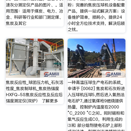
速灰分测定仪产品的图片、。适
粉；完善的焦炭压球机设备配套
用范围：适用于煤炭、电力、冶
产品，提供一站式解决方案；设
金、科研等行业和部门测定煤、
备维护简单，损耗小，提供24
焦炭及其它
小时全方位技术支持，解决后顾
之忧。
焦炭反应性_球团压力机_石灰活
一种高温压球生产电石的系统_
性度_焦炭制球机_焦炭热强度
申请于 [0062] 焦炭和石灰粉进
HXFQ-5S焦炭反应性及反应后
入压球机压球5,然后进入氧热法
强度测定仪(双炉） 了解更多
电石炉7,通过氧煤枪9燃烧提供
热量，控制炉内温度在2000
°C_2200 °C之间。同时碳粉和
氧气反应生成C0，利用生成的
⑶和 部分熔剂使电石炉上部形