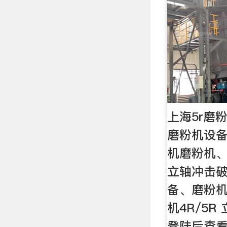
上海5r磨
磨粉机设
机磨粉机
立轴冲击
备、磨粉
机4R/5
登陆后查看