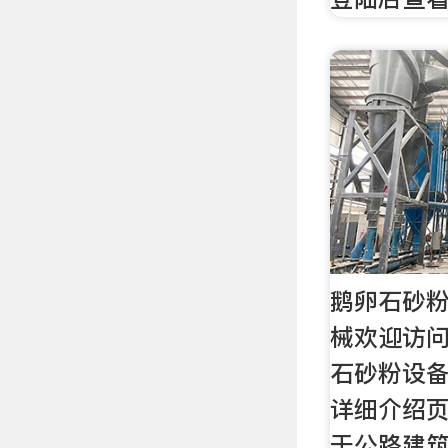
鹅卵石砂
械欢迎访
石砂粉设
详细介绍
于公路建