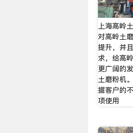
上海高岭
对高岭土
提升，并
求，给高
更广阔的
土磨粉机。
据客户的
项使用