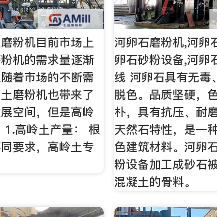
土磨粉机目前市场上
河卵石磨粉机,河卵
磨粉机的需求量逐渐
卵石砂粉设备,河卵
且随着市场的不断需
线 河卵石具有无毒
岭土磨粉机也带来了
脱色。品质坚硬，
发展空间，但是高岭
朴，具有抗压、耐
 1.高岭土产量： 根
天然石特性，是一
不同要求，高岭土专
色建筑材料。河卵
粉设备加工成砂石
混凝土的骨料。