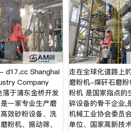
d17.cc Shanghai
走在全球化道路上
dustry Company
磨粉机-煤矸石磨粉
D 坐落于浦东金桥开发
粉机 是国家指点的
，是一家专业生产磨
碎设备的骨干企业,
型高效砂粉设备、洗
机械工业协会委员
业磨粉机、振动筛、
单位、国家高新技术