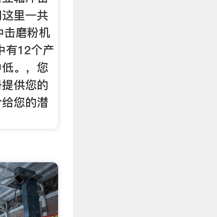
们这里一共
冲击磨粉机
中有12个产
中低。，您
册提供您的
价给您的潜