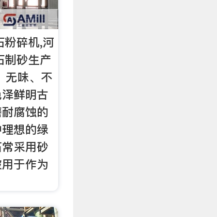
石粉碎机,河
石制砂生产
、无味、不
色泽鲜明古
磨耐腐蚀的
种理想的绿
石常采用砂
被用于作为