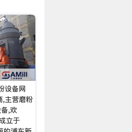
砂粉设备网
应商,主营磨粉
备,欢
 成立于
美丽的浦东新