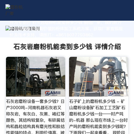
作为专业的 石灰岩磨粉机能卖到多少钱 制造厂家，我们致力
于为您量身定制高价值的粉体加工系统方案。获取厂家直销报
价及技术支持，请拨打：+8618037793862
石灰岩磨粉机能卖到多少钱 详情介绍
石灰岩磨粉设备一套多少钱？日
石子矿上的磨粉机多少钱 - 矿
产3000吨-河南机器石灰岩又
山磨粉设备|矿石加工工艺|矿石
称灰岩，有灰白、灰黑、褐红等
磨粉机多少钱一台——时产吨
颜色，其结构较复杂，有碎屑结
的-机器 那么现在市场上一台时
构和晶粒结构具有磨光性和胶结
产吨的磨粉机能卖到多少钱呢？
性能强的特点，利用价值高，被
下面我们一起来看看。 现阶段