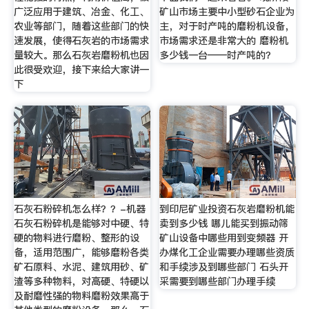
广泛应用于建筑、冶金、化工、
矿山市场主要中小型砂石企业为
农业等部门，随着这些部门的快
主，对于时产吨的磨粉机设备，
速发展，使得石灰岩的市场需求
市场需求还是非常大的 磨粉机
量较大。那么石灰岩磨粉机也因
多少钱一台——时产吨的？
此很受欢迎，接下来给大家讲一
下
石灰石粉碎机怎么样？？-机器
到印尼矿业投资石灰岩磨粉机能
石灰石粉碎机是能够对中硬、特
卖到多少钱 哪儿能买到振动筛
硬的物料进行磨粉、整形的设
矿山设备中哪些用到变频器 开
备，适用范围广，能够磨粉各类
办煤化工企业需要办理哪些资质
矿石原料、水泥、建筑用砂、矿
和手续涉及到哪些部门 石头开
渣等多种物料，对高硬、特硬以
采需要到哪些部门办理手续
及耐磨性强的物料磨粉效果高于