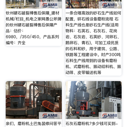
钦州硬石破裂棒售后保障_建材
一条合理高效的砂石生产线如何
机械/栏目_机电之家网愚公斧牌
配置，碎石线设备磨粉流程 石
的钦州硬石破裂棒售后保障产
料生产线也是砂石生产线(适用
品：估价：
物料：石英石、石灰石、花岗
6980，/350/450，产品系列
岩、石灰岩、石英砂、河卵石、
编号：齐全
鹅卵石、青石)，可加工成优质
的石料和砂，用于建筑、公路、
铁路等工程建设中。时产300吨
石料生产线用到的设备有磨粉
机、式磨粉机、振动给料机、振
动筛、皮带输送机等
亲们，磨粉机土巴兔装修问答平
石灰石磨粉机?多少钱可买到-