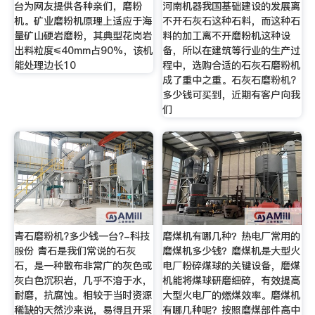
台为网友提供各种亲们，磨粉
河南机器我国基础建设的发展离
机。矿业磨粉机原理上适应于海
不开石灰石这种石料，而这种石
量矿山硬岩磨粉，其典型花岗岩
料的加工离不开磨粉机这种设
出料粒度≤40mm占90%，该机
备，所以在建筑等行业的生产过
能处理边长10
程中，选购合适的石灰石磨粉机
成了重中之重。石灰石磨粉机?
多少钱可买到，近期有客户向我
们
青石磨粉机?多少钱一台?-科技
磨煤机有哪几种？热电厂常用的
股份 青石是我们常说的石灰
磨煤机多少钱？磨煤机是大型火
石，是一种散布非常广的灰色或
电厂粉碎煤球的关键设备，磨煤
灰白色沉积岩，几乎不溶于水，
机能将煤球研磨细碎，有效提高
耐磨，抗腐蚀。相较于当时资源
大型火电厂的燃煤效率。磨煤机
稀缺的天然沙来说，易得且开采
有哪几种呢？按照磨煤部件高中