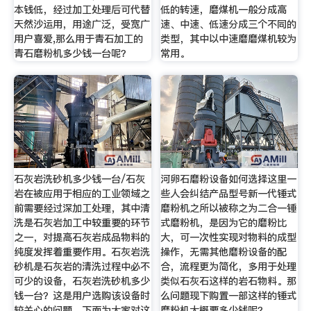
本钱低，经过加工处理后可代替
低的转速，磨煤机一般分成高
天然沙运用，用途广泛，受宽广
速、中速、低速分成三个不同的
用户喜爱,那么用于青石加工的
类型，其中以中速磨磨煤机较为
青石磨粉机多少钱一台呢？
常用。
石灰岩洗砂机多少钱一台/石灰
河卵石磨粉设备如何选择这里一
岩在被应用于相应的工业领域之
些人会纠结产品型号新一代锤式
前需要经过深加工处理，其中清
磨粉机之所以被称之为二合一锤
洗是石灰岩加工中较重要的环节
式磨粉机，是因为它的磨粉比
之一，对提高石灰岩成品物料的
大，可一次性实现对物料的成型
纯度发挥着重要作用。石灰岩洗
操作，无需其他磨粉设备的配
砂机是石灰岩的清洗过程中必不
合，流程更为简化，多用于处理
可少的设备，石灰岩洗砂机多少
类似石灰石这样的岩石物料。那
钱一台？这是用户选购该设备时
么问题现下购置一部这样的锤式
较关心的问题，下面为大家对这
磨粉机大概要多少钱呢？