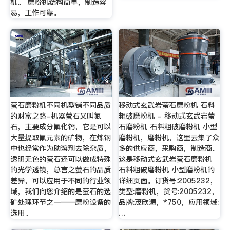
机。 磨粉机结构简单，制造容
易，工作可靠。
萤石磨粉机不同机型铺不同品质
移动式玄武岩萤石磨粉机 石料
的财富之路-机器萤石又叫氟
粗破磨粉机 - 移动式玄武岩萤
石，主要成分氟化钙，它是可以
石磨粉机 石料粗破磨粉机 小型
大量提取氟元素的矿物，在炼钢
磨粉机，磨粉机，这里云集了众
中也经常作为助溶剂去除杂质，
多的供应商，采购商，制造商。
透明无色的萤石还可以做成特殊
这是移动式玄武岩萤石磨粉机
的光学透镜，总言之萤石的品质
石料粗破磨粉机 小型磨粉机的
差异，可以应用于不同的行业领
详细页面。订货号:2005232，
域，我们向您介绍的是萤石的选
类型:磨粉机，货号:2005232，
矿处理环节之一——磨粉设备的
品牌:茂欣源，*750，应用领域:
选用。
…