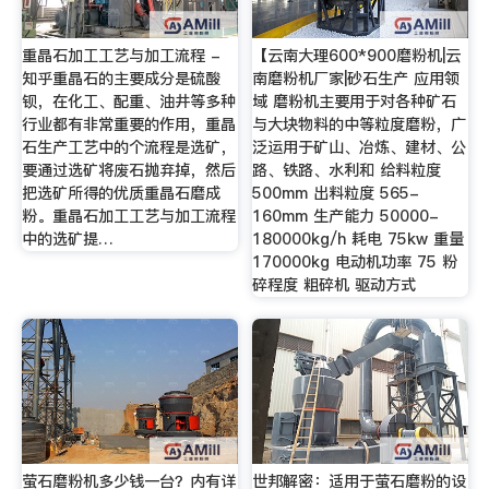
重晶石加工工艺与加工流程 -
【云南大理600*900磨粉机|云
知乎重晶石的主要成分是硫酸
南磨粉机厂家|砂石生产 应用领
钡，在化工、配重、油井等多种
域 磨粉机主要用于对各种矿石
行业都有非常重要的作用，重晶
与大块物料的中等粒度磨粉，广
石生产工艺中的个流程是选矿，
泛运用于矿山、冶炼、建材、公
要通过选矿将废石抛弃掉，然后
路、铁路、水利和 给料粒度
把选矿所得的优质重晶石磨成
500mm 出料粒度 565-
粉。重晶石加工工艺与加工流程
160mm 生产能力 50000-
中的选矿提…
180000kg/h 耗电 75kw 重量
170000kg 电动机功率 75 粉
碎程度 粗碎机 驱动方式
萤石磨粉机多少钱一台？内有详
世邦解密：适用于萤石磨粉的设