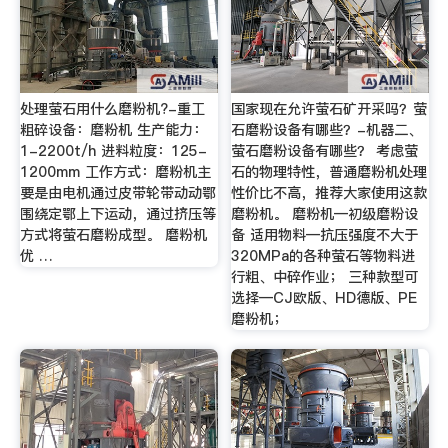
处理萤石用什么磨粉机?-重工
国家现在允许萤石矿开采吗？萤
粗碎设备：磨粉机 生产能力：
石磨粉设备有哪些？-机器二、
1-2200t/h 进料粒度：125-
萤石磨粉设备有哪些？ 考虑萤
1200mm 工作方式：磨粉机主
石的物理特性，普通磨粉机处理
要是由电机通过皮带轮带动动鄂
性价比不高，推荐大家使用这款
围绕定鄂上下运动，通过挤压等
磨粉机。 磨粉机—初级磨粉设
方式将萤石磨粉成型。 磨粉机
备 适用物料—抗压强度不大于
优 …
320MPa的各种萤石等物料进
行粗、中碎作业； 三种款型可
选择—CJ欧版、HD德版、PE
磨粉机；