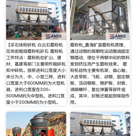
【采石场粉碎机 白云石磨粉机
磨粉机_鑫海矿装磨粉机原理，
花岗岩粗细磨粉机砂石 磨粉机
通过动颚的周期性运动围绕固定
工作特点：磨粉机在矿山、建
颚摆动，使位于两颚中间的物料
材、基建等部门主要用作粗碎机
受到挤压而产生磨粉效果。 磨
和中碎机。按照进料口宽度大小
粉机结构主要有机架、偏心轴、
来分为大、中、小型三种，进料
大皮带轮、飞轮、动颚、固定颚
口宽度大于600MM的为大型机
板、活动颚板、侧护板、肘板、
器，进料口宽度在300-
调隙螺杆、复位弹簧等部件组
600MM的为中型机，进料口宽
成，其中，肘板还能起到保险作
度小于300MM的为小型机。
用。