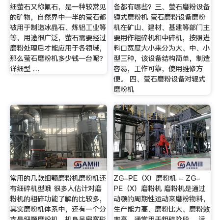
细萤石又称氟石，是一种较常见
备都有哪些？三、萤石磨粉设备
的矿物，自然界中一半的萤石都
锤式磨粉机 萤石磨粉设备磨粉
被用于制造冰晶石、炼铝工业等
机在矿山、建材、基建等部门主
等，用途很广泛，萤石需要经过
要用作粗碎机和中碎机，按照进
磨粉处理后才能应用于各领域，
料口宽度大小来分为大、中、小
那么萤石磨粉机多少钱一台呢？
型三种，该设备结构简单，制造
详细型 …
容易，工作可靠，使用维修方
便。 四、萤石磨粉设备对辊式
磨粉机
常用的几款细颚磨粉机磨粉机还
ZG-PE（X）磨粉机 - ZG-
有细碎机型哦 很多人估计对磨
PE（X）磨粉机 磨粉机是通过
粉机的粗碎功能了解的比较多，
动颚的周期性运动来磨粉物料，
其实磨粉机体系中，还有一个分
生产能力高、磨粉比大、磨粉效
支是细颚磨粉机，机身呈扁宽形
率高，通常用于粗碎阶段。 适