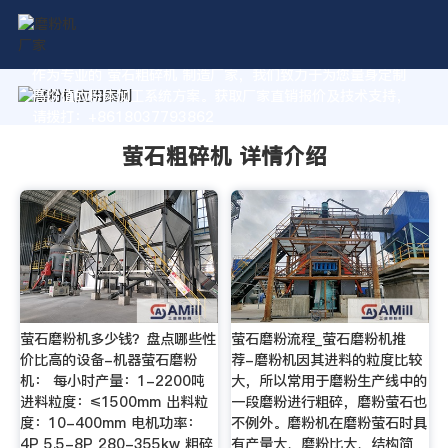
作为专业的 萤石粗碎机 制造厂家，我们致力于为您量身定制
高价值的粉体加工系统方案。获取厂家直销报价及技术支持，
请拨打：+8618037793862
萤石粗碎机 详情介绍
萤石磨粉机多少钱？盘点哪些性
萤石磨粉流程_萤石磨粉机推
价比高的设备-机器萤石磨粉
荐-磨粉机因其进料的粒度比较
机： 每小时产量：1-2200吨
大，所以常用于磨粉生产线中的
进料粒度：≤1500mm 出料粒
一段磨粉进行粗碎，磨粉萤石也
度：10-400mm 电机功率：
不例外。磨粉机在磨粉萤石时具
4P 5.5-8P 280-355kw 粗碎
有产量大、磨粉比大、结构简