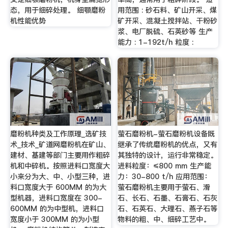
态，用于细碎处理。 细颚磨粉
用范围 : 砂石料、矿山开采、煤
机性能优势
矿开采、混凝土搅拌站、干粉砂
浆、电厂脱硫、石英砂等 生产
能力 : 1-192t/h 粒度 :
磨粉机种类及工作原理_选矿技
萤石磨粉机-萤石磨粉机设备既
术_技术_矿道网磨粉机在矿山、
继承了传统磨粉机的优点，又有
建材、基建等部门主要用作粗碎
其独特的设计，运行非常稳定。
机和中碎机。按照进料口宽度大
进料粒度：≤800 mm 生产能
小来分为大、中、小型三种，进
力：30-800 t/h 应用范围：
料口宽度大于 600MM 的为大
萤石磨粉机主要用于萤石、滑
型机器，进料口宽度在 300-
石、长石、石墨、石膏石、石灰
600MM 的为中型机，进料口
石、石英石、大理石、燕子石等
宽度小于 300MM 的为小型
物料的粗、中、细碎工艺中。