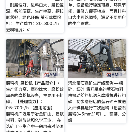
：耐磨性好、进料口大、磨粉腔
单、设备运行稳定可靠、环保节
深、智能便捷、生产率高、颗粒
能、维修方便等特点，而且排料
形状好、绿色环保 萤石式磨粉
口大小可以调整，满足不同用户
机： 生产能力：30-800t/h
的生产需求。
进料粒度：≤
磨粉机_磨粉机【产品简介】：
河北萤石选矿生产线案例--粗
生产能力高、磨粉比大、磨粉效
碎、细碎 将开采来的萤石物料
率高的磨粉机设备，主要用于粗
由振动给料机送入磨粉机进行粗
碎。 【处理能力】：
碎，初步磨粉后的萤石矿石被送
0.5~700t/h 【应用范围】：
入细碎机进行二次磨粉（把萤石
磨粉机广泛用于冶金矿山、建筑
磨粉3-5mm即可）。 研磨、分
材料、硅酸盐和化学工业。 在
级
选矿工业生产中一般用来对坚硬