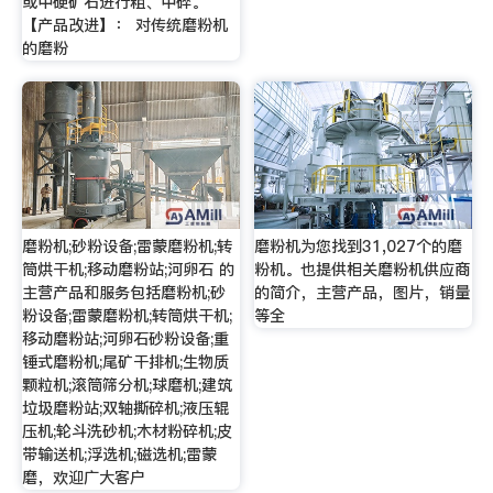
或中硬矿石进行粗、中碎。
【产品改进】： 对传统磨粉机
的磨粉
磨粉机;砂粉设备;雷蒙磨粉机;转
磨粉机为您找到31,027个的磨
筒烘干机;移动磨粉站;河卵石 的
粉机。也提供相关磨粉机供应商
主营产品和服务包括磨粉机;砂
的简介，主营产品，图片，销量
粉设备;雷蒙磨粉机;转筒烘干机;
等全
移动磨粉站;河卵石砂粉设备;重
锤式磨粉机;尾矿干排机;生物质
颗粒机;滚筒筛分机;球磨机;建筑
垃圾磨粉站;双轴撕碎机;液压辊
压机;轮斗洗砂机;木材粉碎机;皮
带输送机;浮选机;磁选机;雷蒙
磨，欢迎广大客户