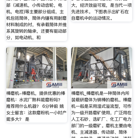
部（减速机，小传动齿轮，电
大，经济效益可观，是当代一项
机，电控)等主要部分组成，主
先进技术。 下图表示出矿石在
机包括筒体，筒体内镶有用耐磨
自磨机中的运动情况。
材料制成的衬，有承载筒体并维
系其旋转的轴承，还要有驱动部
分，如电动机，和
棒磨机-棒磨机，提供优惠的棒
棒磨机_棒磨机是一种筒体内所
磨机：水泥厂熟料能磨粉吗？
装载研磨体为钢棒的磨机。棒磨
推荐用什么机器？ 6分钟前 姚
机一般是采用湿式溢流型，可作
女士留言：这款磨粉机一小时产
为一级开路磨矿使用，广泛用在
能多大？ 是
人工石砂、选矿厂、化工厂电力
部门的一级磨矿。磨机主要由电
机、主减速器、传动部、筒体