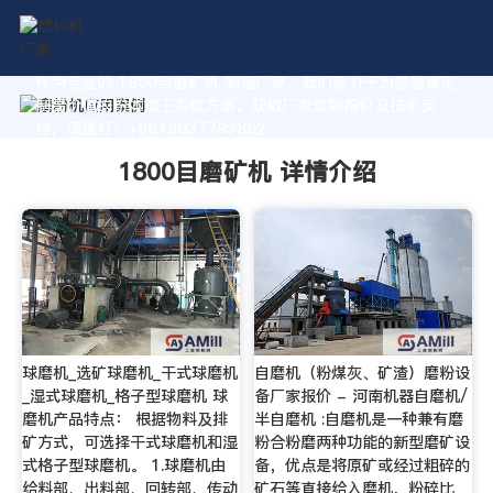
作为专业的 1800目磨矿机 制造厂家，我们致力于为您量身定
制高价值的粉体加工系统方案。获取厂家直销报价及技术支
持，请拨打：+8618037793862
1800目磨矿机 详情介绍
球磨机_选矿球磨机_干式球磨机
自磨机（粉煤灰、矿渣）磨粉设
_湿式球磨机_格子型球磨机 球
备厂家报价 - 河南机器自磨机/
磨机产品特点： 根据物料及排
半自磨机 :自磨机是一种兼有磨
矿方式，可选择干式球磨机和湿
粉合粉磨两种功能的新型磨矿设
式格子型球磨机。 1.球磨机由
备，优点是将原矿或经过粗碎的
给料部、出料部、回转部、传动
矿石等直接给入磨机，粉碎比