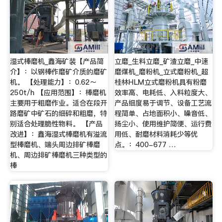
湿式棒磨机_鑫海矿装【产品简
立磨_生料立磨_矿渣立磨_中速
介】：以钢棒作磨矿介质的磨矿
磨煤机_磨粉机_立式磨粉机_超
机。 【处理能力】：0.62～
桂林HLM立式磨粉机具有粉磨
250t/h 【应用范围】：棒磨机
效率高、电耗低、入料粒度大、
主要用于粗磨作业。适合在段开
产品细度易于调节、设备工艺流
路磨矿中矿石的细碎和粗磨，特
程简单、占地面积小、噪音低、
别适合处理脆性物料。 【产品
扬尘小、使用维护简便、运行费
改进】：鑫海湿式棒磨机有溢流
用低、耐磨材料消耗少等优
型棒磨机、端头周边排矿棒磨
点。：400-677 …
机、周边排矿棒磨机三种类型的
棒