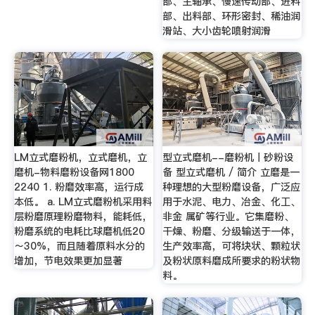
部、主轴承、慢速传动部、进料
部、出料部、环形密封、稀油润
滑站、大小齿轮喷射润滑
LM立式磨粉机，立式磨机，立
型立式磨机--磨粉机丨砂粉设
磨机-物料磨粉设备网1800
备 型立式磨机 / 简介 立磨是一
2240 1. 粉磨效率高，运行成
种理想的大型粉磨设备，广泛应
本低。 a. LM立式磨粉机采用料
用于水泥、电力、冶金、化工、
层粉磨原理粉磨物料，能耗低，
非金 属矿等行业。它集磨粉、
粉磨系统的电耗比球磨机低20
干燥、粉磨、分级输送于一体，
～30%，而且随着原料水分的
生产效率高，可将块状、颗粒状
增加，节电效果更加显著
及粉状原料磨成所要求的粉状物
料。