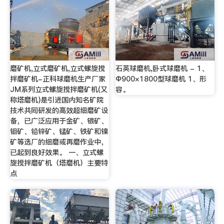
磨矿机,立式磨矿机,立式螺旋搅
石英球磨机,卧式球磨机 - 1、
拌磨矿机-正科球磨机生产厂家
Ф900×1800型球磨机 1、形
JM系列立式螺旋搅拌磨矿机(又
容。
称塔磨机)是引进国内知名矿院
技术共同研发的高效超细磨矿设
备，已广泛应用于金矿、银矿、
钼矿、铅锌矿、锰矿、铁矿和镍
矿等选厂的细磨或再磨作业中，
已起到良好效果。 一、立式螺
旋搅拌磨矿机（塔磨机）主要特
点