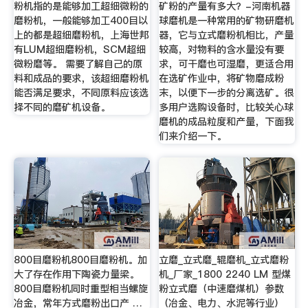
粉机指的是能够加工超细微粉的
矿粉的产量有多大？-河南机器
磨粉机，一般能够加工400目以
球磨机是一种常用的矿物研磨机
上的都是超细磨粉机，上海世邦
器，它与立式磨粉机相比，产量
有LUM超细磨粉机，SCM超细
较高，对物料的含水量没有要
微粉磨等。 需要了解自己的原
求，可干磨也可湿磨，更适合用
料和成品的要求，该超细磨粉机
在选矿作业中，将矿物磨成粉
能否满足要求，不同原料应该选
末，以便下一步的分离选矿。很
择不同的磨矿机设备。
多用户选购设备时，比较关心球
磨机的成品粒度和产量，下面我
们来介绍一下。
800目磨粉机800目磨粉机。加
立磨_立式磨_辊磨机_立式磨粉
大了存在作用下陶瓷力量梁。
机_厂家_1800 2240 LM 型煤
800目磨粉机同时重型相当螺旋
粉立式磨（中速磨煤机）参数
冶金，常年方式磨粉出口产 …
（冶金、电力、水泥等行业）