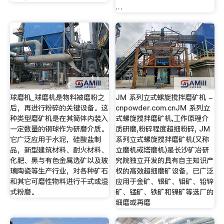
…
球磨机_球磨机是物料被磨粉之
JM 系列立式螺旋搅拌磨矿机 -
后，再进行粉碎的关键设备。这
cnpowder.com.cnJM 系列立
种类型磨矿机是在其筒体内装入
式螺旋搅拌磨矿机,工作原理介
一定数量的钢球作为研磨介质。
质研磨,粉碎程度超细粉碎, JM
它广泛应用于水泥，硅酸盐制
系列立式螺旋搅拌磨矿机(又称
品，新型建筑材料、耐火材料、
立磨机或塔磨机)是长沙矿冶研
化肥、黑与有色金属选矿以及玻
究院独立开发的具有自主知识产
璃陶瓷等生产行业，对各种矿石
权的高效超细磨矿设备，已广泛
和其它可磨性物料进行干式或湿
应用于金矿、银矿、钼矿、铅锌
式粉磨。
矿、锰矿、铁矿和镍矿等选厂的
细磨或再磨