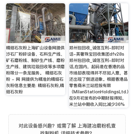
精细石灰粉上海矿山设备网提供
郑州包回收_诚信互利-即时对
沙石厂粉碎设备、石料生产线、
话-英奢珠宝回收集团dfv28s
矿石磨粉线、制砂生产线、磨粉
郑州包回收_诚信互利-即时对
生产线、建筑垃圾回收等多项磨
话,在国内，起码是在香港的品
粉筛分一条龙服务。 精细石灰
市场却表现得并不尽如人意，甚
粉 - 网 网提供为精准的精细石
还出现了倒退迹象。根据香港品
灰粉信息主要是: 精细石灰粉,精
零售商米兰站控股有限
细石灰粉
（MilanStationHoldingsLtd.）
在9月初发布的中期财报得知，
米兰站中期收入同比减少36%
对此设备感兴趣？或需了解 上海建冶磨粉机查
找制粉机 详细技术参数？