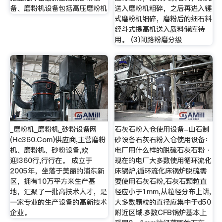
备、磨粉机设备包括高压磨粉机
送入磨粉机粗碎，之后再进入锤
式磨粉机细碎，磨粉后的细石料
经斗式提高机送入质料储库待
用。 (3)闭路粉磨分级
_磨粉机_磨粉机_砂粉设备网
石灰石粉入仓使用设备-山石制
(Hc360.Com)供应商,主营磨粉
砂设备石灰石粉入仓使用设备：
机、磨粉机、砂粉设备,欢
电厂用什么样的脱硫石灰石粉 ·
迎!360行,行行在。 成立于
现在的电厂大多数使用循环流化
2005年，坐落于美丽的浦东新
床锅炉,循环流化床锅炉脱硫需
区，拥有10万平方米生产基
要使用石灰石粉,石灰石颗粒直
地，汇聚了一批高技术人才，是
径应小于1mm,从粒径分布上讲,
一家专业的生产设备的高新技术
大多数颗粒的直径应集中于d50
企业。
附近区域.多数CFB锅炉基本上