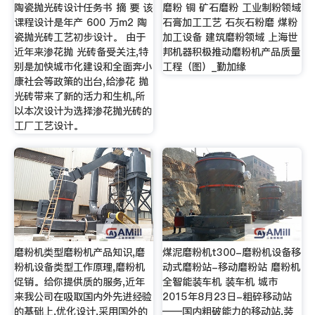
陶瓷抛光砖设计任务书 摘 要 该
磨粉 铜 矿石磨粉 工业制粉领域
课程设计是年产 600 万m2 陶
石膏加工工艺 石灰石粉磨 煤粉
瓷抛光砖工艺初步设计。 由于
加工设备 建筑磨粉领域 上海世
近年来渗花抛 光砖备受关注,特
邦机器积极推动磨粉机产品质量
别是加快城市化建设和全面奔小
工程（图）_勤加缘
康社会等政策的出台,给渗花 抛
光砖带来了新的活力和生机,所
以本次设计为选择渗花抛光砖的
工厂工艺设计。
磨粉机类型磨粉机产品知识,磨
煤泥磨粉机t300-磨粉机设备移
粉机设备类型工作原理,磨粉机
动式磨粉站-移动磨粉站 磨粉机
促销。给你提供质的服务,近年
全智能装车机 装车机 城市
来我公司在吸取国内外先进经验
2015年8月23日-粗碎移动站
的基础上,优化设计,采用国外的
——国内粗破能力的移动站,装