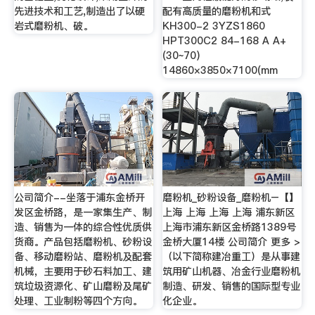
先进技术和工艺,制造出了以硬
配有高质量的磨粉机和式
岩式磨粉机、破。
KH300-2 3YZS1860
HPT300C2 84-168 A A+
(30~70)
14860×3850×7100(mm
公司简介--坐落于浦东金桥开
磨粉机_砂粉设备_磨粉机–【】
发区金桥路，是一家集生产、制
上海 上海 上海 上海 浦东新区
造、销售为一体的综合性优质供
上海市浦东新区金桥路1389号
货商。产品包括磨粉机、砂粉设
金桥大厦14楼 公司简介 更多 >
备、移动磨粉站、磨粉机及配套
（以下简称建冶重工）是从事建
机械，主要用于砂石料加工、建
筑用矿山机器、冶金行业磨粉机
筑垃圾资源化、矿山磨粉及尾矿
制造、研发、销售的国际型专业
处理、工业制粉等四个方向。
化企业。