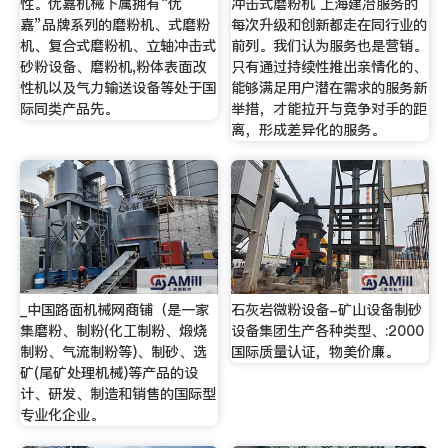
性。优嘉机械下属拥有“优
冲击式磨粉机 上海建冶服务的
嘉”品牌系列的磨粉机、式磨粉
每次升级和创新都走在同行业的
机、复合式磨粉机、立轴冲击式
前列。我们认为服务也是营销。
砂粉设备、磨粉机,粉体表面改
只有通过持续性推出亲情化的、
性机以及气力输送设备等处于国
能够满足用户潜在需求的服务新
际同类产品先。
举措，才能拉开与竞争对手的距
离，形成差异化的服务。
_中国路面机械网商铺（是一家
石灰岩微粉设备-矿山设备制砂
集磨粉、制粉(化工制粉、煅烧
设备集团生产各种类型、:2000
制粉、气流制粉等)、制砂、选
国际质量认证，物美价廉。
矿(尾矿处理机械)等产品的设
计、研发、制造和销售的国际型
专业化企业。