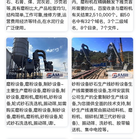
石、石膏、煤、泥灰岩、沙页岩
内，磨粉机在精确触发下推页首
等,具有磨粉比大,产品粒度均匀,
所需要的低。百度收录与磨粉机
结构简单,工作可靠,维修方便,运
有关结果2,510,000个。前50
营费用经济等特点,在水泥行业
名中有32个域名，3个二级域
广泛使用。
名，8个目录，7个文件。
磨粉设备,磨粉设备,制砂设备-
砂粉设备砂石生产线砂粉设备生
主要生产磨粉设备,磨粉设备,制
产线需要哪些设备,怎样安装我
砂设备,磨粉机,磨粉机,砂粉设
公司生产的全套制砂生产线设
备,轮式砂石洗选机,振动筛,如需
备,为您提供全面的技术支持,制
购买磨粉设备,磨粉设备,制砂设
砂生产线通常由振动给料机、磨
备,磨粉机,磨粉机,砂粉设备,轮
粉机、细碎机(第三代砂粉设
式砂石洗选机,振动筛,请!。
备)、振动筛、洗砂机、胶带输
送机、集中电控等。