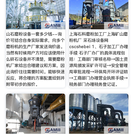
山石磨粉设备一套多少钱--询
上海石料磨粉加工厂上海矿山磨
价可结合自身实际需求，向多个
粉机厂 采石场设备网
磨粉机的生产厂家发送询价函。
cscshebei 1、石子加工厂办理
当然有时候用户方对应该使用什
手续 石子厂办厂的具体流程包
么碎石设备并不清楚，需要磨粉
括：工商部门审核名称→国土资
机厂家给出合理建议和方案，因
源局颁发采矿许可证→安全管理
此询价往往需要时间。能够快速
局审批流程→环保局开环评证明
反应，将合理的方案配置给到并
→工商部门办理营业执照手续→
附带初步的报价。
税务部门办理税务登记证。