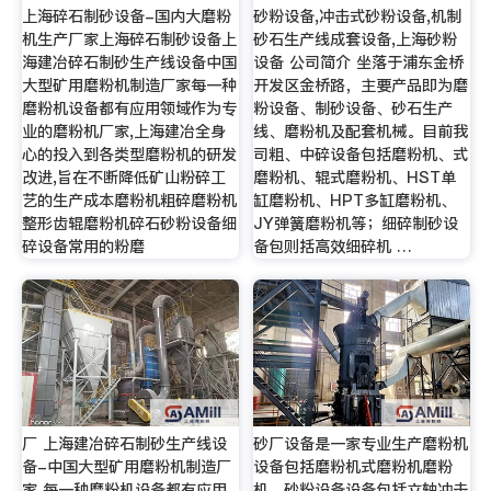
上海碎石制砂设备-国内大磨粉
砂粉设备,冲击式砂粉设备,机制
机生产厂家上海碎石制砂设备上
砂石生产线成套设备,上海砂粉
海建冶碎石制砂生产线设备中国
设备 公司简介 坐落于浦东金桥
大型矿用磨粉机制造厂家每一种
开发区金桥路，主要产品即为磨
磨粉机设备都有应用领域作为专
粉设备、制砂设备、砂石生产
业的磨粉机厂家,上海建冶全身
线、磨粉机及配套机械。目前我
心的投入到各类型磨粉机的研发
司粗、中碎设备包括磨粉机、式
改进,旨在不断降低矿山粉碎工
磨粉机、辊式磨粉机、HST单
艺的生产成本磨粉机粗碎磨粉机
缸磨粉机、HPT多缸磨粉机、
整形齿辊磨粉机碎石砂粉设备细
JY弹簧磨粉机等；细碎制砂设
碎设备常用的粉磨
备包则括高效细碎机 …
厂 上海建冶碎石制砂生产线设
砂厂设备是一家专业生产磨粉机
备-中国大型矿用磨粉机制造厂
设备包括磨粉机式磨粉机磨粉
家 每一种磨粉机设备都有应用
机、砂粉设备设备包括立轴冲击