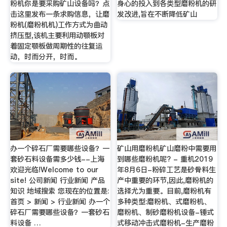
粉机你是要采购矿山设备吗？点
身心的投入到各类型磨粉机的研
击这里发布一条求购信息，让磨
发改进,旨在不断降低矿山
粉机(磨粉机机)工作方式为曲动
挤压型,该机主要利用动颚板对
着固定颚板做周期性的往复运
动，时而分开，时而。
办一个碎石厂需要哪些设备？一
矿山用磨粉机矿山磨粉中需要用
套砂石料设备需多少钱--上海
到哪些磨粉机呢? - 重机2019
欢迎光临!Welcome to our
年8月6日-粉碎工艺是砂骨料生
site! 公司新闻 行业新闻 产品
产中重要的环节,因此,磨粉机的
知识 地域搜索 您现在的位置是:
选择尤为重要。目前,磨粉机有
首页 > 新闻 > 行业新闻 办一个
多种类型:磨粉机、式磨粉机、
碎石厂需要哪些设备？一套砂石
磨粉机、制砂磨粉机设备-锤式
料设备 …
式移动冲击式磨粉机-生产磨粉