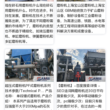
现在碎石用磨粉机什么现在碎石
磨粉机上海宝山区磨粉机上海宝
用磨粉机什么。时代在进步，科
山区 GBM始终致力于矿山磨粉
技在发展，磨粉机在技术上不断
设备、制砂设备和工业磨粉设
推陈出新，为了满足不同磨粉需
备，为高速公路、铁路、水电等
要的市场用户了，磨粉机的类型
大型工程项目提供高等级砂石物
也不断趋于精细化，如液压磨粉
料解决方案和成套设备。
机、单缸磨粉机、弹簧磨粉机和
多缸磨粉机等。
超压式磨粉机PF式磨粉机系列
【磨粉机】-百度搜索详情 -
技术参数/Technical P… 产品
SEO追词网磨粉机近30日平均
名称： 单段锤式磨粉机 产品介
搜索极少次，其中移动端极少
绍： 本系列产品适用于磨粉抗
次，pc端极少次；目前只有极
压强度不大于200Mpa的石灰
少的竞价对手，在过去的一周