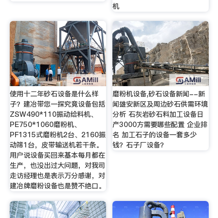
机
使用十二年砂石设备是什么样
磨粉机设备,砂石设备新闻--新
子？建冶带您一探究竟设备包括
闻雄安新区及周边砂石供需环境
ZSW490*110振动给料机、
分析 石灰岩砂石料加工设备日
PE750*1060磨粉机、
产3000方需要哪些配置 企业排
PF1315式磨粉机2台、2160振
名 加工石子的设备一套多少
动筛1台，皮带输送机若干条。
钱？石子厂设备？
用户说设备买回来基本每月都在
生产，也没出过大问题，对我司
走访经理也是表示万分感谢，对
建冶牌磨粉设备也是赞不绝口。