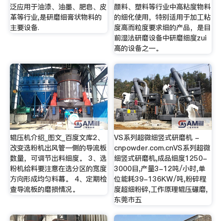
泛应用于油漆、油墨、肥皂、皮
颜料、塑料等行业中高粘度物料
革等行业,是研磨细膏状物料的
的细化使用，特别适用于加工粘
主要设备.
度高而粒度要求细的产品，是目
前湿法研磨设备中研磨细度zui
高的设备之一。
辊压机介绍_图文_百度文库2、
VS系列超微细竖式研磨机 -
改变选粉机出风管一侧的导流板
cnpowder.com.cnVS系列超微
数量，可调节出料细度。 3、选
细竖式研磨机,成品细度1250-
粉机给料要注意在选分区的宽度
3000目,产量3-12吨/小时,单
方向形成均匀料幕。 4、定期检
位能耗39-136KW/吨,粉碎程
查导流板的磨损情况。
度超细粉碎,工作原理辊压碾磨,
东莞市五