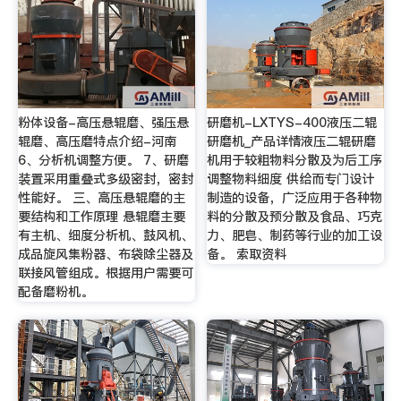
粉体设备-高压悬辊磨、强压悬
研磨机-LXTYS-400液压二辊
辊磨、高压磨特点介绍-河南
研磨机_产品详情液压二辊研磨
6、分析机调整方便。 7、研磨
机用于较粗物料分散及为后工序
装置采用重叠式多级密封，密封
调整物料细度 供给而专门设计
性能好。 三、高压悬辊磨的主
制造的设备，广泛应用于各种物
要结构和工作原理 悬辊磨主要
料的分散及预分散及食品、巧克
有主机、细度分析机、鼓风机、
力、肥皂、制药等行业的加工设
成品旋风集粉器、布袋除尘器及
备。 索取资料
联接风管组成。根据用户需要可
配备磨粉机。