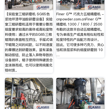
【实验室三辊研磨机 SG65色
Finer G™ 巧克力五辊精磨机 -
浆地坪漆甲油胶研磨设备】实验
cnpowder.com.cnFiner G™
室三辊研磨机适用于需要分散而
精磨机 1300 / 1800 / 2500
细度要求较高的膏体或高粘度物
布勒的这款半自动五辊精磨机，
料使用；通过水平的SG65三根
专为单线生产或具有相似粘性和
辊筒的表面相互挤压，手摇式调
粒度特性的产品配方而设计。
节辊筒之间的间距，以不同速度
因此，它可使多种巧克力、夹心
的摩擦达到研磨效果。装有紧急
馅和涂层浆料的细度研磨到 10
制动按钮，防止落入异物导致的
…
设备损坏。辊子使用特殊硬质合
金浇铸而成，也可以使用纯氧化
锆材质。