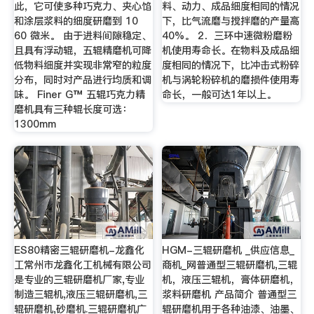
此，它可使多种巧克力、夹心馅
料、动力、成品细度相同的情况
和涂层浆料的细度研磨到 10
下，比气流磨与搅拌磨的产量高
60 微米。 由于进料间隙稳定、
40%。 2．三环中速微粉磨粉
且具有浮动辊，五辊精磨机可降
机使用寿命长。在物料及成品细
低物料细度并实现非常窄的粒度
度相同的情况下，比冲击式粉碎
分布，同时对产品进行均质和调
机与涡轮粉碎机的磨损件使用寿
味。 Finer G™ 五辊巧克力精
命长，一般可达1年以上。
磨机具有三种辊长度可选：
1300mm
ES80精密三辊研磨机-龙鑫化
HGM-三辊研磨机 _供应信息_
工常州市龙鑫化工机械有限公司
商机_网普通型三辊研磨机,三辊
是专业的三辊研磨机厂家,专业
机，液压三辊机，膏体研磨机，
制造三辊机,液压三辊研磨机,三
浆料研磨机 产品简介 普通型三
辊研磨机,砂磨机.三辊研磨机广
辊研磨机用于各种油漆、油墨、