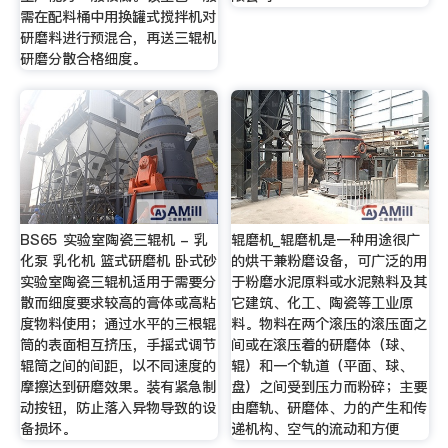
需在配料桶中用换罐式搅拌机对
研磨料进行预混合，再送三辊机
研磨分散合格细度。
BS65 实验室陶瓷三辊机 - 乳
辊磨机_辊磨机是一种用途很广
化泵 乳化机 篮式研磨机 卧式砂
的烘干兼粉磨设备，可广泛的用
实验室陶瓷三辊机适用于需要分
于粉磨水泥原料或水泥熟料及其
散而细度要求较高的膏体或高粘
它建筑、化工、陶瓷等工业原
度物料使用；通过水平的三根辊
料。物料在两个滚压的滚压面之
筒的表面相互挤压，手摇式调节
间或在滚压着的研磨体（球、
辊筒之间的间距，以不同速度的
辊）和一个轨道（平面、球、
摩擦达到研磨效果。装有紧急制
盘）之间受到压力而粉碎；主要
动按钮，防止落入异物导致的设
由磨轨、研磨体、力的产生和传
备损坏。
递机构、空气的流动和方便