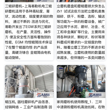
三辊研磨机-上海易勒机电三辊
立磨机磨盘和磨辊磨损太快怎么
研磨机适用于各种高粘度、膏
办？试试这些方法吧立磨机是集
状、流动性差、细度要求细的物
细碎、烘干、粉磨、选粉、输送
料， 通过不断的 改进与优化，
等功能为一体的粉磨设备，被广
易勒开发出了EGW系列三辊研
泛应用于水泥、建材、冶金、化
磨机， 在产量、灵活性、操作
工和非金属矿等行业，主要用来
方 便及安全性方面有着独到的
将各种块状、颗粒状、粉状等原
性能，EGM 均恒辊筒技术保证
料磨成所要求的一定细度的物
了在整个辊面均恒 的产品质
料。随着立磨工艺的不断进步和
量，高硬冷铸合 金辊筒由电机
成熟发展，立磨机使用的数量越
驱动旋转。
来越多，但伴随的一系类问题也
辊压机, 圆柱磨碎机产品信息、
家用磨粉机使用教程_1．三环
经销网络 - 工业产品制造商 因
中速微粉磨粉机高效低耗。在物