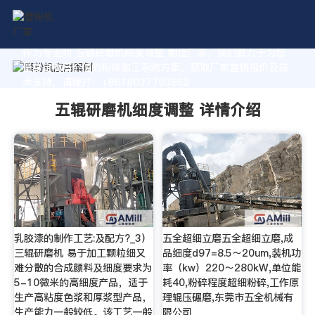
作为专业的 五辊研磨机细度调整 制造厂家，我们致力于为您
量身定制高价值的粉体加工系统方案。获取厂家直销报价及技
术支持，请拨打：+8618037793862
五辊研磨机细度调整 详情介绍
乳胶漆的制作工艺:及配方?_3）
五全超细立磨五全超细立磨,成
三辊研磨机 易于加工颗粒细又
品细度d97=8.5～20um,装机功
难分散的合成颜料及细度要求为
率（kw）220～280kW,单位能
5-10微米的高细度产品，适于
耗40,粉碎程度超细粉碎,工作原
生产高粘度色浆和厚浆型产品，
理辊压碾磨,东莞市五全机械有
生产能力一般较低。该工艺一般
限公司