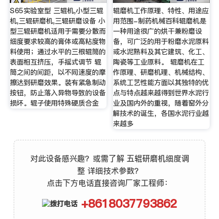
S65实验室型 三辊机,小型三辊
辊磨机工作原理、特性、用途应
机,三辊研磨机,三辊研磨设备 小
用范围-制药机械百科辊磨机是
型三辊研磨机适用于需要分散而
一种用途很广的烘干兼粉磨设
细度要求较高的膏体或高粘度物
备，可广泛的用于粉磨水泥原料
料使用；通过水平的三根辊筒的
或水泥熟料及其它建筑、化工、
表面相互挤压，手摇式调节 辊
陶瓷等工业原料。 辊磨机在工
筒之间的间距，以不同速度的摩
作原理、研磨机理、机械结构、
擦达到研磨效果。装有紧急制动
系统工艺性能方面以其独特的优
按钮，防止落入异物导致的设备
点与特点越来越得到世界水泥行
损坏。辊子使用特殊硬质合金
业及国内外的重视，随着窑外分
解技术的诞生，各国水泥行业越
来越多
对此设备感兴趣？或需了解 五辊研磨机细度调
整 详细技术参数？
点击下方电话直接咨询厂家工程师：
+8618037793862