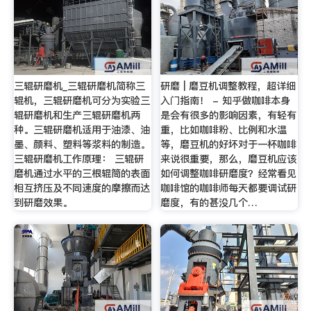
三辊研磨机_三辊研磨机简称三
研磨 | 磨豆机调整教程，超详细
辊机，三辊研磨机可分为实验三
入门指南！ - 知乎做咖啡本身
辊研磨机和生产三辊研磨机两
是会有很多的影响因素，有轻有
种。三辊研磨机适用于油漆、油
重，比如咖啡粉、比例和水温
墨、颜料、塑料等浆料的制造。
等，磨豆机的好坏对于一杯咖啡
三辊研磨机工作原理： 三辊研
来说很重要，那么，磨豆机应该
磨机通过水平的三根辊筒的表面
如何调整咖啡研磨度？经常看见
相互挤压及不同速度的摩擦而达
咖啡馆的咖啡师每天都要调试研
到研磨效果。
磨度，有的甚没几个…