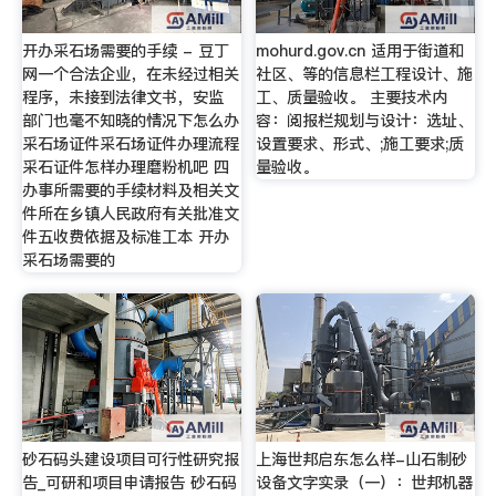
开办采石场需要的手续 - 豆丁
mohurd.gov.cn 适用于街道和
网一个合法企业，在未经过相关
社区、等的信息栏工程设计、施
程序，未接到法律文书，安监
工、质量验收。 主要技术内
部门也毫不知晓的情况下怎么办
容：阅报栏规划与设计：选址、
采石场证件采石场证件办理流程
设置要求、形式、;施工要求;质
采石证件怎样办理磨粉机吧 四
量验收。
办事所需要的手续材料及相关文
件所在乡镇人民政府有关批准文
件五收费依据及标准工本 开办
采石场需要的
砂石码头建设项目可行性研究报
上海世邦启东怎么样-山石制砂
告_可研和项目申请报告 砂石码
设备文字实录（一）：世邦机器