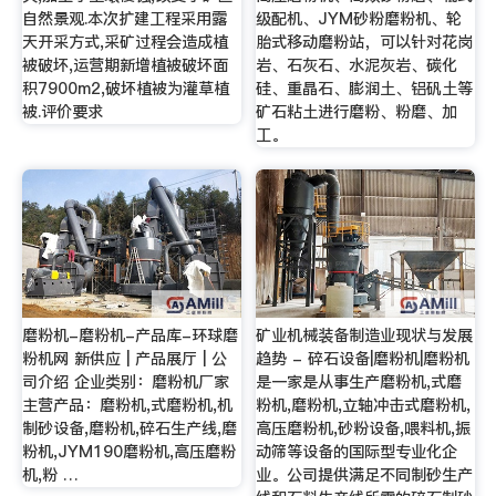
自然景观.本次扩建工程采用露
级配机、JYM砂粉磨粉机、轮
天开采方式,采矿过程会造成植
胎式移动磨粉站，可以针对花岗
被破坏,运营期新增植被破坏面
岩、石灰石、水泥灰岩、碳化
积7900m2,破坏植被为灌草植
硅、重晶石、膨润土、铝矾土等
被.评价要求
矿石粘土进行磨粉、粉磨、加
工。
磨粉机-磨粉机-产品库-环球磨
矿业机械装备制造业现状与发展
粉机网 新供应 | 产品展厅 | 公
趋势 - 碎石设备|磨粉机|磨粉机
司介绍 企业类别：磨粉机厂家
是一家是从事生产磨粉机,式磨
主营产品：磨粉机,式磨粉机,机
粉机,磨粉机,立轴冲击式磨粉机,
制砂设备,磨粉机,碎石生产线,磨
高压磨粉机,砂粉设备,喂料机,振
粉机,JYM190磨粉机,高压磨粉
动筛等设备的国际型专业化企
机,粉 …
业。公司提供满足不同制砂生产