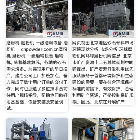
磨粉机 磨粉机 一级磨粉设备 磨
网页视图北京地区砂石骨料市场
粉机 - cnpowder.com.cn磨粉
环境现状分析 市场分析 环球磨
机 磨粉机 一级磨粉设备 磨粉
粉机网环球磨粉机网信息: 北京
机, 随着基建复苏，各地的砂石
市矿产资源十二五总体规划中明
需求增多。为实现用户的早日投
确提出，矿产资源开发利用优先
产，建冶公司工厂加班加点，奋
服从服务于首都环境保护和生态
力完成了数个用户订单的交付工
建设的需要，要在符合环境保护
作，同时也派遣了多位技术员前
标准的前提下，有效保护、合理
往用户现场指导，帮助他们做好
利用矿产资源，严格控制采矿规
地基基础、设备安装及安全调
模。因此，北京在开展矿产
试。