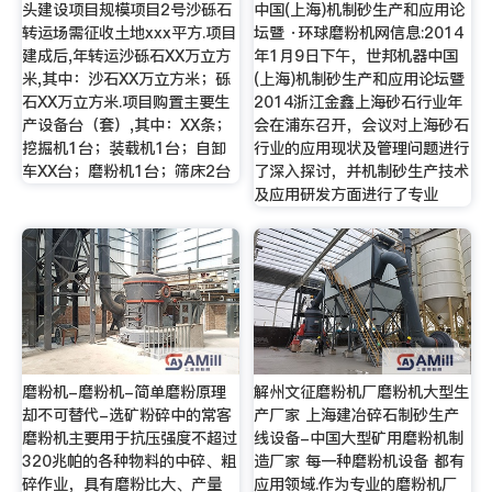
头建设项目规模项目2号沙砾石
中国(上海)机制砂生产和应用论
转运场需征收土地xxx平方.项目
坛暨 ·环球磨粉机网信息:2014
建成后,年转运沙砾石XX万立方
年1月9日下午，世邦机器中国
米,其中：沙石XX万立方米；砾
(上海)机制砂生产和应用论坛暨
石XX万立方米.项目购置主要生
2014浙江金鑫上海砂石行业年
产设备台（套）,其中：XX条；
会在浦东召开，会议对上海砂石
挖掘机1台；装载机1台；自卸
行业的应用现状及管理问题进行
车XX台；磨粉机1台；筛床2台
了深入探讨，并机制砂生产技术
及应用研发方面进行了专业
磨粉机-磨粉机-简单磨粉原理
解州文征磨粉机厂磨粉机大型生
却不可替代-选矿粉碎中的常客
产厂家 上海建冶碎石制砂生产
磨粉机主要用于抗压强度不超过
线设备-中国大型矿用磨粉机制
320兆帕的各种物料的中碎、粗
造厂家 每一种磨粉机设备 都有
碎作业，具有磨粉比大、产量
应用领域.作为专业的磨粉机厂