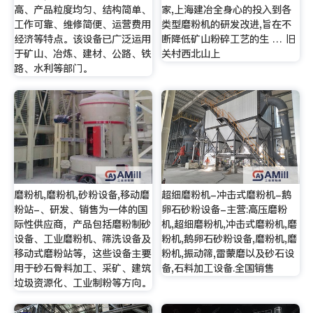
高、产品粒度均匀、结构简单、
家,上海建冶全身心的投入到各
工作可靠、维修简便、运营费用
类型磨粉机的研发改进,旨在不
经济等特点。该设备已广泛运用
断降低矿山粉碎工艺的生 … 旧
于矿山、冶炼、建材、公路、铁
关村西北山上
路、水利等部门。
磨粉机,磨粉机,砂粉设备,移动磨
超细磨粉机-冲击式磨粉机-鹅
粉站-、研发、销售为一体的国
卵石砂粉设备-主营:高压磨粉
际性供应商，产品包括磨粉制砂
机,超细磨粉机,冲击式磨粉机,磨
设备、工业磨粉机、筛洗设备及
粉机,鹅卵石砂粉设备,磨粉机,磨
移动式磨粉站等，这些设备主要
粉机,振动筛,雷蒙磨以及砂石设
用于砂石骨料加工、采矿、建筑
备,石料加工设备.全国销售
垃圾资源化、工业制粉等方向。