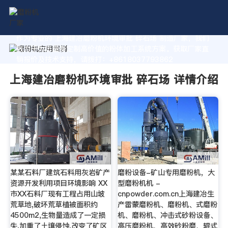
作为专业的 上海建冶磨粉机环境审批 碎石场 制造厂家，我们
致力于为您量身定制高价值的粉体加工系统方案。获取厂家直
销报价及技术支持，请拨打：+8618037793862
上海建冶磨粉机环境审批 碎石场 详情介绍
某某石料厂建筑石料用灰岩矿产
磨粉设备-矿山专用磨粉机，大
资源开发利用项目环境影响 XX
型磨粉机机 -
市XX石料厂现有工程占用山坡
cnpowder.com.cn上海建冶生
荒草地,破坏荒草植被面积约
产雷蒙磨粉机、磨粉机、式磨粉
4500m2,生物量造成了一定损
机、磨粉机、冲击式砂粉设备、
失,加重了土壤侵蚀,改变了矿区
高压磨粉机、高效砂粉磨、辊式