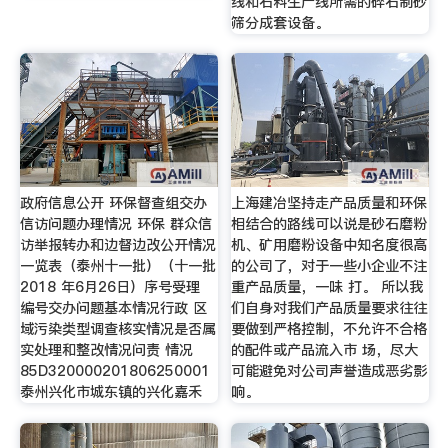
线和石料生产线所需的碎石制砂
筛分成套设备。
政府信息公开 环保督查组交办
上海建冶坚持走产品质量和环保
信访问题办理情况 环保 群众信
相结合的路线可以说是砂石磨粉
访举报转办和边督边改公开情况
机、矿用磨粉设备中知名度很高
一览表（泰州十一批）（十一批
的公司了，对于一些小企业不注
2018 年6月26日）序号受理
重产品质量，一味 打。 所以我
编号交办问题基本情况行政 区
们自身对我们产品质量要求往往
域污染类型调查核实情况是否属
要做到严格控制，不允许不合格
实处理和整改情况问责 情况
的配件或产品流入市 场，尽大
85D320000201806250001
可能避免对公司声誉造成恶劣影
泰州兴化市城东镇的兴化嘉禾
响。