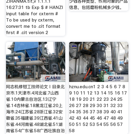
ZIRANMA.tit,v 1.1.1.1
少钱各种类型、作用对象的产品
16:27:31 tb Exp $ # HANZI
信息，包括磨粉机械多少钱。
input table for cxterm #
To be used by cxterm,
convert me to .cit format
first # .cit version 2
同志机修钳工技师论文Ⅰ目录北
hznu.edu.cn1 2 3 4 5 6 7 8
京市.1天津市.4河北省.7山西
9 10 11 12 13 14 15 16 17
省.10内蒙古自治区.13辽宁
18 19 20 21 22 23 24 25
省.14吉林省.18黑龙江省.20上
26 27 28 29 30 31 32 33
海市.24江苏省.28浙江省.32安
34 35 36 37 38 39 40 41
徽省.35福建省.39江西省.41山
42 43 44 45 46 47 48 49
东省.44河南省.48湖北省.51湖
50 51 52 53 54 55 56 57
南省.54广东省.58广西壮族自治
58