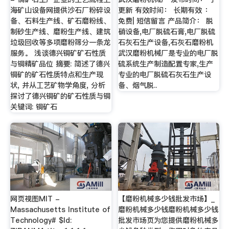
海矿山设备网提供沙石厂粉碎设
更新 有效时间： 长期有效 ：
备、石料生产线、矿石磨粉线、
免费| 短信留言 产品简介： 脱
制砂生产线、磨粉生产线、建筑
硝设备,电厂脱硫石膏,电厂脱硫
垃圾回收等多项磨粉筛分一条龙
石灰石生产设备,石灰石磨粉机
服务。 浅谈德兴铜矿矿石性质
武汉磨粉机械厂是专业的电厂脱
与铜精矿品位 摘要: 简述了德兴
硫系统生产制造配置专家,生产
铜矿的矿石性质特点和生产现
专业的电厂脱硫石灰石生产设
状, 并从工艺矿物学角度, 分析
备、烟气脱..
探讨了德兴铜矿的矿石性质与铜
关键词: 铜矿石
网页视图MIT -
【磨粉机械多少钱批发市场】_
Massachusetts Institute of
磨粉机械多少钱磨粉机械多少钱
Technology# $Id:
批发市场页为您提供磨粉机械多