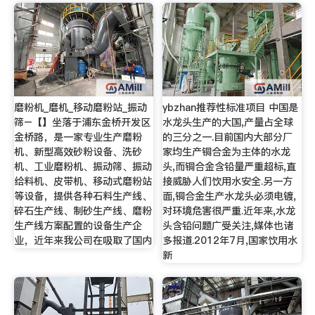
磨粉机_磨机_移动磨粉站_振动
ybzhan推荐性标准项目 中国是
筛–【】坐落于浦东金桥开发区
水龙头生产的大国,产量占全球
金桥路，是一家专业生产磨粉
的三分之一.目前国内大部分厂
机、新型高效砂粉设备、洗砂
家均生产铜合金为主体的水龙
机、工业磨粉机、振动筛、振动
头,而铜合金含铅量严重超标,直
给料机、皮带机、移动式磨粉站
接威胁人们饮用水安全.另一方
等设备，提供各种石料生产线、
面,铜合金生产水龙头必须电镀,
碎石生产线、制砂生产线、磨粉
对环境危害很严重.近年来,水龙
生产线方案配置的设备生产企
头含铅问题广受关注,媒体也诸
业，近年来我公司在吸取了国内
多报道.2012年7月,国家饮用水
新