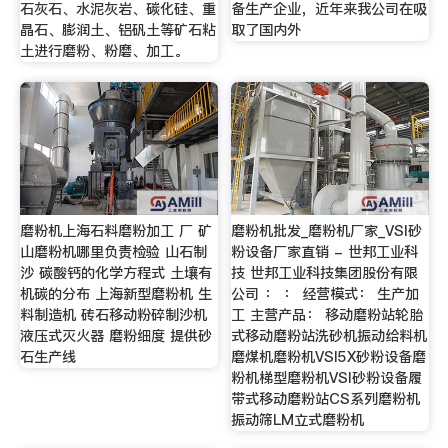
石灰石、水泥灰岩、碳化硅、重
备生产企业，近年来我公司在吸
晶石、膨润土、铝矾土等矿石粘
取了国内外
土进行磨粉、粉磨、加工。
磨粉机上海石料磨粉加工 厂 矿
磨粉机批发_磨粉机厂家_VSI砂
山磨粉机哪里负责检验 山石制
粉设备厂家直销 - 世邦工业科
沙 碳酸钙的化学方程式 土壤有
技 世邦工业科技集团股份有限
机碳的分布 上海新型磨粉机 生
公司 ： ： 经营模式： 生产加
料制造机 砖石移动粉碎制沙机
工 主营产品： 移动磨粉站轮胎
液压式灭火器 磨粉细度 提供砂
式移动磨粉站洗砂机振动给料机
石生产线
磨煤机磨粉机VSI5X砂粉设备磨
粉机梯型磨粉机VSI砂粉设备履
带式移动磨粉站CS系列磨粉机
振动筛LM立式磨粉机