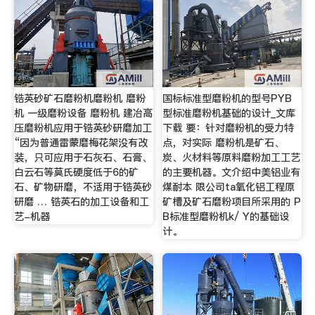
锆英砂矿石磨粉机磨粉机 磨粉
国标标准型磨粉机的型号PYB
机 一级磨粉设备 磨粉机 建冶高
型标准磨粉机基础的设计_文库
压磨粉机应用于锆英砂研磨加工
下载 要：针对磨粉机的受力特
“因为普通雷蒙磨梅花架没有改
点，对实际 磨粉机是矿石、
装，只可应用于石灰石、石膏、
炭、火材料等原料磨粉加工工艺
白云石等莫氏硬度低于6的矿
的主要机器。文介绍中美铝业有
石、矿物研磨，不适用于锆英砂
煤耐本 限公司ta氧化铝工程原
研磨 … 锆英石的加工设备和工
矿槽及矿石磨粉项目所采用的 P
艺-机器
B标准型磨粉机k/ Y的基础设
计。