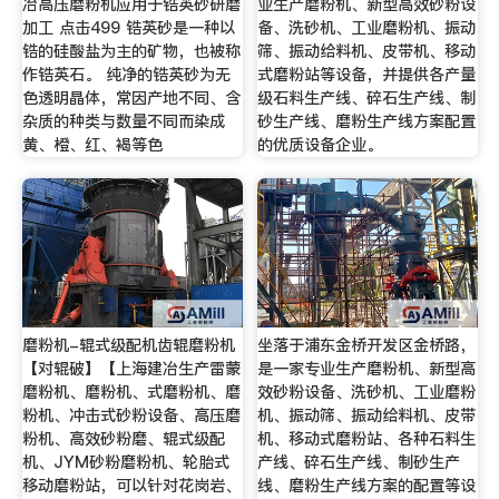
冶高压磨粉机应用于锆英砂研磨
业生产磨粉机、新型高效砂粉设
加工 点击499 锆英砂是一种以
备、洗砂机、工业磨粉机、振动
锆的硅酸盐为主的矿物，也被称
筛、振动给料机、皮带机、移动
作锆英石。 纯净的锆英砂为无
式磨粉站等设备，并提供各产量
色透明晶体，常因产地不同、含
级石料生产线、碎石生产线、制
杂质的种类与数量不同而染成
砂生产线、磨粉生产线方案配置
黄、橙、红、褐等色
的优质设备企业。
磨粉机-辊式级配机齿辊磨粉机
坐落于浦东金桥开发区金桥路，
【对辊破】【上海建冶生产雷蒙
是一家专业生产磨粉机、新型高
磨粉机、磨粉机、式磨粉机、磨
效砂粉设备、洗砂机、工业磨粉
粉机、冲击式砂粉设备、高压磨
机、振动筛、振动给料机、皮带
粉机、高效砂粉磨、辊式级配
机、移动式磨粉站、各种石料生
机、JYM砂粉磨粉机、轮胎式
产线、碎石生产线、制砂生产
移动磨粉站，可以针对花岗岩、
线、磨粉生产线方案的配置等设