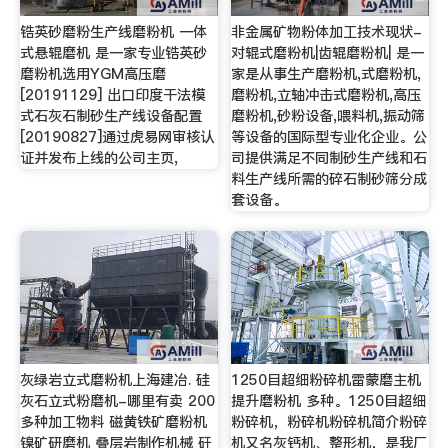
锆英砂磨粉生产线磨粉机 一体
非金属矿物粉体加工技术现状-
式悬辊磨机 是一家专业锆英砂
对辊式磨粉机|齿辊磨粉机| 是一
磨粉机选用YGM高压磨
家是从事生产磨粉机,式磨粉机,
[20191129] 出口印度干法模
磨粉机,立轴冲击式磨粉机,高压
式石灰石制砂生产线设备配置
磨粉机,砂粉设备,喂料机,振动筛
[20190827]通过虎易网审核认
等设备的国际型专业化企业。公
证并发布上线的公司主页,
司提供满足不同制砂生产线和石
料生产线所需的碎石制砂筛分成
套设备。
灰绿岩立式磨粉机上海建冶. 硅
1250目超细粉碎机雷蒙磨主机
灰石立式粉磨机-哪里有卖 200
提升磨粉机 多种。1250目超细
多种加工物料 磁黄铁矿磨粉机
粉碎机，粉碎机粉碎机简介粉碎
镍矿研磨机 叠层岩制作机械 矸
机又名灰钙机、整形机，是我厂