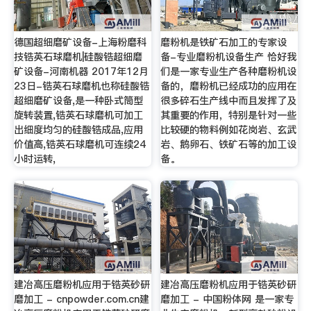
德国超细磨矿设备-上海粉磨科
磨粉机是铁矿石加工的专家设
技锆英石球磨机|硅酸锆超细磨
备-专业磨粉机设备生产 恰好我
矿设备-河南机器 2017年12月
们是一家专业生产各种磨粉机设
23日-锆英石球磨机也称硅酸锆
备的，磨粉机已经成功的应用在
超细磨矿设备,是一种卧式筒型
很多碎石生产线中而且发挥了及
旋转装置,锆英石球磨机可加工
其重要的作用，特别是针对一些
出细度均匀的硅酸锆成品,应用
比较硬的物料例如花岗岩、玄武
价值高,锆英石球磨机可连续24
岩、鹅卵石、铁矿石等的加工设
小时运转,
备。
建冶高压磨粉机应用于锆英砂研
建冶高压磨粉机应用于锆英砂研
磨加工 - cnpowder.com.cn建
磨加工 - 中国粉体网 是一家专