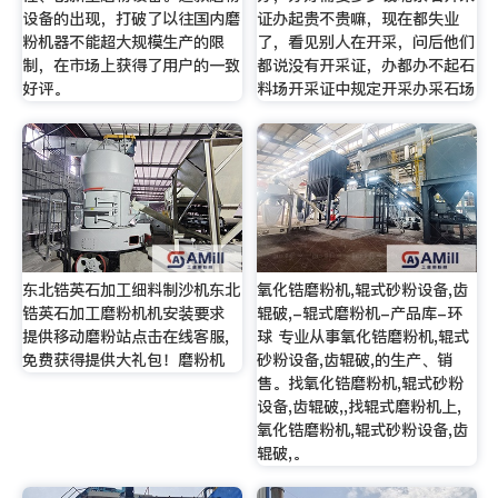
设备的出现，打破了以往国内磨
证办起贵不贵嘛，现在都失业
粉机器不能超大规模生产的限
了，看见别人在开采，问后他们
制，在市场上获得了用户的一致
都说没有开采证，办都办不起石
好评。
料场开采证中规定开采办采石场
东北锆英石加工细料制沙机东北
氧化锆磨粉机,辊式砂粉设备,齿
锆英石加工磨粉机机安装要求
辊破,-辊式磨粉机-产品库-环
提供移动磨粉站点击在线客服,
球 专业从事氧化锆磨粉机,辊式
免费获得提供大礼包！磨粉机
砂粉设备,齿辊破,的生产、销
售。找氧化锆磨粉机,辊式砂粉
设备,齿辊破,,找辊式磨粉机上,
氧化锆磨粉机,辊式砂粉设备,齿
辊破,。