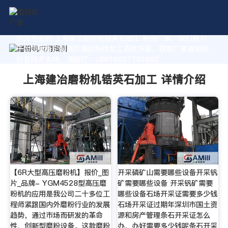
作为专业的 上海建冶磨粉机锆英石加工 制造厂家，我们致力
于为您量身定制高价值的粉体加工系统方案。获取厂家直销报
价及技术支持，请拨打：+8618037793862
上海建冶磨粉机锆英石加工 详情介绍
【6R大型高压磨粉机】报价_图
开采磷矿山需要哪些设备开采钒
片_品牌- YGM4528型高压磨
矿需要哪些设备 开采钒矿需要
粉机的应用是我公司二十多位工
哪些设备石场开采证需要多少钱
程师紧跟国内外磨粉行业的发展
石场开采证过期年深圳市国土资
趋势，通过市场而研发的革命
源和房产管理条石开采证怎么
性、创新型磨粉设备。这款磨粉
办，办好需要多少钱呢条石开采