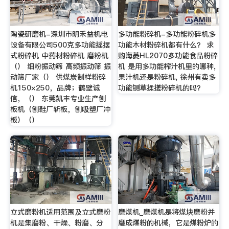
陶瓷研磨机-深圳市明禾益机电
多功能粉碎机-多功能粉碎机多
设备有限公司500克多功能摇摆
功能木材粉碎机都有什么？ 求
式粉碎机 中药材粉碎机 磨粉机
购海菱HL2070多功能食品粉碎
（） 细粉振动筛 高频振动筛 振
机 是用多功能榨汁机里的哪种,
动筛厂家（） 供煤炭制样粉碎
果汁机还是粉碎机, 徐州有卖多
机150×250，品牌；鹤壁诚
功能铡草揉搓粉碎机的吗？
信，（） 东莞凯丰专业生产刨
板机（刨鞋厂斩板，刨吸塑厂冲
板）（）
立式磨粉机适用范围及立式磨粉
磨煤机_磨煤机是将煤块磨粉并
机是集磨粉、干燥、粉磨、分
磨成煤粉的机械，它是煤粉炉的