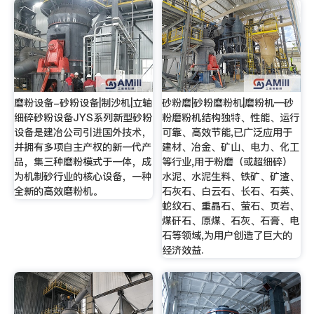
磨粉设备-砂粉设备|制沙机|立轴
砂粉磨|砂粉磨粉机|磨粉机—砂
细碎砂粉设备JYS系列新型砂粉
粉磨粉机结构独特、性能、运行
设备是建冶公司引进国外技术，
可靠、高效节能,已广泛应用于
并拥有多项自主产权的新一代产
建材、冶金、矿山、电力、化工
品，集三种磨粉模式于一体，成
等行业,用于粉磨（或超细碎）
为机制砂行业的核心设备，一种
水泥、水泥生料、铁矿、矿渣、
全新的高效磨粉机。
石灰石、白云石、长石、石英、
蛇纹石、重晶石、萤石、页岩、
煤矸石、原煤、石灰、石膏、电
石等领域,为用户创造了巨大的
经济效益.