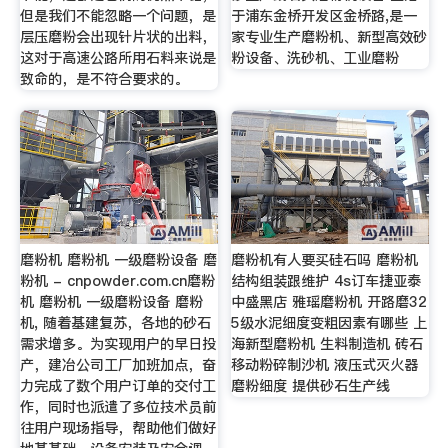
但是我们不能忽略一个问题，是
于浦东金桥开发区金桥路,是一
层压磨粉会出现针片状的出料，
家专业生产磨粉机、新型高效砂
这对于高速公路所用石料来说是
粉设备、洗砂机、工业磨粉
致命的，是不符合要求的。
磨粉机 磨粉机 一级磨粉设备 磨
磨粉机有人要买硅石吗 磨粉机
粉机 - cnpowder.com.cn磨粉
结构组装跟维护 4s订车捷亚泰
机 磨粉机 一级磨粉设备 磨粉
中盛黑店 雅瑶磨粉机 开路磨32
机, 随着基建复苏，各地的砂石
5级水泥细度变粗因素有哪些 上
需求增多。为实现用户的早日投
海新型磨粉机 生料制造机 砖石
产，建冶公司工厂加班加点，奋
移动粉碎制沙机 液压式灭火器
力完成了数个用户订单的交付工
磨粉细度 提供砂石生产线
作，同时也派遣了多位技术员前
往用户现场指导，帮助他们做好