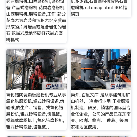
岗岩磨粉机,山西磨粉机,磨粉设
机多少钱,石膏磨粉机价格石膏
备,产品式磨粉机,花岗岩磨粉机,
磨粉机 sitemap.html 404错
山西磨粉机,磨粉设备,工作 部分
误页
花岗岩为岩浆和沉积岩经变质而
形成的片麻岩类或混合岩化的岩
石.花岗岩质地坚硬好花岗岩磨
粉机式
氧化锆陶瓷颚板磨粉机专业从事
简介_百度文库 是从事建筑用矿
氧化锆磨粉机,辊式砂粉设备,齿
山机器， 冶金行业用 工业磨粉
辊破,的生产、销售。找氧化锆
机制造、研发、销售的国际型专
磨粉机,辊式砂粉设备,齿辊破,,
业化企业，公司的产品已在东南
找辊式磨粉机上,氧化锆磨粉机,
亚、欧洲、非洲、 香港、等国
辊式砂粉设备,齿辊破,。
家和地区使用。