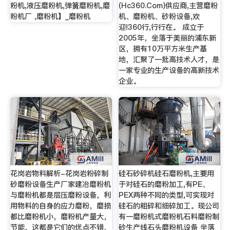
粉机,液压磨粉机,弹簧磨粉机,磨
(Hc360.Com)供应商,主营磨粉
粉机厂 ,磨粉机】_磨粉机
机、磨粉机、砂粉设备,欢
迎!360行,行行在。 成立于
2005年，坐落于美丽的浦东新
区，拥有10万平方米生产基
地，汇聚了一批高技术人才，是
一家专业的生产设备的高新技术
企业。
花岗岩物料解析-花岗岩粉碎制
硅石砂碎机硅石磨粉机,主要用
砂磨粉设备生产厂家建冶磨粉机
于对硅石的磨粉加工,有PE、
与磨粉机都是层压磨粉设备，利
PEX两种不同的类型,可实现对
用物料的自身的应力磨粉，磨损
硅石的粗碎和细碎加工。现公司
都比磨粉机小，磨粉机产量大，
有一磨粉机式磨粉机石料磨粉制
节能，这都是它们的优点不错，
砂生产线石头磨粉机设备 坐落