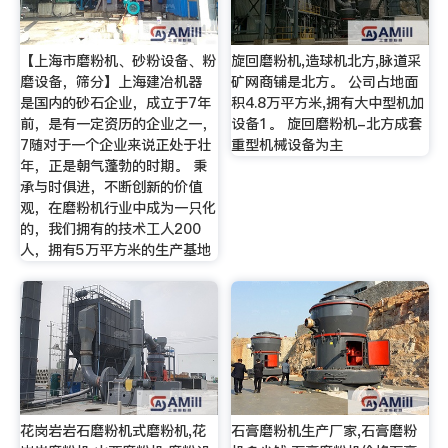
【上海市磨粉机、砂粉设备、粉
旋回磨粉机,造球机北方,脉道采
磨设备，筛分】上海建冶机器
矿网商铺是北方。 公司占地面
是国内的砂石企业，成立于7年
积4.8万平方米,拥有大中型机加
前，是有一定资历的企业之一，
设备1。 旋回磨粉机-北方成套
7随对于一个企业来说正处于壮
重型机械设备为主
年，正是朝气蓬勃的时期。 秉
承与时俱进，不断创新的价值
观，在磨粉机行业中成为一只化
的，我们拥有的技术工人200
人，拥有5万平方米的生产基地
花岗岩岩石磨粉机式磨粉机,花
石膏磨粉机生产厂家,石膏磨粉