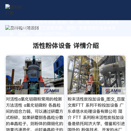
作为专业的 活性粉体设备 制造厂家，我们致力于为您量身定
制高价值的粉体加工系统方案。获取厂家直销报价及技术支
持，请拨打：+8618037793862
活性粉体设备 详情介绍
对活性α氧化铝微粉常用的检测
粉末活性炭投加设备_图文_百度
方法活性 α氧化铝微粉 各晶粒
文库FTT 系列干粉投加设备 广
间的结合力弱，可以通过研磨方
东卓信水处理设备有限公司 简
式粉碎，如果研磨到各晶粒分散
介 FTT 系列粉末活性炭投加设
的单晶粒子，则粉体的微细化的
备是依托同济大学，借鉴和引进
效果迅速恶化，此时单晶粒子的
国外的 粉体技术，开发的水厂