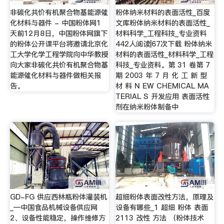
非碳化共价有机聚合物基能源催
粉体纳米材料的表面活性_百度
化材料与器件 - 中国粉体网1
文库粉体纳米材料的表面活性_
天前12月8日，中国粉体网旗下
材料科学_工程科技_专业资料
的粉体公开课平台将邀请北京化
442人阅读|67次下载 粉体纳米
工大学化学工程学院向中华教授
材料的表面活性_材料科学_工程
向大家非碳化共价有机聚合物基
科技_专业资料。第 31 卷第 7
能源催化材料与器件做相关报
期 2003 年 7 月 化 工 新 型
告。
材 料 N EW CHEMICAL MA
TERIAL S 开发应用 表面活性
剂在纳米粉体制备中
GD-FG 供应西林瓶粉体灌装机
超细粉体表面改性方法，原理及
_—中国食品机械设备供应网
设备有哪些_1 超细 粉体 表面
2、设备性能稳定，操作维修方
2113 改性 方法 （粉体技术