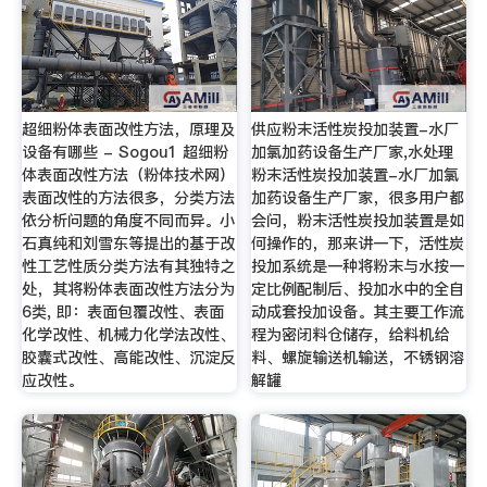
超细粉体表面改性方法，原理及
供应粉末活性炭投加装置-水厂
设备有哪些 - Sogou1 超细粉
加氯加药设备生产厂家,水处理
体表面改性方法（粉体技术网）
粉末活性炭投加装置-水厂加氯
表面改性的方法很多，分类方法
加药设备生产厂家，很多用户都
依分析问题的角度不同而异。小
会问，粉末活性炭投加装置是如
石真纯和刘雪东等提出的基于改
何操作的，那来讲一下，活性炭
性工艺性质分类方法有其独特之
投加系统是一种将粉末与水按一
处，其将粉体表面改性方法分为
定比例配制后、投加水中的全自
6类, 即：表面包覆改性、表面
动成套投加设备。其主要工作流
化学改性、机械力化学法改性、
程为密闭料仓储存，给料机给
胶囊式改性、高能改性、沉淀反
料、螺旋输送机输送，不锈钢溶
应改性。
解罐