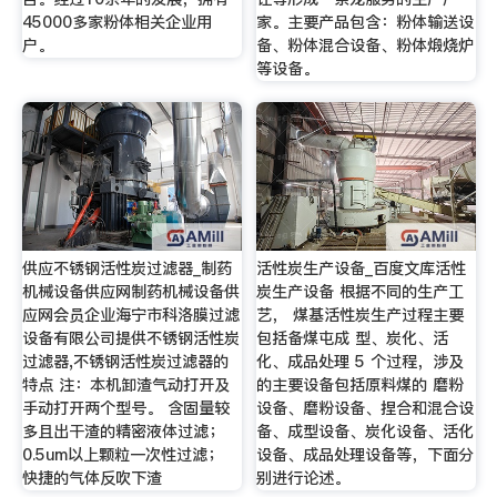
45000多家粉体相关企业用
家。主要产品包含：粉体输送设
户。
备、粉体混合设备、粉体煅烧炉
等设备。
供应不锈钢活性炭过滤器_制药
活性炭生产设备_百度文库活性
机械设备供应网制药机械设备供
炭生产设备 根据不同的生产工
应网会员企业海宁市科洛膜过滤
艺， 煤基活性炭生产过程主要
设备有限公司提供不锈钢活性炭
包括备煤屯成 型、炭化、活
过滤器,不锈钢活性炭过滤器的
化、成品处理 5 个过程，涉及
特点 注：本机卸渣气动打开及
的主要设备包括原料煤的 磨粉
手动打开两个型号。 含固量较
设备、磨粉设备、捏合和混合设
多且出干渣的精密液体过滤；
备、成型设备、炭化设备、活化
0.5um以上颗粒一次性过滤；
设备、成品处理设备等，下面分
快捷的气体反吹下渣
别进行论述。