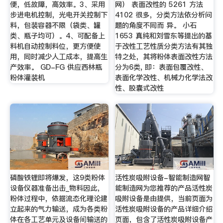
便，低故障，高效率。3、采用
网） 表面改性的 5261 方法
步进电机控制，光电开关控制下
4102 很多，分类方法依分析问
料，包装容器不限（袋类、罐
题的角度不同而 异。 小石
类、瓶子均可）。4、可配备上
1653 真纯和刘雪东等提出的基
料机自动控制料位，更方便使
于改性工艺性质分类方法有其独
用，同时减少人工成本，提高生
特之处，其将粉体表面改性方法
产效率。 GD-FG 供应西林瓶
分为6类, 即：表面包覆改性、
粉体灌装机
表面化学改性、机械力化学法改
性、胶囊式改性
磷酸铁锂即将爆发，这9类粉体
活性炭吸附设备-智能制造网智
设备仪器准备出击_物料因此，
能制造网为您推荐的产品活性炭
粉体过程中，依据流态化理论建
吸附设备是由提供，当前页面为
立起来的气力输送，成为各类粉
活性炭吸附设备的产品详细介绍
体在各工艺单元及设备间输送的
页面，包含了活性炭吸附设备产