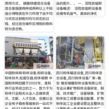
常用方式。 磷酸铁锂混合设备
品的图片、。 一、活性炭吸附
混合是指使两种或两种以上不同
设备概述： 活性炭吸附设备是
组分得物质在外力作用下由不均
处理有机废气、臭味的净化
匀状态达到相对均匀状态的过
程，经过混合操作后得到的物料
称为混合物。
中国粉体网:粉体设备,粉碎设备,
四川粉体输送设备_四川粉体混
粉体技术,粒度仪器,粉体视频 中
合设备_四川粉体设备厂家-雅
国粉体网创建于2002年，是粉
安 雅安瑞隆粉体设备有限公司
体行业早成立的之一，致力于为
专业从事矿物粉体设备研发、制
粉体行业相关从业人员提供资
造、技术推广、设备销售、矿物
讯、文献、人才交流、会展以及
粉体加工成套设备总配套、矿物
企业电子商务等服务的一站式平
粉体加工企业建设营运及整体出
台。经过10余年的发展，拥有
让等形成一条龙服务的生产厂