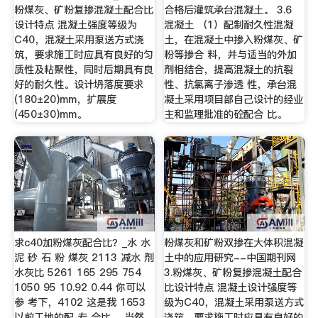
粉煤灰、矿粉复掺混凝土配合比
合格后灌筑承台混凝土。 3.6
设计特点 混凝土强度等级为
混凝土 （1）配制耐久性混凝
C40，混凝土采用泵送方式浇
土，在混凝土中掺入粉煤灰、矿
筑，要求施工时应具有良好的匀
粉等掺合 料，并与适当的外加
质性及粘聚性，同时后期具有良
剂相结合，提高混凝土的抗裂
好的耐久性。设计坍落度要求
性、抗氯离子渗透 性，承台混
(180±20)mm，扩展度
凝土采用项目部自己设计的经业
(450±30)mm。
主和监理批准的砼配合 比。
求c40加粉煤灰配合比？_水 水
粉煤灰和矿粉双掺在大体积混凝
泥 砂 石 粉 煤灰 2113 减水 剂
土中的应用研究--中国期刊网
水灰比 5261 165 295 754
3.粉煤灰、矿粉复掺混凝土配合
1050 95 10.92 0.44 你可以
比设计特点 混凝土设计强度等
参 考下，4102 这是我 1653
级为C40，混凝土采用泵送方式
以前工地的配 专 合比 ，当然
浇筑，要求施工时应具有良好的