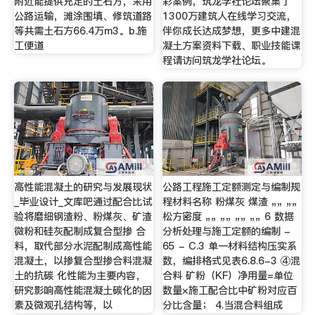
附近能提供充足的土石方，采用
彩案例，筑龙学社论坛聚集了
公路运输，滩涂围填、修筑道路
1300万建筑人在线学习交流，
等共需土石方66.4万m3。b.施
伴你成长达成梦想，更多中建混
工便道
凝土方案资料下载、职业技能课
程请访问筑龙学社论坛。
高性能混凝土的研究与发展现状
公路工程施工定额测定与编制规
_毕业设计_文库吧通过配合比试
程材料名称 粉煤灰 煤渣 „„ „„
验将磨细钢渣粉、粉煤灰、矿渣
松方密度 „„ „„ „„ „„ 6 数据
微粉和硅灰配制成复合型掺 合
分析处理与施工定额的编制 -
料，取代部分水泥配制成高性能
65 - C.3 单一材料结构压实系
混凝土，以掺复合型掺合料混凝
数，编排格式见表6.8.6-3 ④混
土的抗碳 化性能为主要内容，
合料 矿粉（KF）净用量=单位
研究影响高性能混凝土碳化的因
数量×施工配合比中矿粉对应百
素及微观孔结构等，以
分比含量； 4.当混合料组成