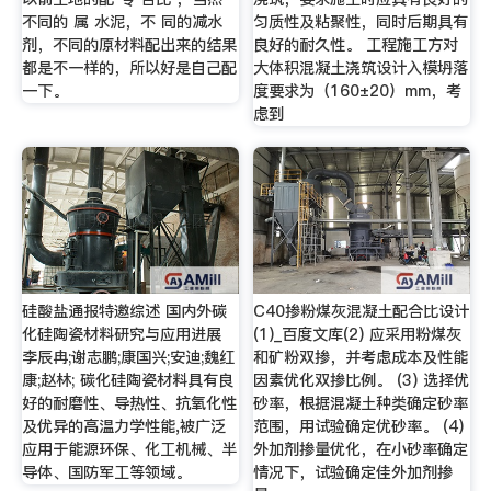
不同的 属 水泥，不 同的减水
匀质性及粘聚性，同时后期具有
剂，不同的原材料配出来的结果
良好的耐久性。 工程施工方对
都是不一样的，所以好是自己配
大体积混凝土浇筑设计入模坍落
一下。
度要求为（160±20）mm，考
虑到
硅酸盐通报特邀综述 国内外碳
C40掺粉煤灰混凝土配合比设计
化硅陶瓷材料研究与应用进展
(1)_百度文库(2) 应采用粉煤灰
李辰冉;谢志鹏;康国兴;安迪;魏红
和矿粉双掺，并考虑成本及性能
康;赵林; 碳化硅陶瓷材料具有良
因素优化双掺比例。 (3) 选择优
好的耐磨性、导热性、抗氧化性
砂率，根据混凝土种类确定砂率
及优异的高温力学性能,被广泛
范围，用试验确定优砂率。 (4)
应用于能源环保、化工机械、半
外加剂掺量优化，在小砂率确定
导体、国防军工等领域。
情况下，试验确定佳外加剂掺