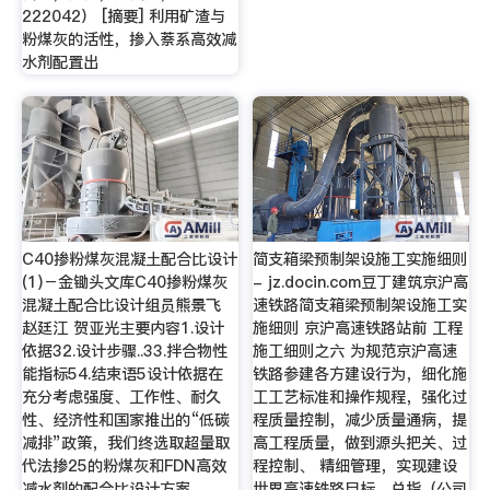
222042） [摘要] 利用矿渣与
粉煤灰的活性，掺入萘系高效减
水剂配置出
C40掺粉煤灰混凝土配合比设计
简支箱梁预制架设施工实施细则
(1)－金锄头文库C40掺粉煤灰
- jz.docin.com豆丁建筑京沪高
混凝土配合比设计组员熊景飞
速铁路简支箱梁预制架设施工实
赵廷江 贺亚光主要内容1.设计
施细则 京沪高速铁路站前 工程
依据32.设计步骤..33.拌合物性
施工细则之六 为规范京沪高速
能指标54.结束语5设计依据在
铁路参建各方建设行为，细化施
充分考虑强度、工作性、耐久
工工艺标准和操作规程，强化过
性、经济性和国家推出的“低碳
程质量控制，减少质量通病，提
减排”政策，我们终选取超量取
高工程质量，做到源头把关、过
代法掺25的粉煤灰和FDN高效
程控制、 精细管理，实现建设
减水剂的配合比设计方案。
世界高速铁路目标，总指（公司