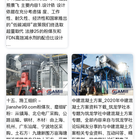
熊景飞 主要内容1.设计依 设计
依据在充分考虑强 度、工作
性、耐久性、经济性和国家推出
的“低碳减排”政策我们终选取
超量取代 法掺25的粉煤灰和
FDN高效减水剂的配合比设计
…
十五、施工组织 -
中建混凝土方案_2020年中建混
jianshe99.com粉煤灰、磨细矿
凝土方案资料下载_筑龙学社本
粉：从镇海、北仑电厂采购，公
专题为筑龙学社中建混凝土方案
路运输。钢材、木材：由上海、
专题，全部内容来自与筑龙学社
杭州、广东汕尾、宁波地区采
论坛网友分享的与中建混凝土方
购。土石方：九塘新围万亩海塘
案相关专业资料、互动问答、精