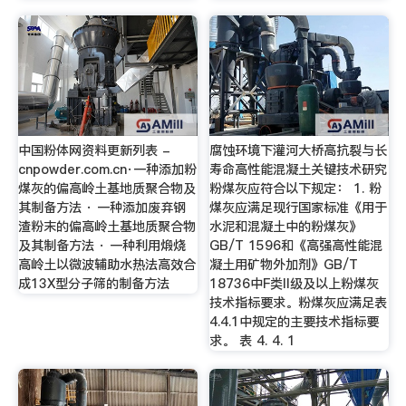
中国粉体网资料更新列表 -
腐蚀环境下灌河大桥高抗裂与长
cnpowder.com.cn·一种添加粉
寿命高性能混凝土关键技术研究
煤灰的偏高岭土基地质聚合物及
粉煤灰应符合以下规定： 1. 粉
其制备方法 · 一种添加废弃钢
煤灰应满足现行国家标准《用于
渣粉末的偏高岭土基地质聚合物
水泥和混凝土中的粉煤灰》
及其制备方法 · 一种利用煅烧
GB/T 1596和《高强高性能混
高岭土以微波辅助水热法高效合
凝土用矿物外加剂》GB/T
成13X型分子筛的制备方法
18736中F类II级及以上粉煤灰
技术指标要求。粉煤灰应满足表
4.4.1中规定的主要技术指标要
求。 表 4. 4. 1