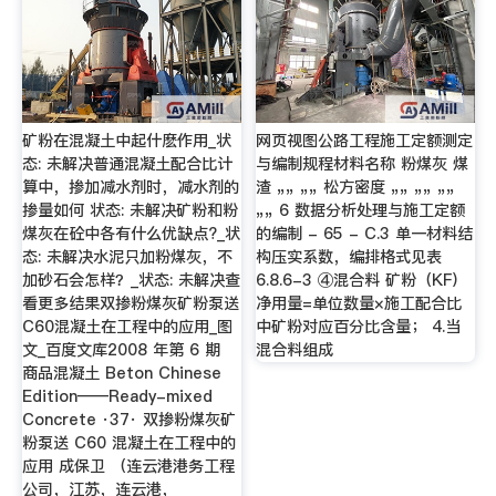
矿粉在混凝土中起什麽作用_状
网页视图公路工程施工定额测定
态: 未解决普通混凝土配合比计
与编制规程材料名称 粉煤灰 煤
算中，掺加减水剂时，减水剂的
渣 „„ „„ 松方密度 „„ „„ „„
掺量如何 状态: 未解决矿粉和粉
„„ 6 数据分析处理与施工定额
煤灰在砼中各有什么优缺点?_状
的编制 - 65 - C.3 单一材料结
态: 未解决水泥只加粉煤灰，不
构压实系数，编排格式见表
加砂石会怎样？_状态: 未解决查
6.8.6-3 ④混合料 矿粉（KF）
看更多结果双掺粉煤灰矿粉泵送
净用量=单位数量×施工配合比
C60混凝土在工程中的应用_图
中矿粉对应百分比含量； 4.当
文_百度文库2008 年第 6 期
混合料组成
商品混凝土 Beton Chinese
Edition——Ready-mixed
Concrete ·37· 双掺粉煤灰矿
粉泵送 C60 混凝土在工程中的
应用 成保卫 （连云港港务工程
公司，江苏，连云港，