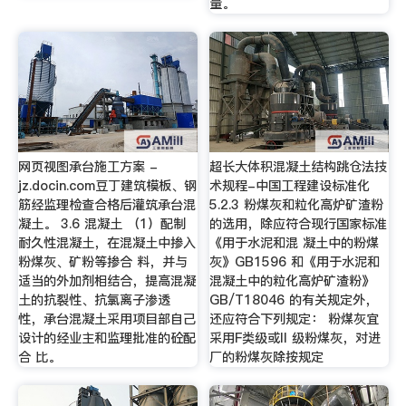
量。
网页视图承台施工方案 -
超长大体积混凝土结构跳仓法技
jz.docin.com豆丁建筑模板、钢
术规程-中国工程建设标准化
筋经监理检查合格后灌筑承台混
5.2.3 粉煤灰和粒化高炉矿渣粉
凝土。 3.6 混凝土 （1）配制
的选用，除应符合现行国家标准
耐久性混凝土，在混凝土中掺入
《用于水泥和混 凝土中的粉煤
粉煤灰、矿粉等掺合 料，并与
灰》GB1596 和《用于水泥和
适当的外加剂相结合，提高混凝
混凝土中的粒化高炉矿渣粉》
土的抗裂性、抗氯离子渗透
GB/T18046 的有关规定外，
性，承台混凝土采用项目部自己
还应符合下列规定： 粉煤灰宜
设计的经业主和监理批准的砼配
采用F类级或II 级粉煤灰，对进
合 比。
厂的粉煤灰除按规定