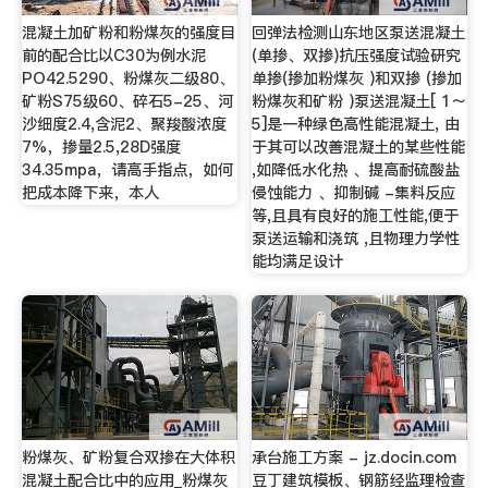
混凝土加矿粉和粉煤灰的强度目
回弹法检测山东地区泵送混凝土
前的配合比以C30为例水泥
(单掺、双掺)抗压强度试验研究
PO42.5290、粉煤灰二级80、
单掺(掺加粉煤灰 )和双掺 (掺加
矿粉S75级60、碎石5-25、河
粉煤灰和矿粉 )泵送混凝土[ 1～
沙细度2.4,含泥2、聚羧酸浓度
5]是一种绿色高性能混凝土, 由
7%，掺量2.5,28D强度
于其可以改善混凝土的某些性能
34.35mpa，请高手指点，如何
,如降低水化热 、提高耐硫酸盐
把成本降下来，本人
侵蚀能力 、抑制碱 -集料反应
等,且具有良好的施工性能,便于
泵送运输和浇筑 ,且物理力学性
能均满足设计
粉煤灰、矿粉复合双掺在大体积
承台施工方案 - jz.docin.com
混凝土配合比中的应用_粉煤灰
豆丁建筑模板、钢筋经监理检查