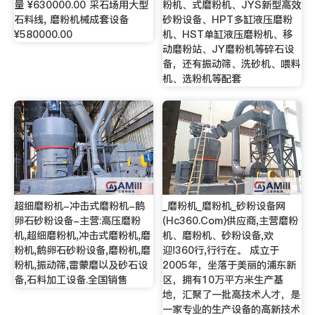
量 ¥630000.00 采石场用大型
粉机、式磨粉机、JYS新型高效
石料线, 磨粉机械成套设备
砂粉设备、HPT多缸液压磨粉
¥580000.00
机、HST单缸液压磨粉机、移
动磨粉站、JY磨粉机等碎石设
备，还有振动筛、洗砂机、喂料
机、选粉机等配套
超细磨粉机-冲击式磨粉机-鹅
_磨粉机_磨粉机_砂粉设备网
卵石砂粉设备-主营:高压磨粉
(Hc360.Com)供应商,主营磨粉
机,超细磨粉机,冲击式磨粉机,磨
机、磨粉机、砂粉设备,欢
粉机,鹅卵石砂粉设备,磨粉机,磨
迎!360行,行行在。 成立于
粉机,振动筛,雷蒙磨以及砂石设
2005年，坐落于美丽的浦东新
备,石料加工设备.全国销售
区，拥有10万平方米生产基
地，汇聚了一批高技术人才，是
一家专业的生产设备的高新技术