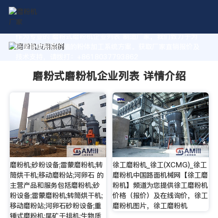
作为专业的 磨粉式磨粉机企业列表 制造厂家，我们致力于为
您量身定制高价值的粉体加工系统方案。获取厂家直销报价及
技术支持，请拨打：+8618037793862
磨粉式磨粉机企业列表 详情介绍
磨粉机;砂粉设备;雷蒙磨粉机;转
徐工磨粉机_徐工(XCMG)_徐工
筒烘干机;移动磨粉站;河卵石 的
磨粉机中国路面机械网【徐工磨
主营产品和服务包括磨粉机;砂
粉机】频道为您提供徐工磨粉机
粉设备;雷蒙磨粉机;转筒烘干机;
价格（报价）及在线询价，徐工
移动磨粉站;河卵石砂粉设备;重
磨粉机图片，徐工磨粉机
锤式磨粉机;尾矿干排机;生物质