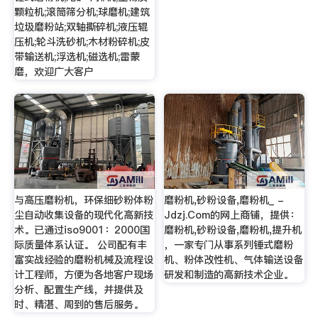
颗粒机;滚筒筛分机;球磨机;建筑
垃圾磨粉站;双轴撕碎机;液压辊
压机;轮斗洗砂机;木材粉碎机;皮
带输送机;浮选机;磁选机;雷蒙
磨，欢迎广大客户
与高压磨粉机，环保细砂粉体粉
磨粉机,砂粉设备,磨粉机_ -
尘自动收集设备的现代化高新技
Jdzj.Com的网上商铺，提供：
术。已通过iso9001：2000国
磨粉机,砂粉设备,磨粉机,提升机
际质量体系认证。 公司配有丰
，一家专门从事系列锤式磨粉
富实战经验的磨粉机械及流程设
机、粉体改性机、气体输送设备
计工程师，方便为各地客户现场
研发和制造的高新技术企业。
分析、配置生产线，并提供及
时、精湛、周到的售后服务。