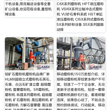
干机设备,筛洗输送设备等全套
C6X系列磨粉机 HPT液压磨粉
矿山设备,欢迎莅临设备,重型机
机 VSI6X系列立轴冲击式磨粉
械设备.
机 VU砂石骨料系统 HST单缸
液压磨粉机 CI5X系列式磨粉机
5X系列砂粉设备 S5X系列圆振
动筛
铝矿石磨粉机磨粉机品牌厂家
移动磨粉机150万类型介绍，详
HLMX超细立式磨粉机石英石、
细移动磨粉机带给更多用户不可
石膏、白云石矿渣立磨 超细磨
能，创造了一个个企业家，无论
粉机 雷蒙磨粉机，5R磨粉机，
是新手还是老司机，投资一套移
磨粉机 纵摆系列磨粉机 超细磨
动磨粉机做砂石行业，都是明智
粉机 矿石磨粉机 高压磨粉机 矿
选择，如果您心动了，不如点击
石磨粉机 方解石雷蒙磨 高压磨
预约到场调试，行动起来，移动