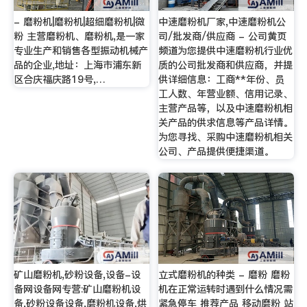
- 磨粉机|磨粉机|超细磨粉机|微
中速磨粉机厂家,中速磨粉机公
粉 主营磨粉机、磨粉机,是一家
司/批发商/供应商 - 公司黄页
专业生产和销售各型振动机械产
频道为您提供中速磨粉机行业优
品的企业,地址：上海市浦东新
质的公司批发商和供应商，并提
区合庆福庆路19号,…
供详细信息：工商**年份、员
工人数、年营业额、信用记录、
主营产品等，以及中速磨粉机相
关产品的供求信息等产品详情。
为您寻找、采购中速磨粉机相关
公司、产品提供便捷渠道。
矿山磨粉机,砂粉设备,设备-设
立式磨粉机的种类 - 磨粉 磨粉
备网设备网专营:矿山磨粉机设
机在正常运转时遇到什么情况需
备,砂粉设备设备,磨粉机设备,烘
紧急停车 推荐产品 移动磨粉 站