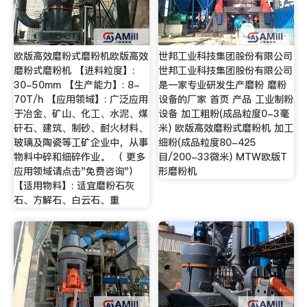
欧版高效磨粉式磨粉机欧版高效
世邦工业科技集团股份有限公司
磨粉式磨粉机 【进料粒度】:
世邦工业科技集团股份有限公司
30-50mm 【生产能力】: 8-
是一家专业研发生产磨粉 磨粉
70T/h 【应用领域】: 广泛应用
设备的厂家 首页 产品 工业制粉
于冶金、矿山、化工、水泥、煤
设备 加工粗粉(成品粒度0-3毫
矸石、建筑、制砂、耐火材料、
米) 欧版高效磨粉式磨粉机 加工
玻璃及陶瓷等工矿企业中，从事
细粉(成品粒度80-425
物料中碎和细碎作业。 （ 更多
目/200-33微米) MTW欧版T
应用领域请点击"免费咨询"）
形磨粉机
【适用物料】: 适宜磨粉石灰
石、方解石、白云石、重