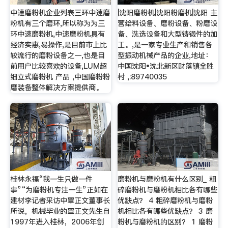
中速磨粉机企业列表三环中速磨
|沈阳磨粉机|沈阳粉磨机|沈阳 主
粉机有三个磨环,所以称为为三
营给料设备、磨粉设备、粉磨设
环中速磨粉机,中速磨粉机具有
备、洗选设备和大型铸锻件的加
经济实惠,易操作,是目前市上比
工。,是一家专业生产和销售各
较流行的磨粉设备之一,也是目
型振动机械产品的企业,地址：
前用户比较喜欢的设备,LUM超
中国沈阳•沈北新区财落镇全胜
细立式磨粉机 产品 ,中国磨粉粉
村 ,:89740035
磨装备整体解决方案提供商。
桂林永福“我一生只做一件
磨粉机与磨粉机有什么区别_ 粗
事”“为磨粉机专注一生”正如在
碎磨粉机与磨粉机相比各有哪些
建材李记者采访中覃正文董事长
优缺点？ 4 粗碎磨粉机与磨粉
所说，机械毕业的覃正文先生自
机相比各有哪些优缺点？ 3 磨
1997年进入桂林，2006年创
粉机与磨粉机的区别？ 1 磨粉