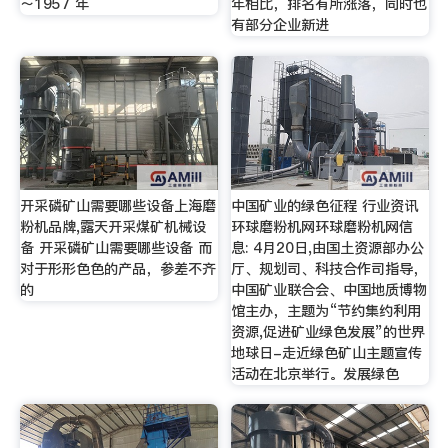
～1957 年
年相比，排名有所涨落，同时也
有部分企业新进
开采磷矿山需要哪些设备上海磨
中国矿业的绿色征程 行业资讯
粉机品牌,露天开采煤矿机械设
环球磨粉机网环球磨粉机网信
备 开采磷矿山需要哪些设备 而
息: 4月20日,由国土资源部办公
对于形形色色的产品，参差不齐
厅、规划司、科技合作司指导，
的
中国矿业联合会、中国地质博物
馆主办，主题为“节约集约利用
资源,促进矿业绿色发展”的世界
地球日-走近绿色矿山主题宣传
活动在北京举行。发展绿色