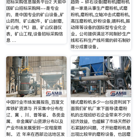
招标采购信息服务平台2 天前中
趋势 - 碎石设备|磨粉机|磨粉机
国矿山招标采购网--是专业
是一家是从事生产磨粉机,式磨
的，是中国专业的矿山设备,,矿
粉机,磨粉机,立轴冲击式磨粉机,
山药剂，矿山配件，矿山耐磨，
高压磨粉机,砂粉设备,喂料机,振
矿山电（气）器，矿山仪器仪
动筛等设备的国际型专业化企
表，矿山工程,设备招标采购信
业。公司提供满足不同制砂生产
息 …
线和石料生产线所需的碎石制砂
筛分成套设备。
中国行业市场发展报告_百度文
锤式磨粉机多少一台投资利润下
库铁矿资源与 开采集中分布在
面我们矿机厂家下面导读:磨粉
辽、冀 、川、晋等省。 各类金
机的出现给砂石企业带来不少的
属、 非金属矿山资源分布以及
经济效益，也缓解了市场天然砂
产业市场发展受到一定程度限
石紧缺的问题，才开始磨粉机是
制。 近 年来在西部边远地区发
出现比较早的磨粉设备，也因磨