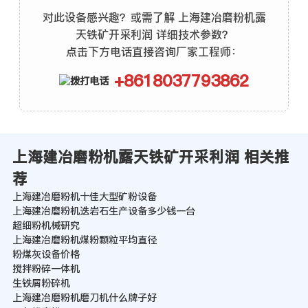
对此设备感兴趣？或需了解 上海建冶磨粉机露
天铁矿开采利润 详细技术参数？
点击下方电话直接咨询厂家工程师：
+8618037793862
上海建冶磨粉机露天铁矿开采利润 相关推
荐
上海建冶磨粉机十佳大型矿粉设备
上海建冶磨粉机迭岩石生产设备多少钱一台
超细粉机械研究
上海建冶磨粉机煤粉颗粒平均直径
粉煤灰设备价格
搅拌粉碎一体机
生铁屑粉碎机
上海建冶磨粉机磨刀机什么牌子好