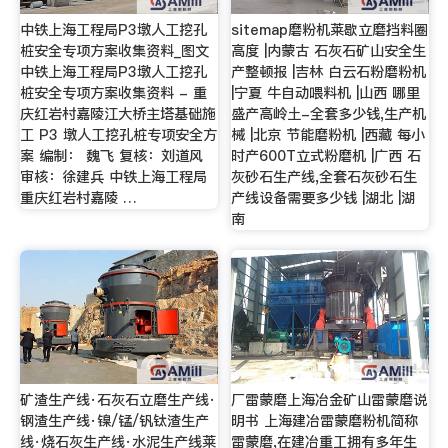
中铁上海工程局P3墩人工挖孔
sitemap磨粉机莱歇立磨挡料圈
桩安全专项方案收集资料_图文
高度 |内蒙古 石灰石矿山安全生
中铁上海工程局P3墩人工挖孔
产整顿报 |吉林 白云石粉磨粉机
桩安全专项方案收集资料 - 重
|宁夏 牛自动喂料机 |山西 哪里
庆红岩村嘉陵江大桥主塔基础施
盛产高岭土-全套多少钱,生产机
工 P3 墩人工挖孔桩专项安全方
械 |北京 节能磨粉机 |西藏 每小
案 编制： 魏飞 复核：刘道风
时产600T立式粉磨机 |广西 石
审核：徐建兵 中铁上海工程局
灰砂石生产线,全套石灰砂石生
重庆红岩村嘉陵 …
产线设备需要多少钱 |湖北 |湖
南
矿渣生产线·石灰石立磨生产线·
厂雷蒙磨上海冶金矿山雷蒙磨说
钢渣生产线·镍/锰/钒钛渣生产
明书 上海建冶雷蒙磨粉机简称
线·烧石灰生产线·水泥生产线莱
雷蒙磨,在建冶重工拥有多年生