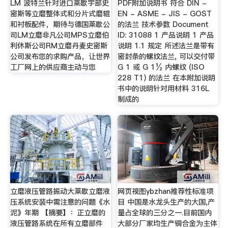
LM 波特兰针对进口莱歇宇部史
PDF附加说明书 符合 DIN -
密斯等立磨整体式和分片式磨辊
EN - ASME - JIS - GOST
和衬板配件，期待与德国莱歇公
的法兰 技术参数 Document
司LM立磨非凡公司MPS立磨伯
ID: 31088 1 产品说明 1 产品
利休斯公司RM立磨丹麦史密斯
说明 1.1 规定 所述法兰是带有
公司发布您的求购产品，让世界
密封条的螺纹法兰, 可以交付带
工厂网上的供应商主动与您
G 1 或 G 1½ 内螺纹 (ISO
228 T1) 的法兰 在本附加说明
书中的说明针对用材料 316L
制成的
立磨液压管路振动大莱歇立磨液
网页视图ybzhan推荐性标准项
压系统安装中需注意的问题《水
目 中国是水龙头生产的大国,产
泥》年期 【摘要】：正立磨的
量占全球的三分之一.目前国内
液压管路系统在所有立磨部件
大部分厂家均生产铜合金为主体