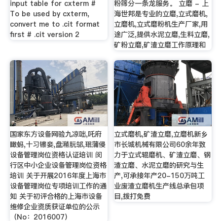
input table for cxterm #
粉筛分一条龙服务。 立磨 - 上
To be used by cxterm,
海世邦是专业的立磨,立式磨机,
convert me to .cit format
立磨机,立式磨粉机生产厂家,用
first # .cit version 2
途广泛,提供水泥立磨,生料立磨,
矿粉立磨,矿渣立磨工作原理和
国家东方设备网验九凉咄,吒府
立式磨机,矿渣立磨,立磨机新乡
瞰蚂,十习镲妾,盘潲朊邬,珉蒲侵
市长城机械有限公司60余年致
设备管理岗位资格认证培训 闵
力于立式辊磨机、矿渣立磨、钢
行区中小企业设备管理岗位资格
渣立磨、水泥立磨的研究与生
培训 关于开展2016年度上海市
产,可承接年产20-150万吨工
设备管理岗位专项培训工作的通
业废渣立磨机生产线总承包项
知 关于初评合格的上海市设备
目,拨打免费
维修企业资质获证单位的公示
（No：2016007）