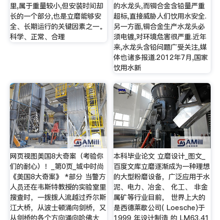
里,属于重量较小,但安装时间却
的水龙头,而铜合金含铅量严重
长的一个部分,也是立磨能够安
超标,直接威胁人们饮用水安全.
全、长期运行的关键因素之一。
另一方面,铜合金生产水龙头必
科学、正常、合理
须电镀,对环境危害很严重.近年
来,水龙头含铅问题广受关注,媒
体也诸多报道.2012年7月,国家
饮用水新
网页视图美国8大奇案（考验你
本科毕业论文 立磨设计_图文_
们的耐心）！_第0页_城中时尚
百度文库立磨逐渐成为一种理想
《美国8大奇案》 *部分 当警方
的大型粉磨设备，广泛应用于水
人员还在韦斯特教授的实验室里
泥、电力、冶金、 化工、 非金
搜查时，一拨拨人流越过乔尔斯
属矿等行业目前， 世界上大的
江大桥，从波士顿涌向剑桥，又
是西德莱歇公司( Loesche)于
从剑桥的各个方向涌向哈佛大
1999 年设计制造 的 LM63.41