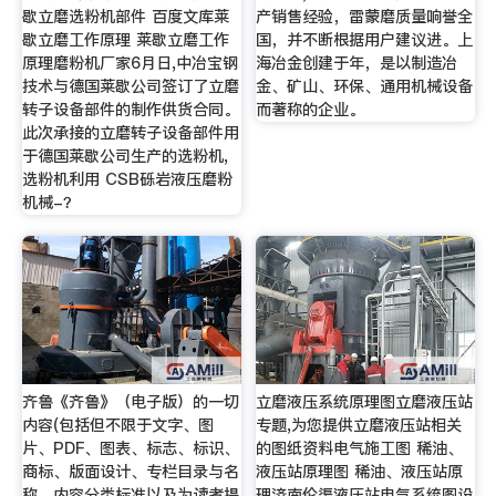
歇立磨选粉机部件 百度文库莱
产销售经验，雷蒙磨质量响誉全
歇立磨工作原理 莱歇立磨工作
国，并不断根据用户建议进。上
原理磨粉机厂家6月日,中冶宝钢
海冶金创建于年，是以制造冶
技术与德国莱歇公司签订了立磨
金、矿山、环保、通用机械设备
转子设备部件的制作供货合同。
而著称的企业。
此次承接的立磨转子设备部件用
于德国莱歇公司生产的选粉机,
选粉机利用 CSB砾岩液压磨粉
机械-？
齐鲁《齐鲁》（电子版）的一切
立磨液压系统原理图立磨液压站
内容(包括但不限于文字、图
专题,为您提供立磨液压站相关
片、PDF、图表、标志、标识、
的图纸资料电气施工图 稀油、
商标、版面设计、专栏目录与名
液压站原理图 稀油、液压站原
称、内容分类标准以及为读者提
理济南伦渠液压站电气系统图设