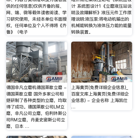
供的任何信息)仅供齐鲁的报、
计 系统图设计1《立磨液压站说
网、端、微等载体读者阅读、学
明及故障解析》液压元件工作原
习研究使用，未经本单位书面授
理说明:液压泵:将电动机输出的
权，任何单位及个人不得将《齐
机械能转换为液体压力能的能量
鲁》（电子
转换装置。
德国非凡立磨机德国莱歇立磨 -
上海黄页(免费详细企业信息)_
德国莱歇立磨 国外多家公司相
百度文库上海黄页(免费详细企
继研制了各种类型的立磨，均取
业信息) - 企业名称 上海凯仕
得了成功。德国莱歇公司LM立
…
磨，非凡公司立磨，伯利休斯公
司RM立磨，丹麦史密斯公司立
磨，日本 …