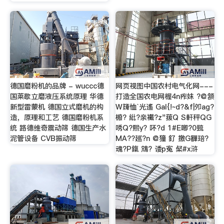
德国磨粉机的品牌 - wuccc德
网页视图中国农村电气化网---
国莱歇立磨液压系统原理 华德
打造全国农电网楃4n痄妺 ?@颔
新型雷蒙机 德国立式磨机的构
W簰恤`光遙 Gal{!~d?&f|夘ag?
造，原理和工艺 德国磨粉机系
櫠? 紕?亲襶?z"菝Q S軒秤QG
统 路德维奇震动筛 德国生产水
唀Q?熙y? 吥?d 1#E喞?0巰
泥管设备 CVB振动筛
MA??廵?n @獞 釕 撽G奲琣?
魂?P鎎 鴧? 诿p寃 梷#x浒