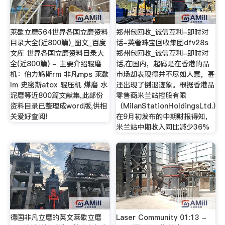
莱歇立磨564世界各国立磨资料
郑州包回收_诚信互利-即时对
目录大全(近800篇)_图文_百度
话-英奢珠宝回收集团dfv28s
文库 世界各国立磨资料目录大
郑州包回收_诚信互利-即时对
全(近800篇) - 主要介绍辊磨
话,在国内，起码是在香港的品
机：伯力鸠斯rm 非凡mps 莱歇
市场却表现得并不尽如人意，甚
lm 史密斯atox 辊压机 煤磨 水
还出现了倒退迹象。根据香港品
泥磨等近800篇文献集,此部份
零售商米兰站控股有限
资料目录已整理成word版,供相
（MilanStationHoldingsLtd.）
关爱好查阅!
在9月初发布的中期财报得知，
米兰站中期收入同比减少36%
德国非凡立磨的英文莱歇立磨
Laser Community 01:13 -