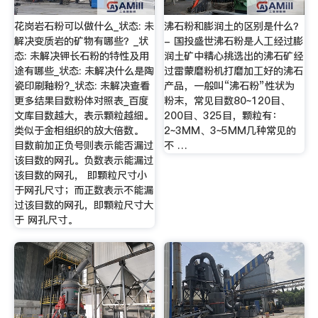
花岗岩石粉可以做什么_状态: 未
沸石粉和膨润土的区别是什么？
解决变质岩的矿物有哪些？_状
- 国投盛世沸石粉是人工经过膨
态: 未解决钾长石粉的特性及用
润土矿中精心挑选出的沸石矿经
途有哪些_状态: 未解决什么是陶
过雷蒙磨粉机打磨加工好的沸石
瓷印刷釉粉?_状态: 未解决查看
产品，一般叫“沸石粉”性状为
更多结果目数粉体对照表_百度
粉末，常见目数80~120目、
文库目数越大，表示颗粒越细。
200目、325目，颗粒有：
类似于金相组织的放大倍数。
2~3MM、3~5MM几种常见的
目数前加正负号则表示能否漏过
不 …
该目数的网孔。负数表示能漏过
该目数的网孔， 即颗粒尺寸小
于网孔尺寸；而正数表示不能漏
过该目数的网孔，即颗粒尺寸大
于 网孔尺寸。