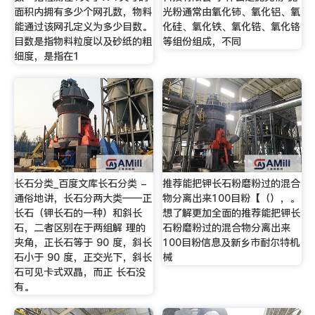
面积内拥有多少个网孔数，物料
光粉通常由氧化铈、氧化铝、氧
能通过该网孔定义为多少目数。
化硅、氧化铁、氧化锆、氧化铬
目数是指物料粒度以及砂纸的粗
等组份组成，不同
细度，是指在1
长石分类_百度文库长石分类 -
推荐能把钾长石粉磨粉过的混合
通俗地讲，长石分两大类——正
物分离出来100目粉【（），。
长石（钾长石的一种）和斜长
想了解更加全面的推荐能把钾长
石，二者区别在于两组解 理的
石粉磨粉过的混合物分离出来
夹角，正长石等于 90 度，斜长
100目粉信息及新乡市耐尔特机
石小于 90 度，正交光下，斜长
械
石可见卡式双晶，而正 长石没
有。