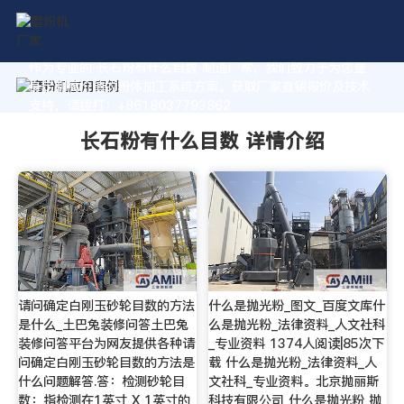
作为专业的 长石粉有什么目数 制造厂家，我们致力于为您量
身定制高价值的粉体加工系统方案。获取厂家直销报价及技术
支持，请拨打：+8618037793862
长石粉有什么目数 详情介绍
请问确定白刚玉砂轮目数的方法
什么是抛光粉_图文_百度文库什
是什么_土巴兔装修问答土巴兔
么是抛光粉_法律资料_人文社科
装修问答平台为网友提供各种请
_专业资料 1374人阅读|85次下
问确定白刚玉砂轮目数的方法是
载 什么是抛光粉_法律资料_人
什么问题解答.答：检测砂轮目
文社科_专业资料。北京抛丽斯
数：指检测在1英寸 X 1英寸的
科技有限公司 什么是抛光粉 抛