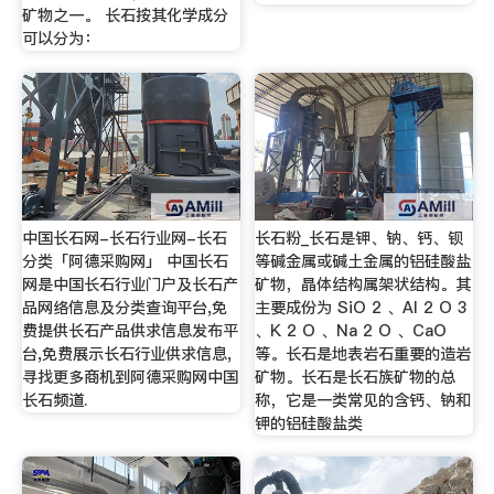
矿物之一。 长石按其化学成分
可以分为：
中国长石网-长石行业网-长石
长石粉_长石是钾、钠、钙、钡
分类「阿德采购网」 中国长石
等碱金属或碱土金属的铝硅酸盐
网是中国长石行业门户及长石产
矿物，晶体结构属架状结构。其
品网络信息及分类查询平台,免
主要成份为 SiO 2 、Al 2 O 3
费提供长石产品供求信息发布平
、K 2 O 、Na 2 O 、CaO
台,免费展示长石行业供求信息,
等。长石是地表岩石重要的造岩
寻找更多商机到阿德采购网中国
矿物。长石是长石族矿物的总
长石频道.
称，它是一类常见的含钙、钠和
钾的铝硅酸盐类