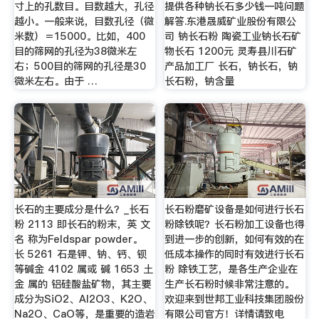
寸上的孔数目。目数越大，孔径
提供各种钠长石多少钱一吨问题
越小。一般来说，目数孔径（微
解答.东港晟威矿业股份有限公
米数）＝15000。比如，400
司 钠长石粉 陶瓷工业钠长石矿
目的筛网的孔径为38微米左
物长石 1200元 灵寿县川石矿
右；500目的筛网的孔径是30
产品加工厂 长石，钠长石，钠
微米左右。由于 …
长石粉，钠含量
长石的主要成分是什么？_长石
长石粉磨矿设备是如何进行长石
粉 2113 即长石的粉末，英 文
粉除铁呢？长石粉加工设备也得
名 称为Feldspar powder。
到进一步的创新，如何有效的在
长 5261 石是钾、钠、钙、钡
低成本操作的同时有效进行长石
等碱金 4102 属或 碱 1653 土
粉 除铁工艺，是各生产企业在
金 属的 铝硅酸盐矿物，其主要
生产长石粉时候非常注意的。
成分为SiO2、Al2O3、K2O、
欢迎来到世邦工业科技集团股份
Na2O、CaO等，是重要的造岩
有限公司官方！详情请致电