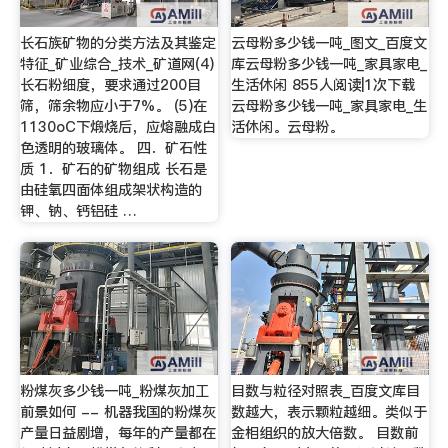
长石族矿物的分类方法及其鉴定
云母粉多少钱一吨_图文_百度文
特征_矿业综合_技术_矿道网(4)
库云母粉多少钱一吨_家具家电_
长石粉细度，要求通过200目
生活休闲 855人阅读|1次下载
筛，筛余物应小于7%。 (5)在
云母粉多少钱一吨_家具家电_生
1130oC下煅烧后，应熔融成白
活休闲。云母粉。
色透明的玻璃体。 四．矿石性
质 1．矿石的矿物组成 长石是
由硅氧四面体组成架状构造的
钾、钠、钙铝硅 …
粉煤灰多少钱一吨_粉煤灰加工
目数与粒径对照表_百度文库目
前景如何 -- 机器我国的粉煤灰
数越大，表示颗粒越细。类似于
产量日益剧增，每年的产量都在
金相组织的放大倍数。 目数前