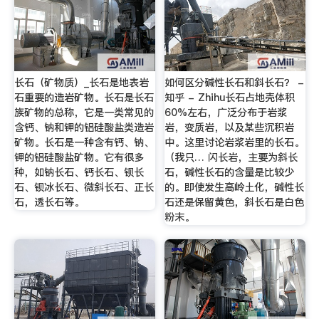
长石（矿物质）_长石是地表岩
如何区分碱性长石和斜长石？ -
石重要的造岩矿物。长石是长石
知乎 - Zhihu长石占地壳体积
族矿物的总称，它是一类常见的
60%左右，广泛分布于岩浆
含钙、钠和钾的铝硅酸盐类造岩
岩，变质岩，以及某些沉积岩
矿物。长石是一种含有钙、钠、
中。这里讨论岩浆岩里的长石。
钾的铝硅酸盐矿物。它有很多
（我只… 闪长岩，主要为斜长
种，如钠长石、钙长石、钡长
石，碱性长石的含量是比较少
石、钡冰长石、微斜长石、正长
的。即使发生高岭土化，碱性长
石，透长石等。
石还是保留黄色，斜长石是白色
粉末。