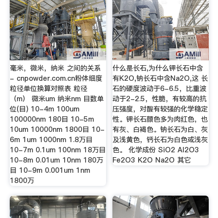
毫米，微米，纳米 之间的关系
什么是长石,为什么钾长石中含
- cnpowder.com.cn粉体细度
有K2O,钠长石中含Na2O,这 长
粒径单位换算对照表 粒径
石的硬度波动于6-6.5，比重波
（m） 微米um 纳米nm 目数单
动于2-2.5，性脆，有较高的抗
位(目) 10-4m 100um
压强度，对酸有较强的化学稳定
100000nm 180目 10-5m
性。钾长石颜色多为肉红色，也
10um 10000nm 1800目 10-
有灰、白褐色。钠长石为白、灰
6m 1um 1000nm 1.8万目
及浅黄色，钙长石为白色或浅灰
10-7m 0.1um 100nm 18万目
色。 化学成份 SiO2 Al2O3
10-8m 0.01um 10nm 180万
Fe2O3 K2O Na2O 其它
目 10-9m 0.001um 1nm
1800万