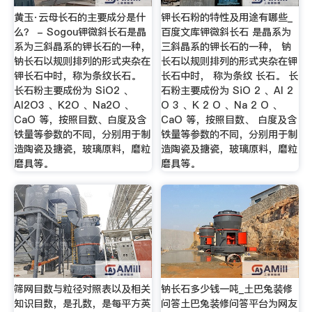
黄玉·云母长石的主要成分是什
钾长石粉的特性及用途有哪些_
么？ - Sogou钾微斜长石是晶
百度文库钾微斜长石 是晶系为
系为三斜晶系的钾长石的一种，
三斜晶系的钾长石的一种， 钠
钠长石以规则排列的形式夹杂在
长石以规则排列的形式夹杂在钾
钾长石中时，称为条纹长石。
长石中时， 称为条纹 长石。 长
长石粉主要成份为 SiO2 、
石粉主要成份为 SiO 2 、Al 2
Al2O3 、K2O 、Na2O 、
O 3 、K 2 O 、Na 2 O 、
CaO 等，按照目数、白度及含
CaO 等，按照目数、 白度及含
铁量等参数的不同，分别用于制
铁量等参数的不同，分别用于制
造陶瓷及搪瓷，玻璃原料，磨粒
造陶瓷及搪瓷，玻璃原料，磨粒
磨具等。
磨具等。
筛网目数与粒径对照表以及相关
钠长石多少钱一吨_土巴兔装修
知识目数，是孔数，是每平方英
问答土巴兔装修问答平台为网友