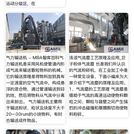
运动分级区，在
气力输送机 - MBA智库百科气
浅谈气流磨工艺原理及应用_巨
力输送机是采用风机使管道内形
子粉体气流磨 也是我们所认识
成气流来输送散粒物料的机械。
的气流粉碎机，在工业加工中是
它的输送原理是将物料加到具有
一种常见设备，下面小编来为大
一定速度的空气气流中，构成悬
家介绍下气流磨的原理及应用。
浮的混合物，通过管道输送到目
1、气流磨的工艺原理 气流磨是
的地，然后将物料从气流中分离
借助于气流的高速运动使物料颗
出来卸出。 气力输送机主要用
粒之间、颗粒与器壁之间产生强
于输送粉状、粒状及块度不大干
烈的冲击碰撞和摩擦剪切而使物
20—30rum的小块物料，有时
料粉碎。
也输送成件物品。