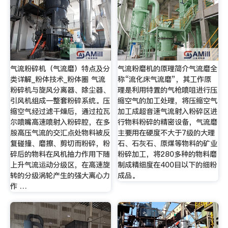
气流粉碎机（气流磨）特点及分
气流粉磨机的原理简介气流磨全
类详解_粉体技术_粉体圈 气流
称“流化床气流磨”，其工作原
粉碎机与旋风分离器、除尘器、
理是利用特置的气枪喷咀进行压
引风机组成一整套粉碎系统。压
缩空气的加工处理，将压缩空气
缩空气经过滤干燥后，通过拉瓦
加工成超音速气流射入粉碎区进
尔喷嘴高速喷射入粉碎腔，在多
行物料粉碎的精密设备，气流磨
股高压气流的交汇点处物料被反
主要用在硬度不大于7级的大理
复碰撞、磨擦、剪切而粉碎，粉
石、石灰石、原煤等物料的矿业
碎后的物料在风机抽力作用下随
粉碎加工，将280多种的物料磨
上升气流运动分级区，在高速旋
制成精细度在400目以下的细粉
转的分级涡轮产生的强大离心力
成品。
作 …