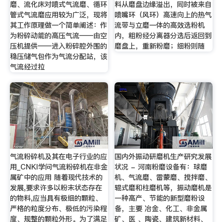
磨、流化床对喷式气流磨、循环
料从磨盘边缘溢出，同时被来自
管式气流磨应用较为广泛，现将
喷嘴环（风环）高速向上的热气
其工作原理做一个简单阐述：作
流带与立磨一体的高效选粉机
为粉碎动能的高压气流——由空
内，粗粉经分离器分选后返回到
压机提供——进入粉碎腔外围的
磨盘上，重新粉磨；细粉则随
稳压储气包作为气流分配站，该
气流经过拉
气流粉碎机及其在电子行业的应
国内外振动研磨机生产研究发展
用_CNKI学问气流粉碎机在非金
状况 - 河南粉磨设备有：球磨
属矿中的应用 随着现代技术的
机、气流磨、雷蒙磨、搅拌磨、
发展,要求许多以粉末状态存在
辊式磨和柱磨机等，振动磨机是
的物料,应当具有极细的颗粒、
一种高产、节能的新型磨粉设
严格的粒度分布、极低的污染程
备，主要 冶金、化工、非金属
度、规整的颗粒外形。为了满足
矿、医 、陶瓷、建筑新材料、