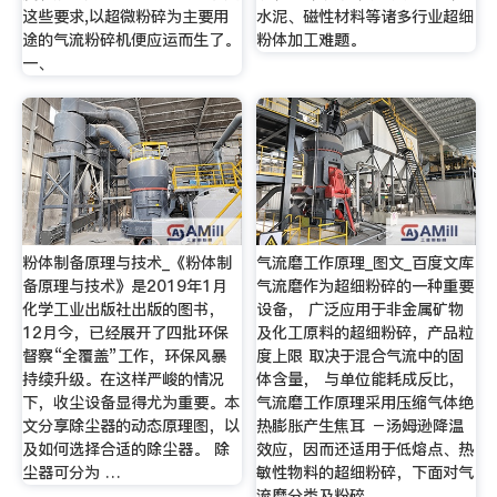
这些要求,以超微粉碎为主要用
水泥、磁性材料等诸多行业超细
途的气流粉碎机便应运而生了。
粉体加工难题。
一、
粉体制备原理与技术_《粉体制
气流磨工作原理_图文_百度文库
备原理与技术》是2019年1月
气流磨作为超细粉碎的一种重要
化学工业出版社出版的图书，
设备， 广泛应用于非金属矿物
12月今，已经展开了四批环保
及化工原料的超细粉碎，产品粒
督察“全覆盖”工作，环保风暴
度上限 取决于混合气流中的固
持续升级。在这样严峻的情况
体含量， 与单位能耗成反比，
下，收尘设备显得尤为重要。本
气流磨工作原理采用压缩气体绝
文分享除尘器的动态原理图，以
热膨胀产生焦耳 －汤姆逊降温
及如何选择合适的除尘器。 除
效应，因而还适用于低熔点、热
尘器可分为 …
敏性物料的超细粉碎，下面对气
流磨分类及粉碎