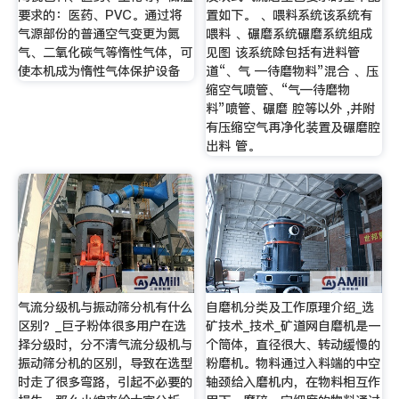
要求的：医药、PVC。通过将
置如下。 、喂料系统该系统有
气源部份的普通空气变更为氮
喂料 、碾磨系统碾磨系统组成
气、二氧化碳气等惰性气体，可
见图 该系统除包括有进料管
使本机成为惰性气体保护设备
道“、气 —待磨物料”混合 、压
缩空气喷管、“气—待磨物
料”喷管、碾磨 腔等以外 ,并附
有压缩空气再净化装置及碾磨腔
出料 管。
气流分级机与振动筛分机有什么
自磨机分类及工作原理介绍_选
区别？_巨子粉体很多用户在选
矿技术_技术_矿道网自磨机是一
择分级时，分不清气流分级机与
个筒体，直径很大、转动缓慢的
振动筛分机的区别，导致在选型
粉磨机。物料通过入料端的中空
时走了很多弯路，引起不必要的
轴颈给入磨机内，在物料相互作