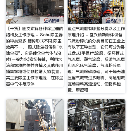
【干货】图文讲解各种除尘器的
盘点气流磨有哪些分类以及工作
结构及工作原理 - Sohu除尘器
原理介绍 - 宜兴精新粉体设备
的种类繁多,结构形式不同,除尘
气流粉碎机的分类目前在工业上
效果不一。 湿式除尘器俗称“水
有以下五种类型，它们可分为卧
除尘器”，它是使含尘气体与液
式盘式(平板)气流磨、循环管式
体(一般为水)密切接触，利用水
气流磨、靶气流磨、反喷气流磨
滴和颗粒的惯性碰撞及其他作用
和流化床气流磨。气流粉碎原
捕集颗粒或使颗粒增大的装置。
理：气流粉碎原理，可干燥无油
其主要除尘工作原理是：在除尘
压缩气流或过多喷嘴，高速射流
器中气体与液体
驱动物料高速运动，使物料碰
撞、摩擦和