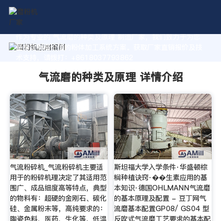
作为专业的 气流磨的种类及原理 制造厂家，我们致力于为您
量身定制高价值的粉体加工系统方案。获取厂家直销报价及技
术支持，请拨打：+8618037793862
气流磨的种类及原理 详情介绍
气流粉碎机_气流粉碎机主要适
斯坦福大学入学条件·华盛顿棕
用于的粉碎机理决定了其适用范
榈种植诀窍·��生素应用的基
围广、成品细度高等特点，典型
本知识·德国OHLMANN气流磨
的物料有：超硬的金刚石、碳化
的基本原理及配置 - 豆丁网气
硅、金属粉末等，高纯要求的：
流磨基本配置GP08/ GS04 型
陶瓷色料、医药、生化等，低温
反吹式气流磨工艺要求的基本配