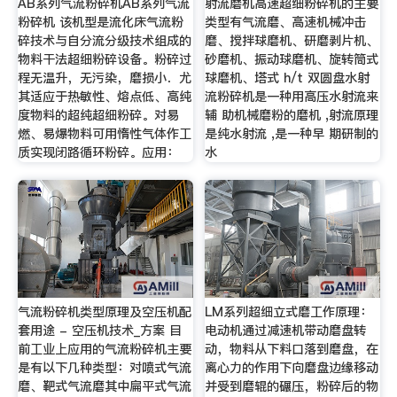
AB系列气流粉碎机AB系列气流
射流磨机高速超细粉碎机的主要
粉碎机 该机型是流化床气流粉
类型有气流磨、高速机械冲击
碎技术与自分流分级技术组成的
磨、搅拌球磨机、研磨剥片机、
物料干法超细粉碎设备。粉碎过
砂磨机、振动球磨机、旋转筒式
程无温升，无污染，磨损小．尤
球磨机、塔式 h/t 双圆盘水射
其适应于热敏性、熔点低、高纯
流粉碎机是一种用高压水射流来
度物料的超纯超细粉碎。对易
辅 助机械磨粉的磨机 ,射流原理
燃、易爆物料可用惰性气体作工
是纯水射流 ,是一种早 期研制的
质实现闭路循环粉碎。应用：
水
气流粉碎机类型原理及空压机配
LM系列超细立式磨工作原理：
套用途 - 空压机技术_方案 目
电动机通过减速机带动磨盘转
前工业上应用的气流粉碎机主要
动，物料从下料口落到磨盘，在
是有以下几种类型：对喷式气流
离心力的作用下向磨盘边缘移动
磨、靶式气流磨其中扁平式气流
并受到磨辊的碾压，粉碎后的物