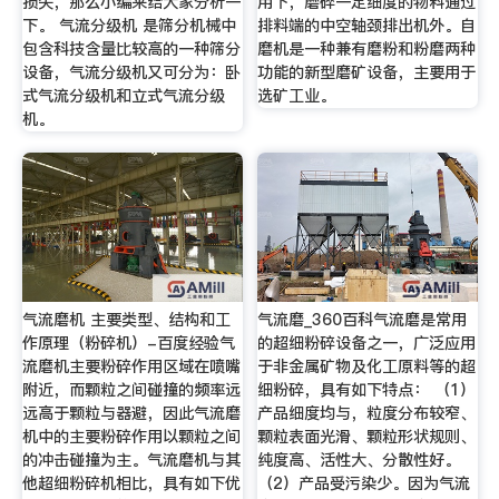
损失，那么小编来给大家分析一
用下，磨碎一定细度的物料通过
下。 气流分级机 是筛分机械中
排料端的中空轴颈排出机外。自
包含科技含量比较高的一种筛分
磨机是一种兼有磨粉和粉磨两种
设备，气流分级机又可分为：卧
功能的新型磨矿设备，主要用于
式气流分级机和立式气流分级
选矿工业。
机。
气流磨机 主要类型、结构和工
气流磨_360百科气流磨是常用
作原理（粉碎机）-百度经验气
的超细粉碎设备之一，广泛应用
流磨机主要粉碎作用区域在喷嘴
于非金属矿物及化工原料等的超
附近，而颗粒之间碰撞的频率远
细粉碎，具有如下特点： （1）
远高于颗粒与器避，因此气流磨
产品细度均与，粒度分布较窄、
机中的主要粉碎作用以颗粒之间
颗粒表面光滑、颗粒形状规则、
的冲击碰撞为主。气流磨机与其
纯度高、活性大、分散性好。
他超细粉碎机相比，具有如下优
（2）产品受污染少。因为气流