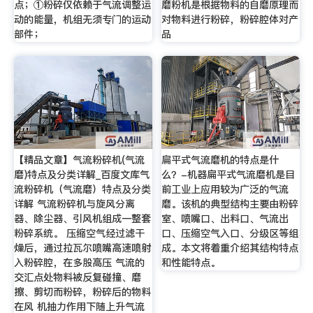
点；①粉碎仅依赖于气流调整运
磨粉机是根据物料的自磨原理而
动的能量，机组无须专门的运动
对物料进行粉碎，粉碎腔体对产
部件；
品
【精品文章】气流粉碎机(气流
扁平式气流磨机的特点是什
磨)特点及分类详解_百度文库气
么？-机器扁平式气流磨机是目
流粉碎机（气流磨）特点及分类
前工业上应用较为广泛的气流
详解 气流粉碎机与旋风分离
磨。该机的典型结构主要由粉碎
器、除尘器、引风机组成一整套
室、喷嘴口、出料口、气流出
粉碎系统。 压缩空气经过滤干
口、压缩空气入口、分级区等组
燥后，通过拉瓦尔喷嘴高速喷射
成。本文将着重介绍其结构特点
入粉碎腔，在多股高压 气流的
和性能特点。
交汇点处物料被反复碰撞、磨
擦、剪切而粉碎，粉碎后的物料
在风 机抽力作用下随上升气流