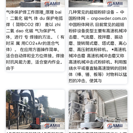
气体保护焊工作原理_原理 bai
几种常见的超细粉碎设备 - 中
：二氧化 碳气 体 du 保护电弧
国粉体网 - cnpowder.com.cn
焊（ 简称CO2 焊） 是以 zhi
中国粉体网讯 目前常见的超细
二氧 dao 化碳 气为保护气
粉碎设备类型主要有高速机械冲
体，进行 专 焊接的方法。（ 有
击磨、气流磨、搅拌磨、振动
时采 属 用CO2+Ar的混合气
磨、旋转筒式磨、塔式磨、离心
体）。 在应用方面操作简单，
磨、高压射流粉碎机。 ￭高速机
适合自动焊和全方位焊接。焊接
械冲击磨 高速机械冲击磨又称
时抗风能力差，适合室内作业。
高速机械冲击式粉碎机。利用围
由于
绕水平或垂直轴高速旋转的回转
体（棒、锤、板等）对物料以猛
烈的冲击，使其与