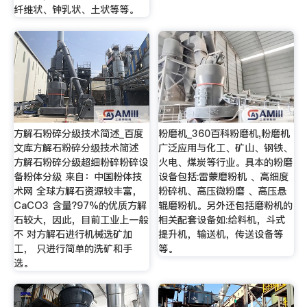
纤维状、钟乳状、土状等等。
方解石粉碎分级技术简述_百度
粉磨机_360百科粉磨机,粉磨机
文库方解石粉碎分级技术简述
广泛应用与化工、矿山、钢铁、
方解石粉碎分级超细粉碎粉碎设
火电、煤炭等行业。具本的粉磨
备粉体分级 来自：中国粉体技
设备包括:雷蒙磨粉机 、高细度
术网 全球方解石资源较丰富，
粉碎机、高压微粉磨 、高压悬
CaCO3 含量?97%的优质方解
辊磨粉机。另外还包括磨粉机的
石较大，因此，目前工业上一般
相关配套设备如:给料机，斗式
不 对方解石进行机械选矿加
提升机，输送机，传送设备等
工， 只进行简单的洗矿和手
等。
选。