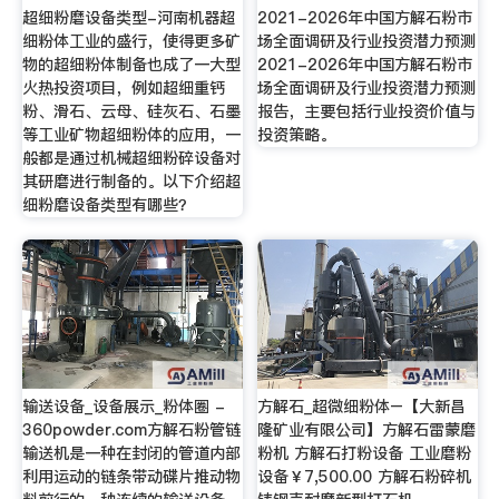
超细粉磨设备类型-河南机器超
2021-2026年中国方解石粉市
细粉体工业的盛行，使得更多矿
场全面调研及行业投资潜力预测
物的超细粉体制备也成了一大型
2021-2026年中国方解石粉市
火热投资项目，例如超细重钙
场全面调研及行业投资潜力预测
粉、滑石、云母、硅灰石、石墨
报告，主要包括行业投资价值与
等工业矿物超细粉体的应用，一
投资策略。
般都是通过机械超细粉碎设备对
其研磨进行制备的。以下介绍超
细粉磨设备类型有哪些？
输送设备_设备展示_粉体圈 -
方解石_超微细粉体–【大新昌
360powder.com方解石粉管链
隆矿业有限公司】方解石雷蒙磨
输送机是一种在封闭的管道内部
粉机 方解石打粉设备 工业磨粉
利用运动的链条带动碟片推动物
设备￥7,500.00 方解石粉碎机