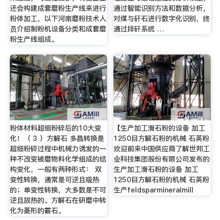
还会构建成套磨粉生产线来进行
通过智能识别方法和数据分析，
粉体加工，以下河南磨粉技术人
对煤与矸石进行数字化识别，终
员介绍制粉机设备分类和成套磨
通过排矸系统 …
粉生产线组成。
粉体材料超细粉碎后的10大变
【生产加工滑石粉的设备 加工
化！（ 3 ）方解石 多晶转换是
1250目方解石粉的机械 石英粉
超细粉碎过程中机械力诱发的一
欢迎前来中国供应商了解世邦工
种不改变被磨物料化学组成的结
业科技集团股份有限公司发布的
构变化，一般有两种形式： 双
生产加工滑石粉的设备 加工
变性转换，通常是可逆且吸热
1250目方解石粉的机械 石英粉
的；单变性转换，大多数是不可
生产feldsparmineralmill
逆且放热的。方解石在研磨中转
化为菱形的霰石。