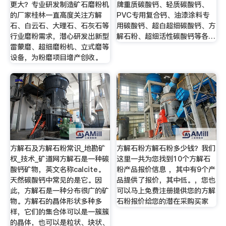
更大？专业研发制造矿石磨粉机
牌重质碳酸钙、轻质碳酸钙、
的厂家桂林一直高度关注方解
PVC专用复合钙、油漆涂料专
石、白云石、大理石、石灰石等
用碳酸钙、超白超细碳酸钙、方
行业磨粉需求，潜心研发出新型
解石粉、超细活性碳酸钙等各…
雷蒙磨、超细磨粉机、立式磨等
设备，为粉磨项目增产创收。
方解石及方解石粉常识_地勘矿
方解石粉方解石粉多少钱？我们
权_技术_矿道网方解石是一种碳
这里一共为您找到10个方解石
酸钙矿物，英文名称calcite。
粉产品报价信息 ，其中有9个产
天然碳酸钙中常见的是它。因
品提供了报价，其中低。，您也
此，方解石是一种分布很广的矿
可以马上免费注册提供您的方解
物。方解石的晶体形状多种多
石粉报价给您的潜在采购买家
样，它们的集合体可以是一簇簇
的晶体，也可以是粒状、块状、