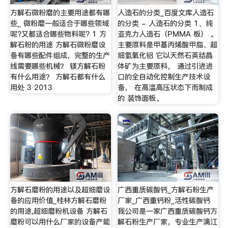
方解石微粉磨的主要用途都有哪
人造石的分类_百度文库人造石
些_ 微粉磨一般适合于哪些领域
的分类 - 人造石的分类 1、纯
呢?又都适合哪些物料呢? 1 方
亚克力人造石（PMMA 板） 。
解石粉的用途 方解石微粉磨设
主要原料是甲基丙烯酸甲脂、超
备有哪些配件组成，完整的生产
细氢氧化铝 它以天然石英结晶
线需要哪些机械？ 镁方解石粉
体矿为主要原料， 通过引进进
有什么用途？ 方解石都有什么
口的全自动化控制生产技术设
用处 3 2013
备， 在高温高压状态下而制成
的 装饰面板。
方解石磨粉的用途以及超细磨设
广西重质碳酸钙_方解石粉生产
备的应用价值_桂林方解石磨粉
厂家_广西重钙粉_活性碳酸钙
的用途,超细磨粉机设备 方解石
我公司是一家广西重质碳酸钙方
磨粉可以用什么厂家的设备产能
解石粉生产厂家，专业生产漓江