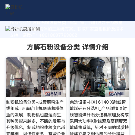
作为专业的 方解石粉设备分类 制造厂家，我们致力于为您量
身定制高价值的粉体加工系统方案。获取厂家直销报价及技术
支持，请拨打：+8618037793862
方解石粉设备分类 详情介绍
制粉机设备分类-成套磨粉生产
色选设备-HX16140 X射线智
线组成-河南矿山机器随着粉体
能煤矸石分选机_产品详情 X射
业的发展，制粉机也应运而生，
线智能煤矸石分选机原理及构成
其种类越来越多，不断的发展与
采用大功率X射线源及高精度双
升级优化，制成的粉体粒度也越
能成像系统，针对不同的煤质特
来越细，可选性更多，有些企业
征建立与之相适应的分析模型，