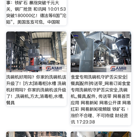
事：铁矿石 暴涨突破千元大
关，钢厂抢货 和讯网 10:01:53
突破180000亿！德法等6国“沦
陷”，美国岌岌可危，中国呢
洗碗机好用吗？你家的洗碗机该
食堂专用洗碗机守护舌尖安全|
升级了！|方太|消毒柜|水槽 洗碗
餐具|配件|传送带_网易订阅食堂
机好用吗？你家的洗碗机该升级
专用洗碗机守护舌尖安全,洗碗
了！,洗碗机,方太,消毒柜,水槽,
机,,餐具,配件, 传送带 网易首页
餐具
应用 网易新闻 网易公开课 网易
红彩 网易新闻视频版 铁矿石 ：
涨价不合理、不可持续 财经资
讯 17:23:38