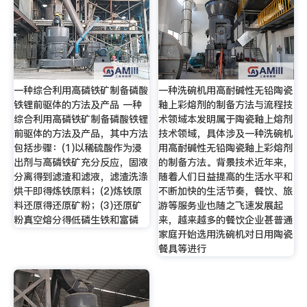
一种综合利用高磷铁矿制备磷酸
一种洗碗机用高耐碱性无铅陶瓷
铁锂前驱体的方法及产品 一种
釉上彩熔剂的制备方法与流程技
综合利用高磷铁矿制备磷酸铁锂
术领域本发明属于陶瓷釉上熔剂
前驱体的方法及产品，其中方法
技术领域，具体涉及一种洗碗机
包括步骤：(1)以稀硫酸作为浸
用高耐碱性无铅陶瓷釉上彩熔剂
出剂与高磷铁矿充分反应，固液
的制备方法。背景技术近年来，
分离得到滤渣和滤液，滤渣洗涤
随着人们日益提高的生活水平和
烘干即得炼铁原料；(2)炼铁原
不断加快的生活节奏，餐饮、旅
料还原得还原矿粉；(3)还原矿
游等服务业也随之飞速发展起
粉真空熔分得低磷生铁和富磷
来，越来越多的餐饮企业甚普通
家庭开始选用洗碗机对日用陶瓷
餐具等进行