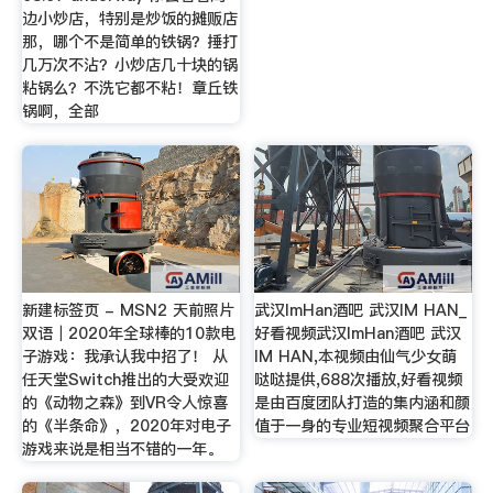
边小炒店，特别是炒饭的摊贩店
那，哪个不是简单的铁锅？捶打
几万次不沾？小炒店几十块的锅
粘锅么？不洗它都不粘！章丘铁
锅啊，全部
新建标签页 - MSN2 天前照片
武汉ImHan酒吧 武汉IM HAN_
双语｜2020年全球棒的10款电
好看视频武汉ImHan酒吧 武汉
子游戏：我承认我中招了！ 从
IM HAN,本视频由仙气少女萌
任天堂Switch推出的大受欢迎
哒哒提供,688次播放,好看视频
的《动物之森》到VR令人惊喜
是由百度团队打造的集内涵和颜
的《半条命》，2020年对电子
值于一身的专业短视频聚合平台
游戏来说是相当不错的一年。