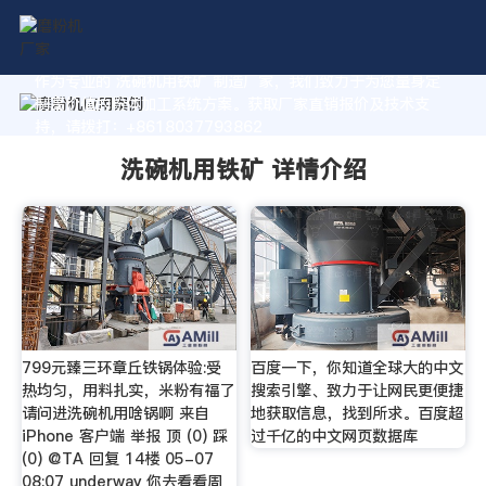
作为专业的 洗碗机用铁矿 制造厂家，我们致力于为您量身定
制高价值的粉体加工系统方案。获取厂家直销报价及技术支
持，请拨打：+8618037793862
洗碗机用铁矿 详情介绍
799元臻三环章丘铁锅体验:受
百度一下，你知道全球大的中文
热均匀，用料扎实，米粉有福了
搜索引擎、致力于让网民更便捷
请问进洗碗机用啥锅啊 来自
地获取信息，找到所求。百度超
iPhone 客户端 举报 顶 (0) 踩
过千亿的中文网页数据库
(0) @TA 回复 14楼 05-07
08:07 underway 你去看看周