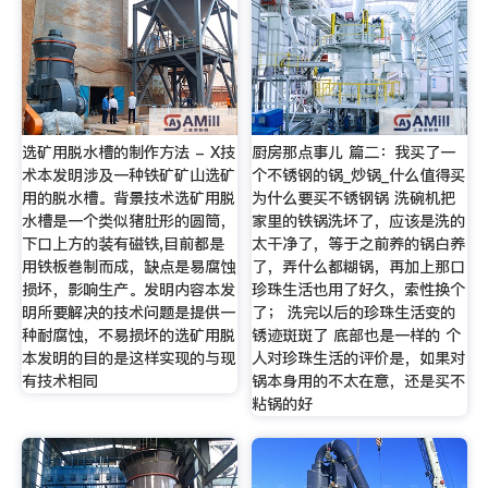
选矿用脱水槽的制作方法 - X技
厨房那点事儿 篇二：我买了一
术本发明涉及一种铁矿矿山选矿
个不锈钢的锅_炒锅_什么值得买
用的脱水槽。背景技术选矿用脱
为什么要买不锈钢锅 洗碗机把
水槽是一个类似猪肚形的圆筒，
家里的铁锅洗坏了，应该是洗的
下口上方的装有磁铁,目前都是
太干净了，等于之前养的锅白养
用铁板巻制而成，缺点是易腐蚀
了，弄什么都糊锅，再加上那口
损坏，影响生产。发明内容本发
珍珠生活也用了好久，索性换个
明所要解决的技术问题是提供一
了； 洗完以后的珍珠生活变的
种耐腐蚀，不易损坏的选矿用脱
锈迹斑斑了 底部也是一样的 个
本发明的目的是这样实现的与现
人对珍珠生活的评价是，如果对
有技术相同
锅本身用的不太在意，还是买不
粘锅的好