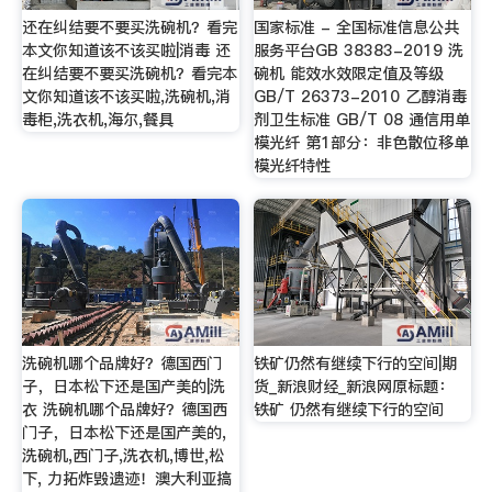
还在纠结要不要买洗碗机？看完
国家标准 - 全国标准信息公共
本文你知道该不该买啦|消毒 还
服务平台GB 38383-2019 洗
在纠结要不要买洗碗机？看完本
碗机 能效水效限定值及等级
文你知道该不该买啦,洗碗机,消
GB/T 26373-2010 乙醇消毒
毒柜,洗衣机,海尔,餐具
剂卫生标准 GB/T 08 通信用单
模光纤 第1部分：非色散位移单
模光纤特性
洗碗机哪个品牌好？德国西门
铁矿仍然有继续下行的空间|期
子，日本松下还是国产美的|洗
货_新浪财经_新浪网原标题：
衣 洗碗机哪个品牌好？德国西
铁矿 仍然有继续下行的空间
门子，日本松下还是国产美的,
洗碗机,西门子,洗衣机,博世,松
下, 力拓炸毁遗迹！澳大利亚搞