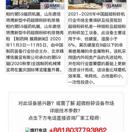
相约第59届药机展，山东鼎信
2021-2026年中国超细粉碎机
将携新型中药超微粉碎机惊艳
行业市场全景调研及投资规划
相约第59届药机展，山东鼎信
超细粉碎机是一种细粉及超细粉
将携新型中药超微粉碎机惊艳亮
的粉碎加工设备，此设备主要适
相 【制药网 展商新闻】2020
用于中、低硬度，湿度小于
年11月3日—11月5日，由中国
6%，莫氏硬度在9级以下的非
制药装备行业协会主办、北京精
易燃易爆的非金属物料。该机采
博信展览有限公司承办的第59
用国内外同类产品的先进结构，
届(2020秋季)全国制药机械博
并在同行业雷蒙磨的基础上更新
览将在重庆国际博览隆重开幕。
改进设计而成，该设备比球磨机
效率高、电耗低、占地面积小，
一次性投资小。
对此设备感兴趣？或需了解 超微粉碎设备市场
详细技术参数？
点击下方电话直接咨询厂家工程师：
+8618037793862