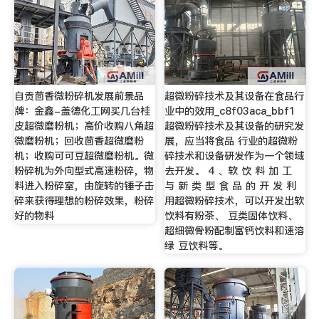
自贡茴香微粉碎机发展前景品
超微粉碎技术及其设备在食品行
牌：金鑫-盖德化工网买几台桂
业中的效用_c8f03aca_bbf1
皮超微磨粉机；高价收购八角超
超微粉碎技术及其设备的研究发
微磨粉机；回收茴香超微磨粉
展，应当将食品 行业的超微粉
机；收购可可豆超微磨粉机。微
碎技术和设备研发作为一个领域
粉碎机为外向型式高速粉碎，物
去开发。 4 、软 饮 料 加 工
料进入粉碎室，由旋转的锤子击
与 新 类 型 食 品 的 开 发 利
碎来获得理想的粉碎效果，粉碎
用超微粉碎技术，可以开发出软
好的物料
饮料有粉茶、 豆类固体饮料、
超细微骨粉配制富钙饮料和速溶
绿 豆饮料等。