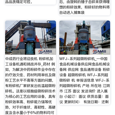
品品质稳定可控。
后，由旋转的锤子击碎来获得理
想的粉碎效果，粉碎好的物料将
自动进入捕集袋
中成药行业将迎良机 粉碎机加
WFJ-系列超微粉碎机_—中国
工设备机遇和挑战并存_药材 例
食品机械设备供应网食品机械设
如，为解决中药粉碎作业中存在
备网 供应网 食品通用设备 粉碎
的疗效欠佳、药材利用率低及微
设备 超微粉碎机 WFJ-系列超
粉工艺水平不高等方面的问题，
微粉碎 机 举报该信息 WFJ-系
有粉碎机厂家研发出低温超微粉
列超微粉碎机 产地 所在地 江阴
碎机。这是以细胞级微粉碎技术
市 江苏 面议 发送询价 进入展
为核心的工艺应用的设备，具有
台 小起订：面议 供货总量：面
粉碎效率高、粉碎能力强等优
议 更新时间： 有效日期：还剩
势，对于纤维状、高韧性、高硬
度及含水量小于6%的物料均可