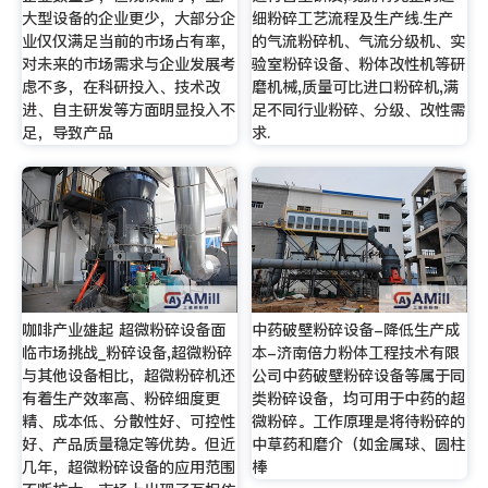
大型设备的企业更少，大部分企
细粉碎工艺流程及生产线.生产
业仅仅满足当前的市场占有率，
的气流粉碎机、气流分级机、实
对未来的市场需求与企业发展考
验室粉碎设备、粉体改性机等研
虑不多，在科研投入、技术改
磨机械,质量可比进口粉碎机,满
进、自主研发等方面明显投入不
足不同行业粉碎、分级、改性需
足，导致产品
求.
咖啡产业雄起 超微粉碎设备面
中药破壁粉碎设备-降低生产成
临市场挑战_粉碎设备,超微粉碎
本-济南倍力粉体工程技术有限
与其他设备相比，超微粉碎机还
公司中药破壁粉碎设备等属于同
有着生产效率高、粉碎细度更
类粉碎设备，均可用于中药的超
精、成本低、分散性好、可控性
微粉碎。工作原理是将待粉碎的
好、产品质量稳定等优势。但近
中草药和磨介（如金属球、圆柱
几年，超微粉碎设备的应用范围
棒