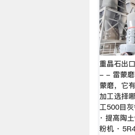
重晶石出口
- - 雷
蒙磨，它有
加工选择哪
工500目
· 提高陶
粉机 · 5