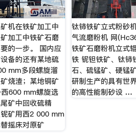
选矿机在铁矿加工中
钛铈铁矿立式粉砂
铁矿加工中铁矿石磨
气流磨粉机 网(Hc3
要的一步。 国内应
铁矿石磨粉机立式
矿设备的还有某地硫
铁 铌钽铁矿、钛铈
00 mm多段螺旋溜
石、硫锰矿、硬锰
铁矿烧渣；某地铜矿
研制生产的具有世
西600 mm螺旋选
的高性能制砂设 …
选尾矿中回收硫精
矿用西2 000 mm
代替摇床对原矿