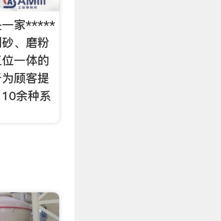
家*****
制砂、磨粉
三位一体的
于为顾客提
10余种系