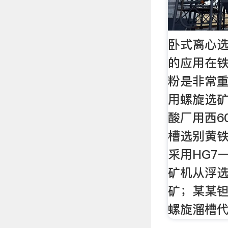
卧式离心
的应用在
粉是非常重
用螺旋选
酸厂用西6
槽选别黄
采用HG7一
矿机从浮
矿；某某钽铌
螺旋溜槽