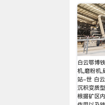
白云鄂博铁
机,磨粉机
站-世 白
沉积变质
根据矿区
作用以及