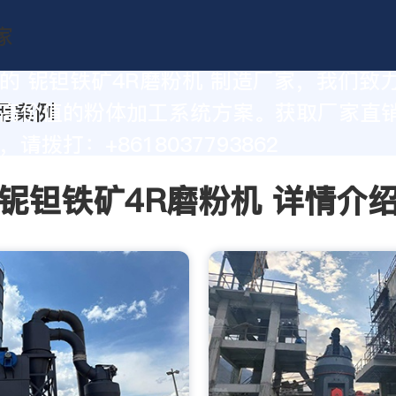
的 铌钽铁矿4R磨粉机 制造厂家，我们致
高价值的粉体加工系统方案。获取厂家直
请拨打：+8618037793862
铌钽铁矿4R磨粉机 详情介