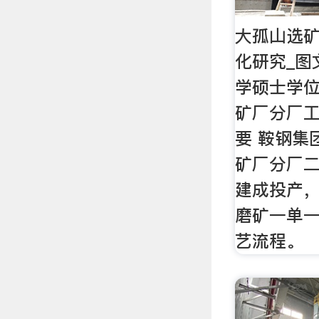
大孤山选
化研究_图
学硕士学位
矿厂分厂工
要 鞍钢集
矿厂分厂二
建成投产，
磨矿一单
艺流程。