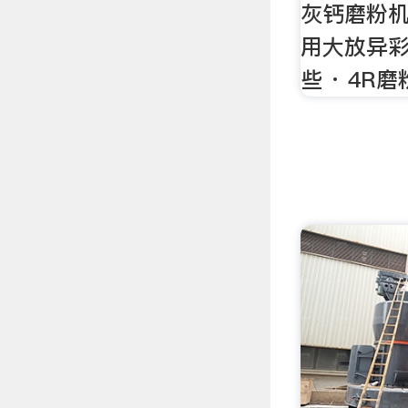
灰钙磨粉
用大放异彩
些 · 4R