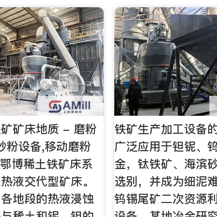
矿矿床地质 - 磨粉
铁矿生产加工设备的
,砂粉设备,移动磨粉
广泛应用于钽铌、
云鄂博稀土铁矿床系
金，钛铁矿、海滨
型热液交代型矿床。
选别，并成为细泥
内各地段的热液浸蚀
钨锡尾矿二次资源
铁与稀土和铌、钽的
设备。某地冶金研究