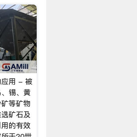
应用 - 被
钨、锡、黄
砂矿等矿物
难选矿石及
利用的有效
所于20世