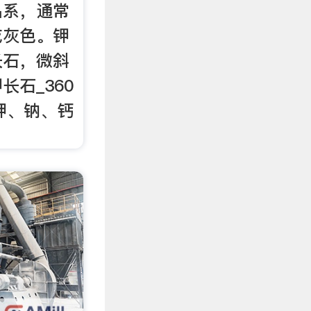
晶系，通常
或灰色。钾
长石，微斜
长石_360
钾、钠、钙