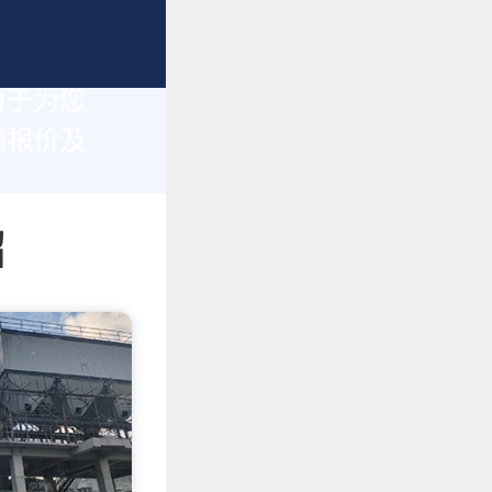
力于为您
销报价及
绍