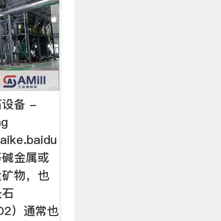
设备 -
ng
ike.baidu
等碱金属或
盐矿物，也
长石
SiO2）通常也