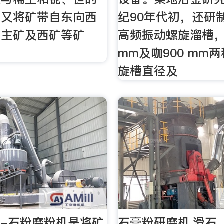
，又将矿带自东向西
纪90年代初，还研
、主矿及西矿等矿
高频振动螺旋溜槽，
mm及咖900 mm
旋槽直径及
-石粉磨粉机是将矿
石膏粉研磨机,滑石