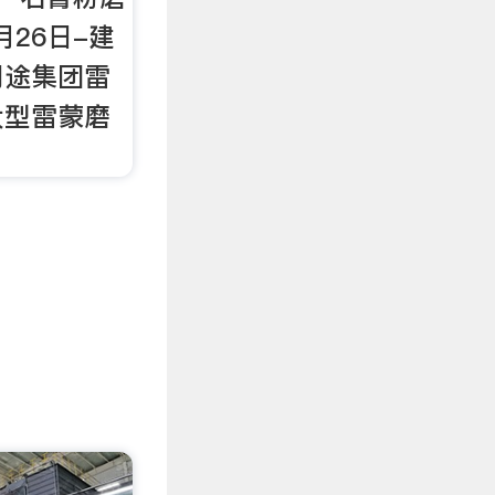
月26日-建
用途集团雷
大型雷蒙磨