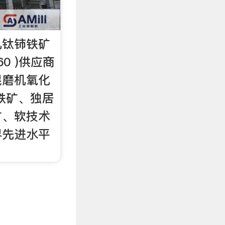
机钛铈铁矿
60 )供应商
辊磨机氧化
铁矿、独居
矿、软技术
界先进水平