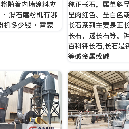
机将随着内墙涂料应
称正长石，属单斜
 · 滑石磨粉机有哪
呈肉红色、呈白色
磨粉机多少钱 · 雷蒙
长石系列主要是正
长石，透长石等。钾
百科钾长石,长石是
等碱金属或碱