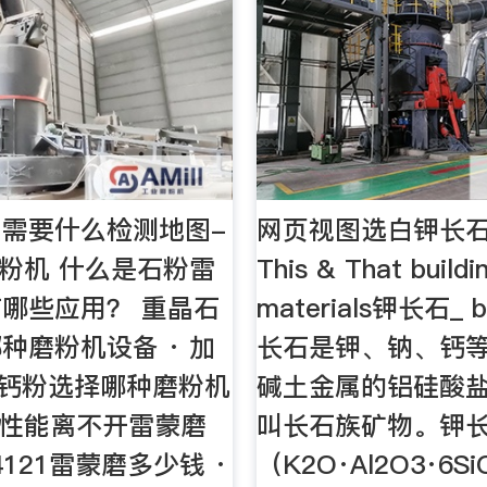
需要什么检测地图-
网页视图选白钾长石
蒙磨粉机 什么是石粉雷
This & That buildi
哪些应用？ 重晶石
materials钾长石_ ba
种磨粉机设备 · 加
长石是钾、钠、钙
灰钙粉选择哪种磨粉机
碱土金属的铝硅酸
土性能离不开雷蒙磨
叫长石族矿物。钾
R4121雷蒙磨多少钱 ·
（K2O·Al2O3·6