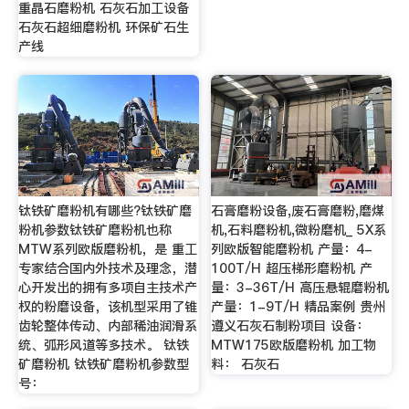
重晶石磨粉机 石灰石加工设备
石灰石超细磨粉机 环保矿石生
产线
钛铁矿磨粉机有哪些?钛铁矿磨
石膏磨粉设备,废石膏磨粉,磨煤
粉机参数钛铁矿磨粉机也称
机,石料磨粉机,微粉磨机_ 5X系
MTW系列欧版磨粉机，是 重工
列欧版智能磨粉机 产量：4-
专家结合国内外技术及理念，潜
100T/H 超压梯形磨粉机 产
心开发出的拥有多项自主技术产
量：3-36T/H 高压悬辊磨粉机
权的粉磨设备，该机型采用了锥
产量：1-9T/H 精品案例 贵州
齿轮整体传动、内部稀油润滑系
遵义石灰石制粉项目 设备：
统、弧形风道等多技术。 钛铁
MTW175欧版磨粉机 加工物
矿磨粉机 钛铁矿磨粉机参数型
料： 石灰石
号：