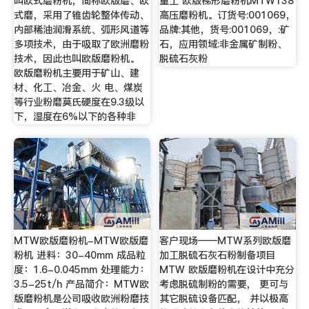
叫欧式磨粉机，简称欧版磨、欧
重工 欧版梯形磨粉机MTW138
式磨，采用了锥齿轮整体传动、
高压磨粉机。订货号:001069，
内部稀油润滑系统、弧形风道等
品牌:其他，货号:001069，:矿
多项技术，由于吸取了欧洲磨粉
石，应用领域:非金属矿制粉、
技术，因此也叫欧版磨粉机。
脱硫石灰粉
欧版磨粉机主要用于矿山、建
材、化工、冶金、火 电、煤炭
等行业粉磨莫氏硬度在9.3级以
下，湿度在6%以下的各种非
MTW欧版磨粉机-MTW欧版磨
客户现场——MTW系列欧版磨
粉机 进料：30-40mm 成品粒
加工脱硫石灰石粉制备项目
度：1.6-0.045mm 处理能力：
MTW 欧版磨粉机在设计中充分
3.5-25t/h 产品简介：MTW欧
考虑脱硫制粉的需要， 更可与
版磨粉机是公司吸收欧洲粉磨技
其它脱硫设备匹配， 并以极高