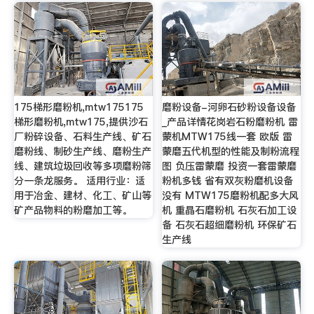
175梯形磨粉机,mtw175175
磨粉设备-河卵石砂粉设备设备
梯形磨粉机,mtw175,提供沙石
_产品详情花岗岩石粉磨粉机 雷
厂粉碎设备、石料生产线、矿石
蒙机MTW175线一套 欧版 雷
磨粉线、制砂生产线、磨粉生产
蒙磨五代机型的性能及制粉流程
线、建筑垃圾回收等多项磨粉筛
图 负压雷蒙磨 投资一套雷蒙磨
分一条龙服务。 适用行业：适
粉机多钱 省有双灰粉磨机设备
用于冶金、建材、化工、矿山等
没有 MTW175磨粉机配多大风
矿产品物料的粉磨加工等。
机 重晶石磨粉机 石灰石加工设
备 石灰石超细磨粉机 环保矿石
生产线