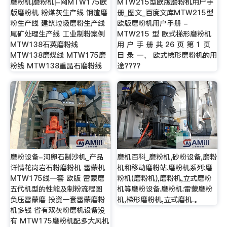
磨粉机|磨粉机|-网MTW175欧
MTW215型欧版磨粉机用户手
版磨粉机 粉煤灰生产线 钢渣磨
册_图文_百度文库MTW215型
粉生产线 建筑垃圾磨粉生产线
欧版磨粉机用户手册 -
尾矿处理生产线 工业制粉案例
MTW215 型 欧式梯形磨粉机
MTW138石英磨粉线
用 户 手 册 共 26 页 第 1 页
MTW138磨煤线 MTW175磨
目 录 一、 欧式梯形磨粉机的用
粉线 MTW138重晶石磨粉线
途????
磨粉设备-河卵石制沙机_产品
磨机百科_磨粉机,砂粉设备,磨粉
详情花岗岩石粉磨粉机 雷蒙机
机和移动磨粉站.磨粉机系列:磨
MTW175线一套 欧版 雷蒙磨
粉机(磨粉机),磨粉机,立式磨粉
五代机型的性能及制粉流程图
机等磨粉设备.磨粉机:雷蒙磨粉
负压雷蒙磨 投资一套雷蒙磨粉
机,梯形磨粉机,立式磨机.。
机多钱 省有双灰粉磨机设备没
有 MTW175磨粉机配多大风机