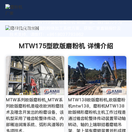
作为专业的 MTW175型欧版磨粉机 制造厂家，我们致力于为
您量身定制高价值的粉体加工系统方案。获取厂家直销报价及
技术支持，请拨打：+8618037793862
MTW175型欧版磨粉机 详情介绍
MTW系列欧版磨粉机_MTW系
MTW138欧版磨粉机,欧版磨粉
列欧版磨粉机是吸收欧洲粉磨技
机mtw138，磨粉机MTW138
术及理念开发出的粉磨设备，该
欧版梯形磨粉机主机工作过程是
机型采用了锥齿轮整体传动、内
通过锥齿轮整体传动装置带动轴
部稀油润滑系统、弧形风道等的
转动，轴的上端联结着磨辊吊
多项技术。
架，架上装有磨辊装置并形成摆