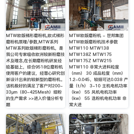
MTW欧版梯形磨粉机,欧式梯形
MTW欧版磨粉机 - 世邦集团
磨粉机原理/参数,MTW系列
MTW欧版磨粉机技术参数
MTW系列欧版梯形磨粉机，是
MTW110 MTW138
我公司专家吸收欧洲较新粉磨技
MTW138Z MTW175
术及理念,在长期磨粉机研发经
MTW175Z MTW215
验基础上，综合9518位磨粉机
MTW110 非常大进料粒度
使用客户的建议，经潜心研究创
（mm） 30 成品粒度（mm）
新设计出来的较新型的磨粉机。
1.2-0.045，较细可达0.038 产
该机极好的满足了客户对200-
量（t/h） 3-10 主机电机功率
33μm（80-425Mesh）细粉
（kw） 55 风机电机功率
的生产需求 >>进入价值分析专
（kw） 55 选粉机电机功率 非
题
常大进