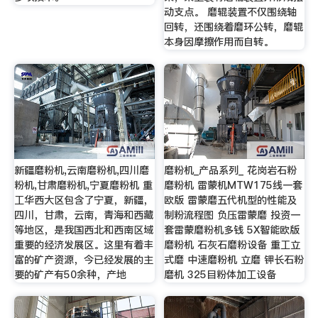
动支点。 磨辊装置不仅围绕轴
回转，还围绕着磨环公转，磨辊
本身因摩擦作用而自转。
新疆磨粉机,云南磨粉机,四川磨
磨粉机_产品系列_ 花岗岩石粉
粉机,甘肃磨粉机,宁夏磨粉机 重
磨粉机 雷蒙机MTW175线一套
工华西大区包含了宁夏，新疆，
欧版 雷蒙磨五代机型的性能及
四川，甘肃，云南，青海和西藏
制粉流程图 负压雷蒙磨 投资一
等地区，是我国西北和西南区域
套雷蒙磨粉机多钱 5X智能欧版
重要的经济发展区。这里有着丰
磨粉机 石灰石磨粉设备 重工立
富的矿产资源，今已经发展的主
式磨 中速磨粉机 立磨 钾长石粉
要的矿产有50余种，产地
磨机 325目粉体加工设备