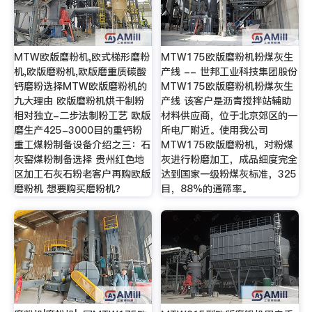
MTW欧版磨粉机,欧式梯形磨粉
MTW175欧版磨粉机粉煤灰生
机,欧版磨粉机,欧版磨重质碳酸
产线 -- 世邦工业科技集团股份
钙磨粉选择MTW欧版磨粉机的
MTW175欧版磨粉机粉煤灰生
九大理由 欧版磨粉机烘干制粉
产线 该客户是沥青搅拌站辅助
相对独立-二步法制粉工艺 欧版
材料供应商，位于北京郊区的一
磨生产425-3000目的重钙粉
所电厂附近。使用我公司
重工煤粉制备设备介绍之三：石
MTW175欧版磨粉机，对粉煤
灰窑煤粉制备选择 贵州红色地
灰进行粉磨加工，成品细度完全
区加工石灰石粉老客户再购欧版
达到国家一级粉煤灰标准，325
磨粉机 想要购买磨粉机？
目，88%的通筛率。