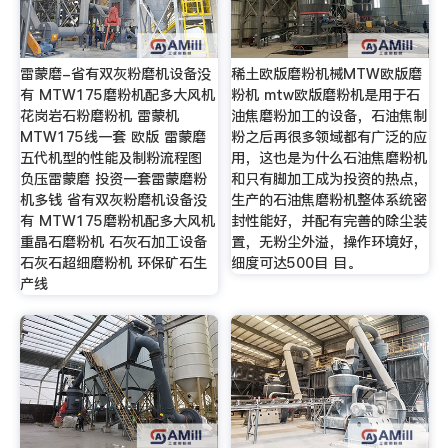
雷蒙磨-省有双灰粉磨机设备没
稀土欧版磨粉机械MTW欧版磨
有 MTW175磨粉机配多大风机
粉机 mtw欧版磨粉机是用于石
花岗岩石粉磨粉机 雷蒙机
油焦磨粉加工的设备，石油焦制
MTW175线一套 欧版 雷蒙磨
粉之后再很多领域都有广泛的应
五代机型的性能及制粉流程图
用，这也是为什么石油焦磨粉机
负压雷蒙磨 投资一套雷蒙磨粉
和只有脚加工成为投资的热点，
机多钱 省有双灰粉磨机设备没
生产的石油焦磨粉机整体系统密
有 MTW175磨粉机配多大风机
封性能好，并配有完善的除尘装
重晶石磨粉机 石灰石加工设备
置，无粉尘外溢，操作环境好，
石灰石超细磨粉机 环保矿石生
细度可达500目 目。
产线