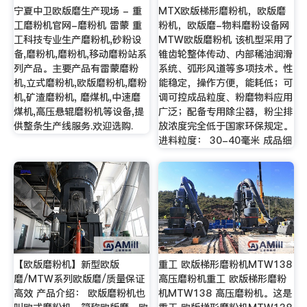
宁夏中卫欧版磨生产现场 - 重
MTX欧版梯形磨粉机，欧版磨
工磨粉机官网-磨粉机 雷蒙 重
粉机，欧版磨-物料磨粉设备网
工科技专业生产磨粉机,砂粉设
MTW欧版磨粉机 该机型采用了
备,磨粉机,磨粉机,移动磨粉站系
锥齿轮整体传动、内部稀油润滑
列产品。主要产品有雷蒙磨粉
系统、弧形风道等多项技术。性
机,立式磨粉机,欧版磨粉机,磨粉
能稳定，操作方便，能耗低；可
机,矿渣磨粉机, 磨煤机,中速磨
调可控成品粒度、粉磨物料应用
煤机,高压悬辊磨粉机等设备,提
广泛；配备专用除尘器，粉尘排
供整条生产线服务.欢迎选购.
放浓度完全低于国家环保规定。
进料粒度： 30-40毫米 成品细
【欧版磨粉机】新型欧版
重工 欧版梯形磨粉机MTW138
磨/MTW系列欧版磨/质量保证
高压磨粉机重工 欧版梯形磨粉
高效 产品介绍： 欧版磨粉机也
机MTW138 高压磨粉机。这是