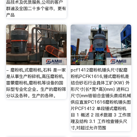
品技术及优质服务,公司的客户
群遍及全国二十多个省市，更有
产品
- 磨粉机,式磨粉机,石料 是一家
pcf1412磨粉机锤头尺寸配磨
是从事生产粉碎机,高压磨粉机,
粉机PCFK1616,锤式磨粉机是
雷蒙磨粉机,磨粉机等设备的国
结合砂石行业具体工矿(KW) 外
际型专业化企业。生产的磨粉筛
形尺寸(长*宽*高)(mm) 进料口
分以及各种。生产的各种。
尺寸(mm铬钼合金锤头鼎成机械
供应直发PC1616磨粉机锤头图
片PCF1412 单段锤式磨粉机
目 1 概述 2 技术数据 3 工作原
理及结构 3.1 工作检查锤头尺
寸,对超过允许范围