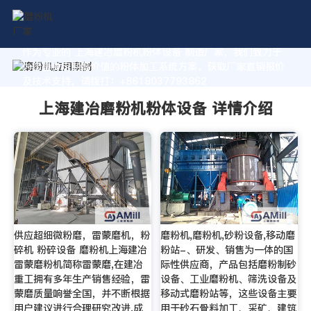
作为专业的 上海建冶磨粉机粉体设备 制造厂家，我们致力于
为您量身定制高价值的粉体加工系统方案。获取厂家直销报价
及技术支持，请拨打：+8618037793862
上海建冶磨粉机粉体设备 详情介绍
供应超细微粉磨，雷蒙磨机，粉
磨粉机,磨粉机,砂粉设备,移动磨
碎机 粉碎设备 磨粉机上海建冶
粉站-、研发、销售为一体的国
雷蒙磨粉机简称雷蒙磨,在建冶
际性供应商，产品包括磨粉制砂
重工拥有多年生产销售经验，雷
设备、工业磨粉机、筛洗设备及
蒙磨质量响誉全国，并不断根据
移动式磨粉站等，这些设备主要
用户建议进行合理研究改进,成
用于砂石骨料加工、采矿、建筑