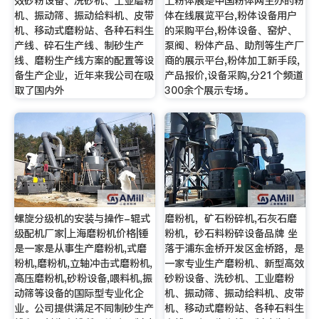
效砂粉设备、洗砂机、工业磨粉
上粉体展是中国粉体网主办的粉
机、振动筛、振动给料机、皮带
体在线展览平台,粉体设备用户
机、移动式磨粉站、各种石料生
的采购平台,粉体设备、窑炉、
产线、碎石生产线、制砂生产
泵阀、粉体产品、助剂等生产厂
线、磨粉生产线方案的配置等设
商的展示平台,粉体加工新手段,
备生产企业，近年来我公司在吸
产品报价,设备采购,分21个频道
取了国内外
300余个展示专场。
螺旋分级机的安装与操作-辊式
磨粉机，矿石粉碎机,石灰石磨
级配机厂家|上海磨粉机价格|锤
粉机，砂石料粉碎设备品牌 坐
是一家是从事生产磨粉机,式磨
落于浦东金桥开发区金桥路，是
粉机,磨粉机,立轴冲击式磨粉机,
一家专业生产磨粉机、新型高效
高压磨粉机,砂粉设备,喂料机,振
砂粉设备、洗砂机、工业磨粉
动筛等设备的国际型专业化企
机、振动筛、振动给料机、皮带
业。公司提供满足不同制砂生产
机、移动式磨粉站、各种石料生