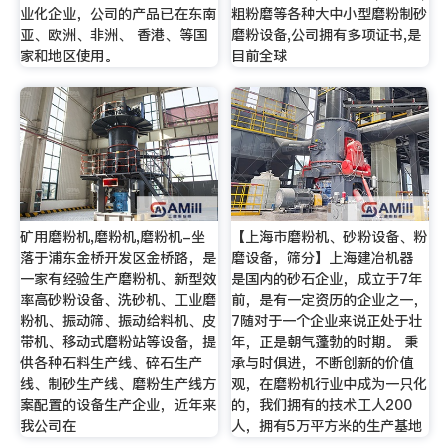
业化企业，公司的产品已在东南
粗粉磨等各种大中小型磨粉制砂
亚、欧洲、非洲、 香港、等国
磨粉设备,公司拥有多项证书,是
家和地区使用。
目前全球
矿用磨粉机,磨粉机,磨粉机-坐
【上海市磨粉机、砂粉设备、粉
落于浦东金桥开发区金桥路，是
磨设备，筛分】上海建冶机器
一家有经验生产磨粉机、新型效
是国内的砂石企业，成立于7年
率高砂粉设备、洗砂机、工业磨
前，是有一定资历的企业之一，
粉机、振动筛、振动给料机、皮
7随对于一个企业来说正处于壮
带机、移动式磨粉站等设备，提
年，正是朝气蓬勃的时期。 秉
供各种石料生产线、碎石生产
承与时俱进，不断创新的价值
线、制砂生产线、磨粉生产线方
观，在磨粉机行业中成为一只化
案配置的设备生产企业，近年来
的，我们拥有的技术工人200
我公司在
人，拥有5万平方米的生产基地