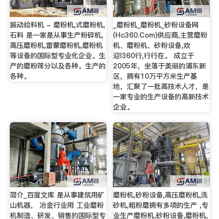
振动给料机 - 磨粉机,式磨粉机,
_磨粉机_磨粉机_砂粉设备网
石料 是一家是从事生产粉碎机,
(Hc360.Com)供应商,主营磨粉
高压磨粉机,雷蒙磨粉机,磨粉机
机、磨粉机、砂粉设备,欢
等设备的国际型专业化企业。生
迎!360行,行行在。 成立于
产的磨粉筛分以及各种。生产的
2005年，坐落于美丽的浦东新
各种。
区，拥有10万平方米生产基
地，汇聚了一批高技术人才，是
一家专业的生产设备的高新技术
企业。
简介_百度文库 是从事建筑用矿
磨粉机,砂粉设备,高压磨粉机,洗
山机器， 冶金行业用 工业磨粉
砂机,粗粉磨拥有多项的生产 ,专
机制造、研发、销售的国际型专
业生产磨粉机,砂粉设备,磨粉机,