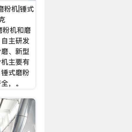
磨粉机|锤式
克
产磨粉机和磨
，自主研发
粉磨、新型
粉机主要有
、锤式磨粉
齐全，。