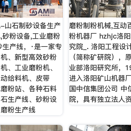
-山石制砂设备生产
磨粉制粉机械,互动
,砂粉设备,工业磨粉
粉机器厂 hzhjc
砂生产线，·是一家专
究院_. 洛阳工程设
粉机、新型高效砂粉
（简称矿研院），
砂机、工业磨粉机、
业部洛阳研究所，1
振动给料机、皮带
进入洛阳矿山机器
式磨粉站、各种石料
国中信集团公司 中
碎石生产线、砂粉设
院，具有独立法人
、磨粉生产线