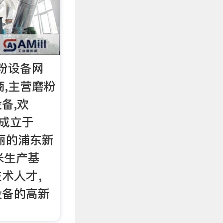
砂粉设备网
应商,主营磨粉
备,欢
 成立于
美丽的浦东新
米生产基
技术人才，
设备的高新