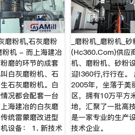
灰磨粉机,石灰磨粉
_磨粉机_磨粉机_
磨粉机 - 而上海建冶
(Hc360.Com)供
石粉磨的环节的成套
机、磨粉机、砂粉设
也叫白灰磨粉机、石
迎!360行,行行在。
、生石灰磨粉机。白
2005年，坐落于
般情况都会配套一台
区，拥有10万平方
。上海建冶的白灰磨
地，汇聚了一批高
于传统雷蒙磨改进型
是一家专业的生产
机设备： 1. 新技术
技术企业。