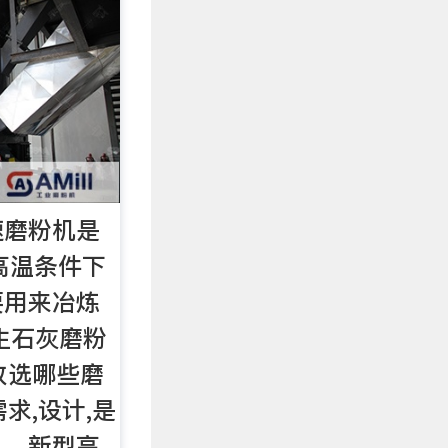
速磨粉机是
的高温条件下
要用来冶炼
生石灰磨粉
改选哪些磨
需求,设计,是
机、新型高