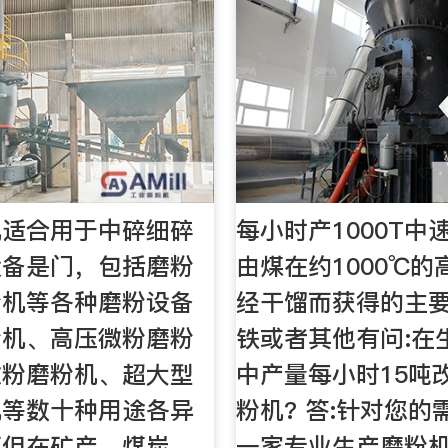
机适合用于中碎细碎
每小时产1000T中
设备是门，包括磨粉
由煤在约1000℃
粉机等各种磨粉设备
经干馏而获得的主
粉机、高压微粉磨粉
铁或者其他有问:在
微粉磨粉机、超大型
中产量每小时15吨
机等数十种用途各异
粉机? 答:针对您的
不但在矿产、煤炭、
一家专业生产磨粉