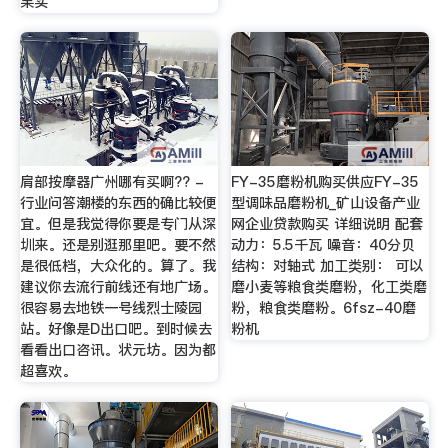
果实
肩部按摩器广州哪有买啊?? -
FY-35磨粉机购买供应FY-35
行业问答潮楼的东西的确比较便
型调味品磨粉机_矿山设备产业
宜。但是我觉得你要是专门从深
网企业贷款购买 详细说明 配套
圳来。还是别逛那里吧。要不然
动力：5.5千瓦 噪音：40分贝
是很低档，大众化的。算了。我
结构：对轴式 加工类别： 可以
建议你去流行前线还有地广场。
磨小麦等粮食类磨粉，化工类磨
很容易去地铁一号线烈士陵园
粉，粮食类磨粉。6fsz-40磨
站。好像是D出口吧。到时候去
粉机
看看出口咨讯。状元坊。因为都
超喜欢。