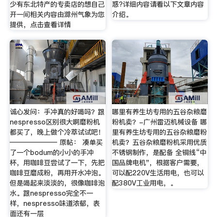
少有东北特产的专卖店的想自己
惑?详细内容请看以下文章内容
开一间相关内容由滁州气象为您
介绍。
提供，点击查看详情
诚心发问：手冲真的好喝吗？跟
哪里有养生坊专用的五谷杂粮磨
nespresso区别很大啊磨粉机
粉机卖？-广州雷迈机械设备 哪
都买了，晚上做个冷萃试试吧！
里有养生坊专用的五谷杂粮磨粉
——————— 原帖： 凑单买
机卖？五谷杂粮磨粉机采用优质
了一个bodum的小小的手冲
不锈钢制作，是配备 全铜线“中
杯，用咖啡豆尝试了一下，先把
国品牌电机"，根据客户需要，
咖啡豆磨成粉，再用开水冲泡。
可以配220V生活用电，也可以
但是喝起来淡淡的，很像咖啡泡
配380V工业用电，。
水。跟nespresso完全不一
样，nespresso味道浓郁，表
面还有一层