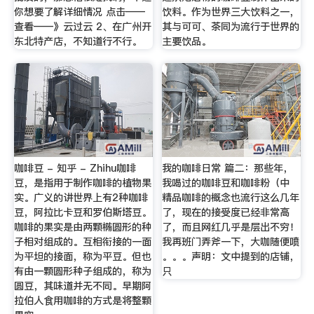
你想要了解详细情况 点击——
饮料。作为世界三大饮料之一，
查看——》云过云 2、在广州开
其与可可、茶同为流行于世界的
东北特产店，不知道行不行。
主要饮品。
咖啡豆 - 知乎 - Zhihu咖啡
我的咖啡日常 篇二：那些年，
豆，是指用于制作咖啡的植物果
我喝过的咖啡豆和咖啡粉（中
实。广义的讲世界上有2种咖啡
精品咖啡的概念也流行这么几年
豆，阿拉比卡豆和罗伯斯塔豆。
了，现在的接受度已经非常高
咖啡的果实是由两颗椭圆形的种
了，而且网红几乎是层出不穷！
子相对组成的。互相衔接的一面
我再班门弄斧一下，大咖随便喷
为平坦的接面，称为平豆。但也
。。。声明：文中提到的店铺，
有由一颗圆形种子组成的，称为
只
圆豆，其味道并无不同。早期阿
拉伯人食用咖啡的方式是将整颗