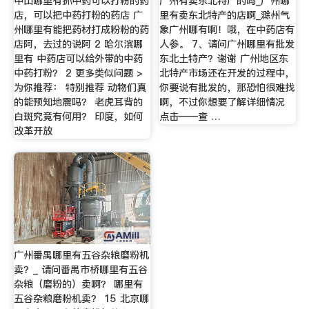
中山哪里有抓中药可以打粉的药
广州有卖东北特产的吗_广州哪
店，可以把中药打粉的药店 广
里有卖东北特产的店啊_滁州气
州哪里有能把药材打成粉粉的药
象广州哪有啊！哦，在中药店有
店阿，去过的说阿 2 哈尔滨哪
人参。 7、请问广州哪里有批发
里有 中药店可以给外带的中药
东北土特产？谢谢 广州地区东
中药打粉？ 2 更多类似问题 >
北特产市场还在开发的过程中，
为你推荐： 特别推荐 动物们真
你要说有批发的，那恐怕很难找
的能预知地震吗？ 老虎耳背的
啊，不过你想要了解详细情况
白斑究竟有何用？ 印度，如何
点击——查 …
改革开放
广州番禺哪里有五谷杂粮磨粉机
卖？_ 请问番禺市桥哪里有五谷
杂粮（磨粉的）卖啊？ 哪里有
五谷杂粮磨粉机卖？ 15 北京哪