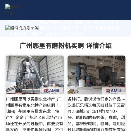
作为专业的 广州哪里有磨粉机买啊 制造厂家，我们致力于为
您量身定制高价值的粉体加工系统方案。获取厂家直销报价及
技术支持，请拨打：+8618037793862
广州哪里有磨粉机买啊 详情介绍
广州哪里可以买到东北特产_广
各种打。后说说他们家的产品 -
州哪里有卖东北特产的店啊 1、
吃喝玩乐精选每天咖啡位于云霄
请问广州哪里有批发东北土特
县万星城市广场1楼1层107
产？ 谢谢 广州地区东北特产市
号。他们家的有奶茶，咖啡，甜
场还在开发的过程中，你要说有
品，都很好吃哟。咖啡，是用经
批发的，那恐怕很难找啊，不过
过烘焙磨粉的咖啡豆制作出来的