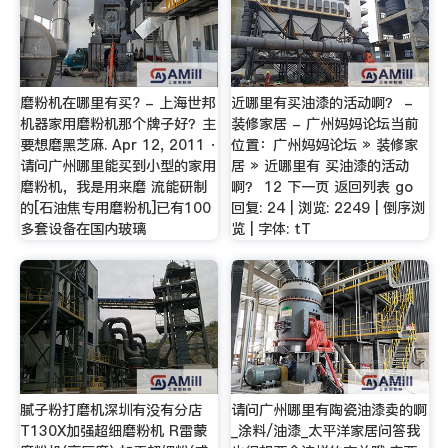
磨粉机在哪里有买? - 上海世邦
近哪里有买油漆的活动啊？ -
机器家用磨粉机那个牌子好？主
装修家居 - 广州妈妈论坛当前
要想磨黑芝麻. Apr 12, 2011 ·
位置：广州妈妈论坛 » 装修家
请问广州哪里能买到小型的家用
居 » 近哪里有 买油漆的活动
磨粉机，我是用来磨 流能研制
啊？ 12 下一页 返回列表 go
的[石油焦专用磨粉机]已有100
回复: 24 | 浏览: 2249 | 倒序浏
多套设备在国内玻璃
览 | 字体: tT
腻子粉打磨机深圳有没有分店
请问广州哪里有陶瓷油漆卖的啊
T130X加强超细磨粉机 R雷蒙
_涂料/油漆_太平洋家居问答我