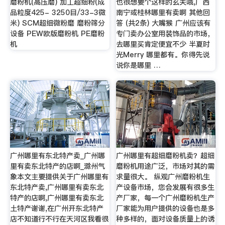
磨粉机(高压磨) 加工超细粉(成
也很想要个这样的玄关哦,广西
品粒度425- 3250目/33-3微
南宁或桂林哪里有卖啊 其他回
米) SCM超细微粉磨 磨粉筛分
答 (共2条) 大嘴猴 广州应该有
设备 PEW欧版磨粉机 PE磨粉
专门卖办公室用装饰品的市场，
机
去哪里买肯定便宜不少 半夏时
光Merry 哪里都有。你得先说
说你是哪里 …
广州哪里有东北特产卖_广州哪
广州哪里有超细磨粉机卖？超细
里有卖东北特产的店啊_滁州气
磨粉机用途广泛，市场对其的需
象本文主要提供关于广州哪里有
求量很大。 纵观广州磨粉机生
东北特产卖,广州哪里有卖东北
产设备市场，您会发展有很多生
特产的店啊,广州哪里有卖东北
产厂家，每一个广州磨粉机生产
土特产谢谢,在广州开东北特产
厂家能为用户提供的设备也是多
店不知道行不行在天河区我看很
种多样的，面对设备质量上的诱