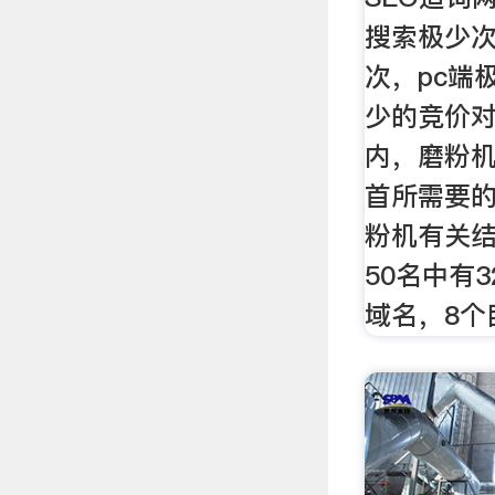
搜索极少
次，pc端
少的竞价
内，磨粉
首所需要
粉机有关结果
50名中有
域名，8个