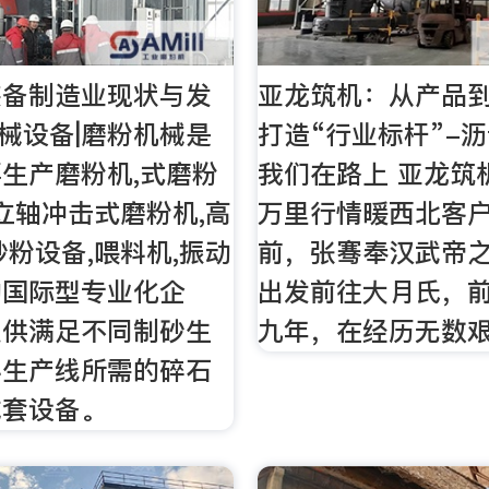
装备制造业现状与发
亚龙筑机：从产品到
机械设备|磨粉机械是
打造“行业标杆”-
生产磨粉机,式磨粉
我们在路上 亚龙筑
,立轴冲击式磨粉机,高
万里行情暖西北客户 
砂粉设备,喂料机,振动
前，张骞奉汉武帝
的国际型专业化企
出发前往大月氏，
提供满足不同制砂生
九年，在经历无数
料生产线所需的碎石
成套设备。