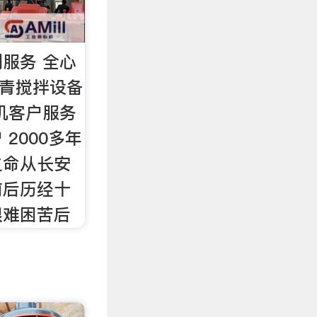
服务 全心
沥青搅拌设备
机客户服务
2000多年
之命从长安
前后历经十
艰难困苦后