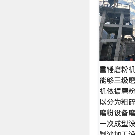
重锤磨粉
能够三级
机依据磨
以分为粗
磨粉设备
一次成型
制沙加工