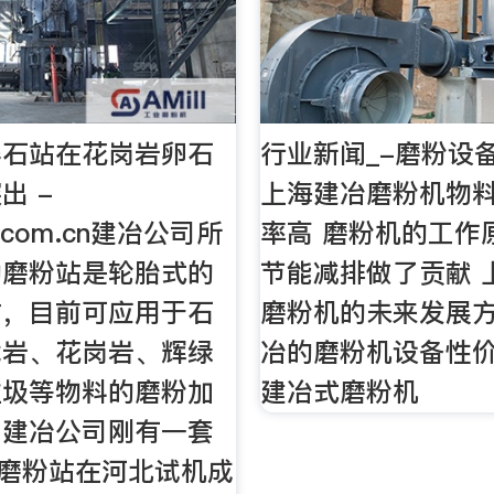
碎石站在花岗岩卵石
行业新闻_-磨粉设
出 -
上海建冶磨粉机物
r.com.cn建冶公司所
率高 磨粉机的工作
动磨粉站是轮胎式的
节能减排做了贡献 
站，目前可应用于石
磨粉机的未来发展方
武岩、花岗岩、辉绿
冶的磨粉机设备性价
垃圾等物料的磨粉加
建冶式磨粉机
，建冶公司刚有一套
动磨粉站在河北试机成