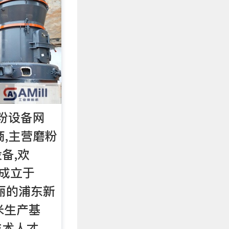
砂粉设备网
应商,主营磨粉
备,欢
 成立于
美丽的浦东新
米生产基
技术人才，