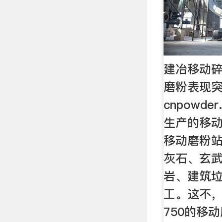
建冶移动
磨粉表现突
cnpowde
生产的移
移动磨粉
灰石、玄
岩、建筑
工。这不
750的移