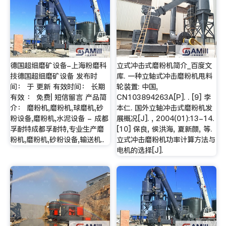
德国超细磨矿设备-上海粉磨科
立式冲击式磨粉机简介_百度文
技德国超细磨矿设备 发布时
库. 一种立轴式冲击磨粉机甩料
间： 于 更新 有效时间： 长期
轮装置: 中国,
有效 ： 免费| 短信留言 产品简
CN103894263A[P]. . [9] 李
介： 磨粉机,磨粉机,球磨机,砂
本仁. 国外立轴冲击式磨粉机发
粉设备,磨粉机,水泥设备 - 成都
展概况[J]. , 2004(01):13-14.
孚耐特成都孚耐特,专业生产磨
[10] 保良, 侯洪海, 夏新颜, 等.
粉机,磨粉机,砂粉设备,输送机..
立式冲击磨粉机功率计算方法与
电机的选择[J].