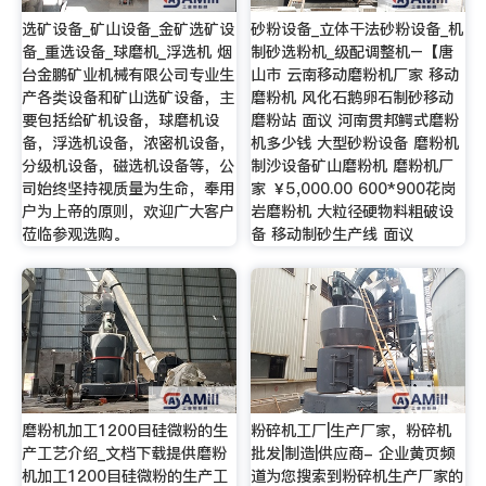
选矿设备_矿山设备_金矿选矿设
砂粉设备_立体干法砂粉设备_机
备_重选设备_球磨机_浮选机 烟
制砂选粉机_级配调整机–【唐
台金鹏矿业机械有限公司专业生
山市 云南移动磨粉机厂家 移动
产各类设备和矿山选矿设备，主
磨粉机 风化石鹅卵石制砂移动
要包括给矿机设备，球磨机设
磨粉站 面议 河南贯邦鳄式磨粉
备，浮选机设备，浓密机设备，
机多少钱 大型砂粉设备 磨粉机
分级机设备，磁选机设备等，公
制沙设备矿山磨粉机 磨粉机厂
司始终坚持视质量为生命，奉用
家 ￥5,000.00 600*900花岗
户为上帝的原则，欢迎广大客户
岩磨粉机 大粒径硬物料粗破设
莅临参观选购。
备 移动制砂生产线 面议
磨粉机加工1200目硅微粉的生
粉碎机工厂|生产厂家，粉碎机
产工艺介绍_文档下载提供磨粉
批发|制造|供应商- 企业黄页频
机加工1200目硅微粉的生产工
道为您搜索到粉碎机生产厂家的