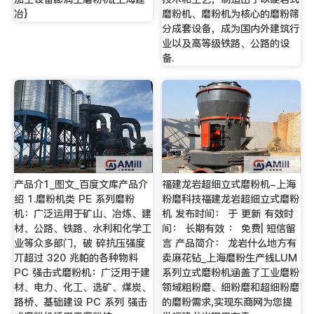
冶}
磨粉机、磨粉机为核心的磨粉筛
分成套设备，成为国内外建筑行
业以及高等级铁路、公路的设
备.
产品介1_图文_百度文库产品介
福建龙岩超细立式磨粉机-上海
绍 1.磨粉机类 PE 系列磨粉
粉磨科技福建龙岩超细立式磨粉
机：广泛运用于矿山、冶炼、建
机 发布时间： 于 更新 有效时
材、公路、铁路、水利和化学工
间： 长期有效 ： 免费| 短信留
业等众多部门，破 碎抗压强度
言 产品简介： 龙岩什么地方有
丌超过 320 兆帕的各种物料
卖麻花钻_上海磨粉生产线LUM
PC 强击式磨粉机：广泛用于建
系列立式磨粉机涵盖了工业磨粉
材、电力、化工、选矿、煤炭、
领域粗粉磨、细粉磨和超细粉磨
路桥、基础建设 PC 系列 强击
的磨粉需求,实现东商网为您提