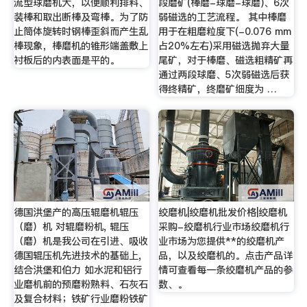
流型球磨机大，以便顺利排料、
段磨矿(棒磨-球磨-球磨)、6次
装棒和取出断棒及弯棒。为了防
弱磁选的工艺流程。 其中棒磨
止筒体旋转时钢棒歪斜而产生乱
用于在粗磨粒度下(-0.076 mm
棒现象，棒磨机的锥形端盖敷上
占20%左右)采用磁选抛弃大量
衬板后的内表面是平的。
尾矿，对于棒磨、磁选粗精矿再
通过两段球磨、5次弱磁选后获
得终精矿，终磨矿细度为 …
德国洪堡产的高压辊磨机辊压
绞磨机|绞磨机批发价格|绞磨机
（磨）机 对辊磨粉机, 辊压
采购-绞磨机行业市场绞磨机行
（磨）机是我公司在引进、吸收
业市场为您提供**的绞磨机产
德国辊压机先进技术的基础上,
品，以及绞磨机的。点击产品详
结合洪堡和伯力 如水泥和铝行
情可查看每一条绞磨机产品的参
业磨机前的预磨粉熟料、石灰石
数、。
及复合材料；铁矿行业磨粉铁矿