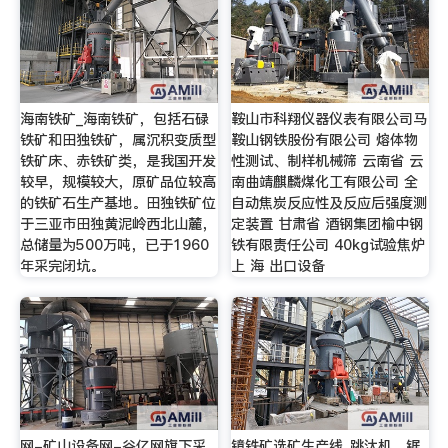
海南铁矿_海南铁矿，包括石碌
鞍山市科翔仪器仪表有限公司马
铁矿和田独铁矿，属沉积变质型
鞍山钢铁股份有限公司 熔体物
铁矿床、赤铁矿类，是我国开发
性测试、制样机械筛 云南省 云
较早，规模较大，原矿品位较高
南曲靖麒麟煤化工有限公司 全
的铁矿石生产基地。田独铁矿位
自动焦炭反应性及反应后强度测
于三亚市田独黄泥岭西北山麓，
定装置 甘肃省 酒钢集团榆中钢
总储量为500万吨，已于1960
铁有限责任公司 40kg试验焦炉
年采完闭坑。
上 海 出口设备
网-矿山设备网-谷亿网旗下采
镜铁矿选矿生产线_跳汰机，锯