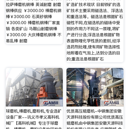
拉萨棒磨机钢棒 英诚耐磨 耐磨
矿选矿技术现状 目前铁矿的选
钢棒供应 ￥3000.00 棒磨机钢
矿技术主要采用磁选法、浮选法
棒￥3000.00 石英砂钢棒
和重选法等。磁选法是根据矿石
￥3000.00 棒磨机钢棒厂家直
磁性不同,在磁选机的磁场中受
销 各类矿山 马鞍山耐磨钢棒
到的作用力不同这一原理,将矿
￥3000.00 大庆棒磨机钢棒 不
产进行分选;浮选法是根据矿物
易乱棒 耐磨
表面物理化学性质的差别,经浮
选药剂处理,使有用矿物选择性
地附着在气泡上,达到分选的目
的;重选法是根据矿石
球磨机,棒磨机,磨粉机,专业选矿
优质高压辊磨机-中钢集团安徽
设备厂家--巩义市孝义高科机
天源科技股份有限公司优质高压
械厂【高科机械】专注于球磨
辊磨机由中钢集团安徽天源科技