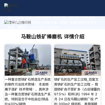
作为专业的 马鞍山铁矿棒磨机 制造厂家，我们致力于为您量
身定制高价值的粉体加工系统方案。获取厂家直销报价及技术
支持，请拨打：+8618037793862
马鞍山铁矿棒磨机 详情介绍
一种复合贫铁矿石预选生产系统
铁矿石的生产加工过程_百度文
的制作方法技术领域： 本发明
库铁矿石的生产加工过程 - 我
属于选矿 技术领域：，具体涉
国铁矿由于贫矿多（占总储量的
及一种复合贫铁矿石预选生产系
97.5％）和伴(共) 1994 年 2
统，特别适合于中低品位(铁品
月 24 日在马鞍山钢铁厂投 产
位≤30％)磁铁
的 300m2 烧结机，是我国除