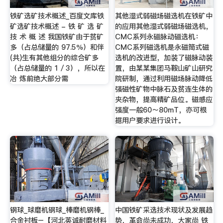
铁矿选矿技术概述_百度文库铁
其他湿式弱磁场磁选机在铁矿中
矿选矿技术概述 - 铁 矿 选 矿
的应用其他湿式弱磁场磁选机，
技 术 概 述 我国铁矿由于贫矿
CMC系列永磁脉动磁选机：
多（占总储量的 97.5％）和伴
CMC系列磁选机是永磁筒式磁
(共)生有其他组分的综合矿多
选机的改进型，加装了磁脉动装
（占总储量的 1／3），所以在
置，由某某集团马鞍山矿山研究
冶 炼前绝大部分需
院研制，通过利用磁场脉动降低
强磁性矿物中脉石及贫连生体的
夹杂物，提高精矿品位。磁感应
强度一般60～80mT，亦可根
据用户要求进行设计。
钢球_球磨机钢球_棒磨机钢棒_
中国铁矿采选技术现状及发展趋
合金衬板–【河北英诚耐磨材料
势，革命尚未成功，大家尚 铁