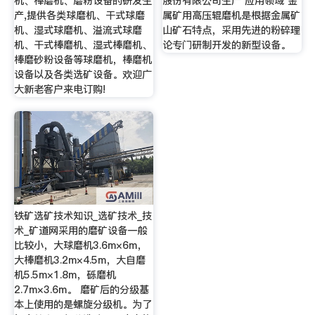
机、棒磨机、磨粉设备的研发生
股份有限公司生产 应用领域 金
产,提供各类球磨机、干式球磨
属矿用高压辊磨机是根据金属矿
机、湿式球磨机、溢流式球磨
山矿石特点，采用先进的粉碎理
机、干式棒磨机、湿式棒磨机、
论专门研制开发的新型设备。
棒磨砂粉设备等球磨机，棒磨机
设备以及各类选矿设备。欢迎广
大新老客户来电订购!
铁矿选矿技术知识_选矿技术_技
术_矿道网采用的磨矿设备一般
比较小，大球磨机3.6m×6m，
大棒磨机3.2m×4.5m，大自磨
机5.5m×1.8m，砾磨机
2.7m×3.6m。 磨矿后的分级基
本上使用的是螺旋分级机。为了