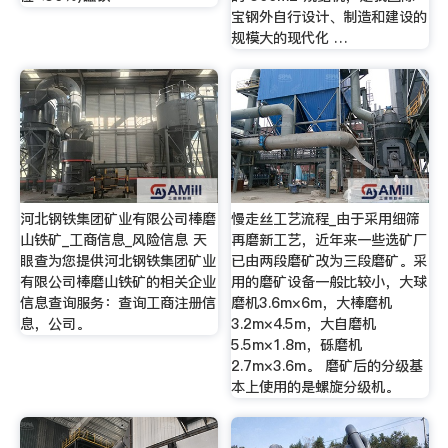
宝钢外自行设计、制造和建设的
规模大的现代化 …
河北钢铁集团矿业有限公司棒磨
慢走丝工艺流程_由于采用细筛
山铁矿_工商信息_风险信息 天
再磨新工艺，近年来一些选矿厂
眼查为您提供河北钢铁集团矿业
已由两段磨矿改为三段磨矿。采
有限公司棒磨山铁矿的相关企业
用的磨矿设备一般比较小，大球
信息查询服务：查询工商注册信
磨机3.6m×6m，大棒磨机
息，公司。
3.2m×4.5m，大自磨机
5.5m×1.8m，砾磨机
2.7m×3.6m。 磨矿后的分级基
本上使用的是螺旋分级机。