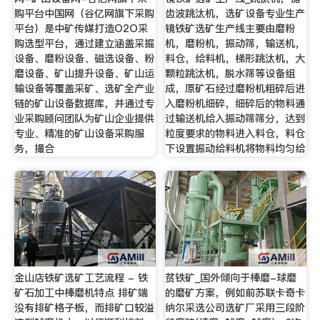
购平台中国网（谷亿网旗下采购
齿波跳汰机，选矿设备专业生产
平台）是中矿传媒打造O2O采
镜铁矿选矿生产线主要由磨粉
购选型平台，通过建立涵盖采掘
机，磨粉机，振动筛，输送机，
设备、磨粉设备、磁选设备、粉
料仓，给料机，梯形跳汰机，大
磨设备、矿山提升设备、矿山运
颗粒跳汰机，脱水筛等设备组
输设备等覆盖采矿、选矿全产业
成，原矿石经过磨粉机粗碎后进
链的矿山设备数据库，并通过专
入磨粉机细碎，细碎后的物料通
业采购顾问团队为矿山企业提供
过输送机给入振动筛筛分，达到
专业、精准的矿山设备采购服
粒度要求的物料进入料仓，料仓
务，撮合
下设置振动给料机将物料均匀给
金山店铁矿选矿工艺流程 - 铁
贫铁矿_国外倾向于棒磨-球磨
矿石加工中棒磨机特点 排矿端
的磨矿方案，例如前苏联卡奇卡
没有排矿格子板，而排矿口较溢
纳尔采选公司选矿厂采用三段阶