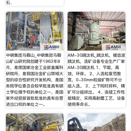
石、
中钢集团马鞍山_中钢集团马鞍
AM-30跳汰机_跳汰机，锯齿波
山矿山研究院创建于1963年8
跳汰机，选矿设备专业生产厂家
月，是原国家冶金工业部直属科
AM-30跳汰机 1、节能，高
研院所，是我国冶金矿山领域大
效，环保。 2、入选粒度范围
型的综合性研究开发机构，是国
宽，0-30mm粒级矿物可不分
务院学位委员会较早批准具有硕
级入选。 3、上下同时排料，精
士学位授予权的单位之一，是国
矿可分级排出。 4、连续工作性
家外经贸部首批批准的具有自营
能稳定，采用高耐磨工艺，设备
进出口权的单位之一。
使用寿命长。