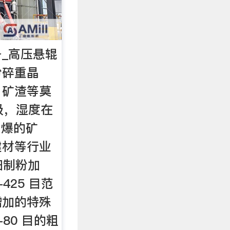
_高压悬辊
粉碎重晶
、矿渣等莫
 级，湿度在
易爆的矿
建材等行业
细制粉加
425 目范
增加的特殊
80 目的粗