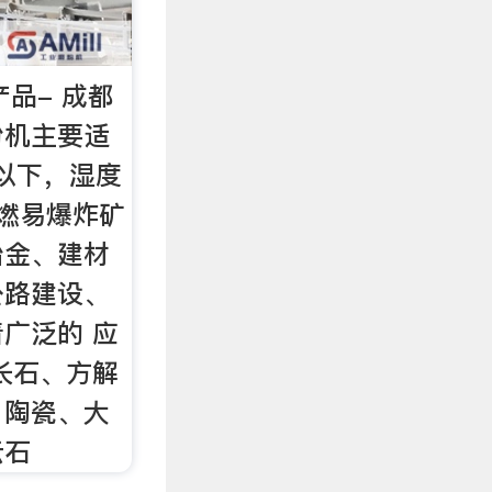
产品- 成都
粉机主要适
级以下，湿度
燃易爆炸矿
冶金、建材
公路建设、
广泛的 应
长石、方解
、陶瓷、大
云石