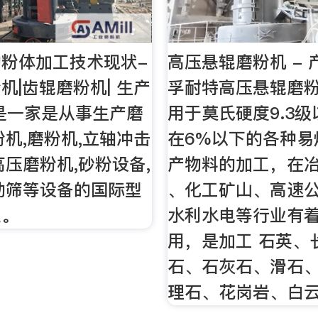
粉体加工技术现状-
高压悬辊磨粉机 - 
机|齿辊磨粉机| 生产
孚耐特高压悬辊磨
是一家是从事生产磨
用于莫氏硬度9.3
粉机,磨粉机,立轴冲击
在6%以下的各种易
高压磨粉机,砂粉设备,
产物料的加工，在
动筛等设备的国际型
、化工矿山、高速
业。
水利水电等行业有着
用，是加工 石英、
石、石灰石、滑石
理石、花岗岩、白