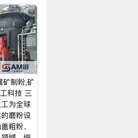
属矿制粉,矿
工科技 三
重工为全球
靠的磨粉设
涵盖粗粉、
工领域。细