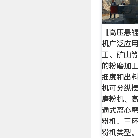
【高压悬辊
机广泛应
工、矿山
的粉磨加
细度和出
机可分纵
磨粉机、
通式离心
粉机、三
粉机类型