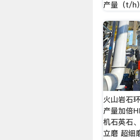
产量（t/h
火山岩石
产量加倍H
机石英石
立磨 超细