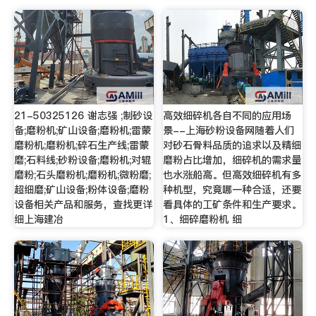
21-50325126 谢志强 ;制砂设
高效细碎机各自不同的应用场
备;磨粉机;矿山设备;磨粉机;雷蒙
景--上海砂粉设备网随着人们
磨粉机;磨粉机;碎石生产线;雷蒙
对砂石骨料品质的追求以及精细
磨;石料线;砂粉设备;磨粉机;对辊
磨粉占比增加，细碎机的需求量
磨粉;石头磨粉机;磨粉机;微粉磨;
也水涨船高。但高效细碎机有多
超细磨;矿山设备;粉体设备;磨粉
种机型，究竟哪一种合适，还要
设备相关产品和服务，查找更详
看具体的工矿条件和生产要求。
细上海建冶
1、细碎磨粉机 细