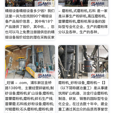
精细设备精细设备多少钱？我们
- 磨粉机,式磨粉机,石料 是一家
这里一共为您找到90个精细设
是从事生产粉碎机,高压磨粉机,
备产品报价信息 ，其中有18个
雷蒙磨粉机,磨粉机等设备的国
产品提供了报价，其中低。，您
际型专业化企业。生产的磨粉筛
也可以马上免费注册提供您的精
分以及各种。生产的各种。
细设备报价给您的潜在采购买家
_旺铺 - .com，浦东新区金桥
磨粉机_砂粉设备_磨粉机–【】
路1389号，主要经营碎破机;制
（以下简称建冶重工）是从事建
砂设备;磨粉机;矿山设备;磨粉机;
筑用矿山机器、冶金行业磨粉机
雷蒙磨粉机;磨粉机;碎石生产线;
制造、研发、销售的国际型专业
雷蒙磨;石料线;砂粉设备;磨粉机;
化企业。在过去数十年中，建业
对辊磨粉;石头磨粉机;磨粉机;微
重工通过其出众的品质而享誉世