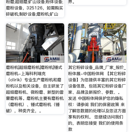
粉磨;超细磨;矿山设备;粉体设备;
界。
磨粉设备，325126，如需购买
碎破机;制砂设备;磨粉机;矿山
磨粉机|超细磨粉机|磨粉机|锤式
其它粉碎设备_品牌_厂家_报价_
磨粉机-上海科利瑞克
粉体展-中国粉体网 【其它粉碎
（clirik）专业生产磨粉机和磨
设备】为您提供丰富的其它粉碎
粉机以及相关设备，自主研发了
设备信息，包括其它粉碎设备厂
超细磨粉机、微粉磨、新型的雷
家、品牌及新报价、参数、。
蒙磨机等。磨粉机主要有磨粉机
发送 中国粉体网保护您的隐私
（磨粉机）、锤式磨粉机（锤
权：请参阅 我们的保密政策 来
破），种类齐全，。
了解您数据的处理以及您这方面
享有的权利。 您继续访问我们
的，表明您接受 我们的使用条
款