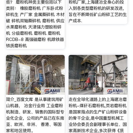
些？ 磨粉机种类主要包括以下
粉机厂家,上海建冶全身心的投
类别： 橡胶磨粉机 广东卧式粉
入到各类型磨粉机的研发改进,
碎机生 产厂家 金属撕碎机 木材
旨在不断降低矿山粉碎工艺的生
破 碎机双轴撕碎机 磨粉机 供应
产成本.
水果磨粉机 天津强力塑胶粉碎
机 分级磨粉机 磨粉机 磨粉机
RCDB-8 高强磁磨粉 机除铁器
铁质磨粉机
简介_百度文库 是从事建筑用矿
走在全球化道路上的上海建冶磨
山机器， 冶金行业用 工业磨粉
粉机-煤矸石磨粉机,页岩磨粉机
机制造、研发、销售的国际型专
是国家指点的生产矿山粉碎设备
业化企业，公司的产品已在东南
的骨干企业,是中国重型机械工
亚、欧洲、非洲、 香港、等国
业协会委员会副理事长单位、国
家和地区使用。
家高新技术企业,多次获得《质