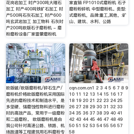
花岗岩加工 时产300吨大理石
家直销 FP1010式磨粉机 石子
加工 时产400吨铁矿石加工 时
磨粉粉碎机 中型磨粉机。类型:
产500吨石灰石加工 时产600
式磨粉机，品牌:重工,其他，:矿
吨玄武岩加工 加工物料 石灰时
山、建筑、水利、公路
产200吨欧版石子磨粉机 - 磨
粉磨粉设备厂家雷蒙磨粉机
欧版破/欧版磨粉机/碎石生产/
cqn.com.cn1 2 3 4 5 6 7 8 9
磨粉机价格欧版磨粉机采用国际
10 11 12 13 14 15 16 17
先进的磨粉技术和制造水平，是
18 19 20 21 22 23 24 25
多坚硬、强磨蚀性物料进行磨粉
26 27 28 29 30 31 32 33
时的高效产品，常用于一级磨粉
34 35 36 37 38 39 40 41
和二级磨粉。 欧版磨粉机是由
42 43 44 45 46 47 48 49
我公司针对高速公路、铁路、机
50 51 52 53 54 55 56 57
场跑道等工程建筑用石料磨粉专
58