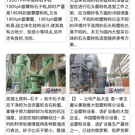
1300TPH中速粉石子机
大型采石场的石头磨粉机设备选
180tph雷蒙粉石子机,即时产量
型在进行石头磨粉机选型工作之
是180吨的雷蒙磨粉机,又名
前，应当做好各方面的详细调查
180tph雷蒙磨、180tph雷蒙
工作。不同的粉磨物料以及不同
机等,因立体化结构设计,使其具
的环境对于选用的石头粉磨机也
有占地少、投资小等特点,另外
是不同的。本文为国内大型采石
还有良好,当地。
场的石头磨粉机选型提供参考方
案。
混凝土原料-石子 - 知乎石子是
【】 - 公司产品大全 是一家主
否干净即为含泥量和含石粉量。
要从事销售大型磨粉筛分设备、
拿锤子用力敲碎即为母岩的抗压
工业磨粉设备、选矿设备的大型
强度。这些宏观的感触经过一系
企业。 中国磨粉筛分设备、工
列的科学处理便能用各种数值进
业磨粉设备、选矿设备生产基地
行表达。砂子比石子更小，勉强
之一，已经向俄罗斯、哈萨克斯