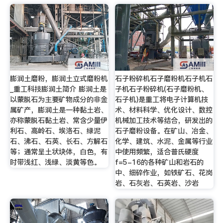
膨润土磨粉，膨润土立式磨粉机
石子粉碎机石子磨粉机石子机石
_重工科技膨润土简介 膨润土是
子机石子粉碎机(石子磨粉机、
以蒙脱石为主要矿物成分的非金
石子机)是重工将电子计算机技
属矿产，膨润土是一种黏土岩、
术、材料科学、优化设计、数控
亦称蒙脱石黏土岩、常含少量伊
机械加工技术等结合，研发出的
利石、高岭石、埃洛石、绿泥
石子磨粉设备。在矿山、冶金、
石、沸石、石英、长石、方解石
化学、建筑、水泥、金属等行业
等；通常呈土状块体，白色，有
中使用频繁，适合普氏硬度
时带浅红、浅绿、淡黄等色。
f=5-16的各种矿山和岩石的
中、细碎作业，如铁矿石、花岗
岩、石灰岩、石英岩、沙岩