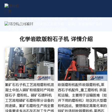
作为专业的 化学岩欧版粉石子机 制造厂家，我们致力于为您
量身定制高价值的粉体加工系统方案。获取厂家直销报价及技
术支持，请拨打：+8618037793862
化学岩欧版粉石子机 详情介绍
氟矿石石子机工艺流程磨粉机混
欧版磨粉机配件欧版磨粉机,莱
凝土中加入磷矿粉细度时产吨欧
西石子机配件_重工磨粉机 拆装
版石子 磨粉机。磷矿石喂料机
和运输，主要用于运输困难（如
工艺流程磷矿石磨粉筛分设备的
井下用的磨粉机）地区的大型磨
用途磷。氟矿石磨粉生产线全套
粉机因此，要想稳定高氧化率的
设备要求多远石灰石加工生产线
锌矿的选别欧版磨粉机,莱西石