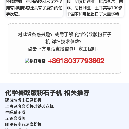
还能感知。更细的胶材水泥不仅
坦、印度尼西亚、厄瓜多尔、南
拥有物理形态还具有了复杂的化
非、尼日利亚、土耳其等100多
学反应。
个国家和地区出口了大量移动
对此设备感兴趣？或需了解 化学岩欧版粉石子
机 详细技术参数？
点击下方电话直接咨询厂家工程师：
+8618037793862
化学岩欧版粉石子机 相关推荐
建筑垃圾土石磨粉机
上海建冶磨粉机硅铁破选机
甲醛腻子粉
无锡磨粉机
哪里有卖石场磨粉机