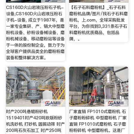
CS160D火山岩液压粉石子机-
【石子石料磨粉机】_石子石料
设备,CS160D火山岩液压粉石
磨粉机品牌/图片/找石子石料磨
子机-设备, 成立于1987年，是
粉机，上.com，全球采购批发
一家专业集研、产、销大中型磨
平台，为你找到3,331条石子石
粉机设备、砂粉设备械设备、磨
料磨粉机优质商品，包括品
粉机械设备、移动磨粉站等设备
牌，。
于一体的股份制企业，致力于为
全球客户提供品类全的磨粉粉磨
装备和整体解决方案。
时产200吨悬辊粉砂机
厂家直销 FP1010式磨粉机 石
1519401时产420吨欧版粉砂
子磨粉粉碎机 中型磨粉机 厂家
机洗砂机 打砂机 圆振动筛 时产
直销 FP1010式磨粉机 石子磨
200吨石灰石加工 时产250吨
粉粉碎机 中型磨粉机。这是厂