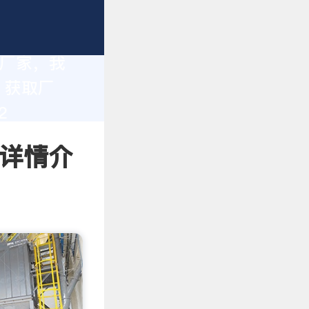
造厂家，我
。获取厂
2
 详情介