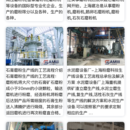
等设备的国际型专业化企业。生
网开始。上海建冶是从事磨粉
产的磨粉筛分以及各种。生产的
机,磨粉机,鹅卵石磨粉机,磨粉
各种。
机,石灰石磨粉机
石膏磨粉生产线的工艺流程介绍
水泥磨设备厂-上海粉磨科技生
石膏磨粉生产线的工艺流程：
产线设备工艺流程总承包及解决
磨粉机将大尺寸的石膏矿石磨粉
方案 水泥磨设备厂上海重机提
成小于30mm的小块颗粒，输送
供矿渣立磨生产线,水泥立磨生
磨机进行粉磨，经选粉机将粉磨
产线,复生产线,活性石灰生产线
后达到产品所需细度的石膏生粉
等生产线的解决方案和水泥生产
送入沸腾炉进行煅烧，其余部分
设备.可以按照客户的要求定制
返回磨机进行再次粉磨直合格。
相应的生产 …