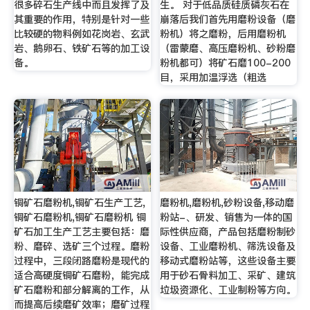
很多碎石生产线中而且发挥了及
生。 对于低品质硅质磷灰石在
其重要的作用，特别是针对一些
崩落后我们首先用磨粉设备（磨
比较硬的物料例如花岗岩、玄武
粉机）将之磨粉，后用磨粉机
岩、鹅卵石、铁矿石等的加工设
（雷蒙磨、高压磨粉机、砂粉磨
备。
粉机都可）将矿石磨100-200
目，采用加温浮选（粗选
铜矿石磨粉机,铜矿石生产工艺,
磨粉机,磨粉机,砂粉设备,移动磨
铜矿石磨粉机,铜矿石磨粉机 铜
粉站-、研发、销售为一体的国
矿石加工生产工艺主要包括：磨
际性供应商，产品包括磨粉制砂
粉、磨碎、选矿三个过程。磨粉
设备、工业磨粉机、筛洗设备及
过程中，三段闭路磨粉是现代的
移动式磨粉站等，这些设备主要
适合高硬度铜矿石磨粉，能完成
用于砂石骨料加工、采矿、建筑
矿石磨粉和部分解离的工作，从
垃圾资源化、工业制粉等方向。
而提高后续磨矿效率；磨矿过程