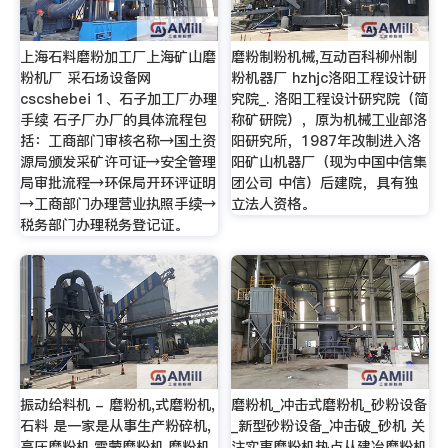
上海石料磨粉加工厂上海矿山磨
磨粉制粉机械,互动百科柳州制
粉机厂 采石场设备网
粉机器厂 hzhjc洛阳工程设计研
cscshebei 1、石子加工厂办理
究院_. 洛阳工程设计研究院（简
手续 石子厂办厂的具体流程包
称矿研院），原为机械工业部洛
括：工商部门审核名称→国土资
阳研究所，1987年改制进入洛
源局颁发采矿许可证→安全管理
阳矿山机器厂（现为中国中信集
局审批流程→环保局开环评证明
团公司 中信）后建院，具有独
→工商部门办理营业执照手续→
立法人资格。
税务部门办理税务登记证。
振动给料机 - 磨粉机,式磨粉机,
磨粉机_冲击式磨粉机_砂粉设备
石料 是一家是从事生产粉碎机,
_新型砂粉设备_冲击破_砂机 关
高压磨粉机,雷蒙磨粉机,磨粉机
注实事磨粉机热点从建冶磨粉机