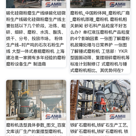
碳化硅微粉磨生产线绿碳化硅微
磨粉机_中国粉体网_磨粉机厂商
粉生产线碳化硅微粉磨生产线主
_磨粉机原理_磨粉机 磨粉机相
要包括以下几个阶段，冶炼、粗
关新闻 砂石料产品粒度不好怎
碎、细碎、磨粉、水洗、酸洗、
么办？单杠液压磨粉机产品粒度
烘干、分号、投放市场。 粉体
的4个影响因素 一张图了解磨粉
生产线-时产吨的石灰石粉生产
机故障处理与日常养护 一张图
线 大型一体式悬辊磨粉机 上海
了解锤式磨粉机 工信部：YKR
建冶是一家拥有多年经验的磨粉
型圆振动筛、复摆细碎磨粉机等
磨粉设备生产 制造商
标准计划制修订 式磨粉机与锤
式磨粉机相比，其优势何在？
磨粉机选型具体参数_图文_百度
铁矿石磨粉机,铁矿石生产工艺,
文库该厂生产的复摆型磨粉机，
铁矿石磨粉机,铁矿石磨粉机 铁