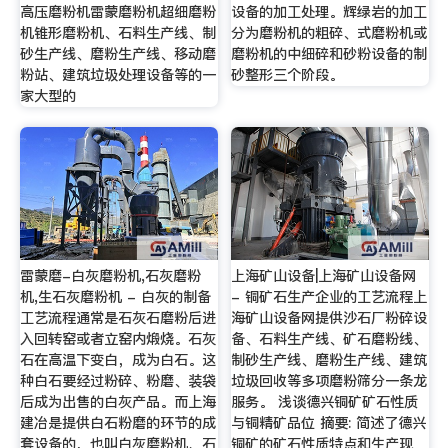
高压磨粉机雷蒙磨粉机超细磨粉
设备的加工处理。辉绿岩的加工
机锥形磨粉机、石料生产线、制
分为磨粉机的粗碎、式磨粉机或
砂生产线、磨粉生产线、移动磨
磨粉机的中细碎和砂粉设备的制
粉站、建筑垃圾处理设备等的一
砂整形三个阶段。
家大型的
雷蒙磨-白灰磨粉机,石灰磨粉
上海矿山设备|上海矿山设备网
机,生石灰磨粉机 - 白灰的制备
- 铜矿石生产企业的工艺流程上
工艺流程通常是石灰石磨粉后进
海矿山设备网提供沙石厂粉碎设
入回转窑或者立窑内煅烧。石灰
备、石料生产线、矿石磨粉线、
石在高温下变白，成为白石。这
制砂生产线、磨粉生产线、建筑
种白石要经过粉碎、粉磨、装袋
垃圾回收等多项磨粉筛分一条龙
后成为出售的白灰产品。而上海
服务。 浅谈德兴铜矿矿石性质
建冶是提供白石粉磨的环节的成
与铜精矿品位 摘要: 简述了德兴
套设备的，也叫白灰磨粉机、石
铜矿的矿石性质特点和生产现