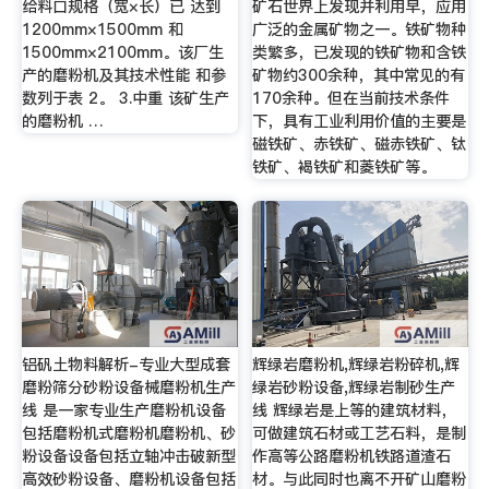
给料口规格（宽×长）已 达到
矿石世界上发现并利用早，应用
1200mm×1500mm 和
广泛的金属矿物之一。铁矿物种
1500mm×2100mm。该厂生
类繁多，已发现的铁矿物和含铁
产的磨粉机及其技术性能 和参
矿物约300余种，其中常见的有
数列于表 2。 3.中重 该矿生产
170余种。但在当前技术条件
的磨粉机 …
下，具有工业利用价值的主要是
磁铁矿、赤铁矿、磁赤铁矿、钛
铁矿、褐铁矿和菱铁矿等。
铝矾土物料解析-专业大型成套
辉绿岩磨粉机,辉绿岩粉碎机,辉
磨粉筛分砂粉设备械磨粉机生产
绿岩砂粉设备,辉绿岩制砂生产
线 是一家专业生产磨粉机设备
线 辉绿岩是上等的建筑材料，
包括磨粉机式磨粉机磨粉机、砂
可做建筑石材或工艺石料，是制
粉设备设备包括立轴冲击破新型
作高等公路磨粉机铁路道渣石
高效砂粉设备、磨粉机设备包括
材。与此同时也离不开矿山磨粉