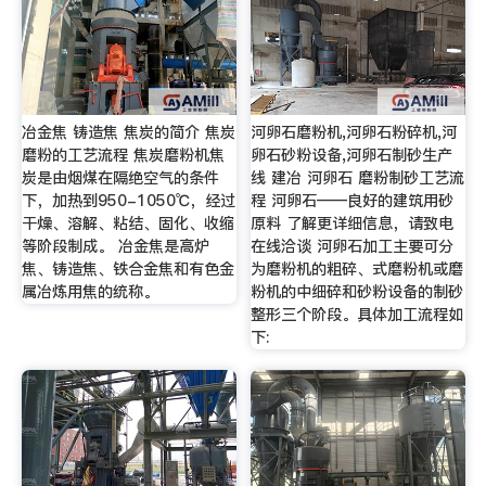
冶金焦 铸造焦 焦炭的简介 焦炭
河卵石磨粉机,河卵石粉碎机,河
磨粉的工艺流程 焦炭磨粉机焦
卵石砂粉设备,河卵石制砂生产
炭是由烟煤在隔绝空气的条件
线 建冶 河卵石 磨粉制砂工艺流
下，加热到950-1050℃，经过
程 河卵石——良好的建筑用砂
干燥、溶解、粘结、固化、收缩
原料 了解更详细信息，请致电
等阶段制成。 冶金焦是高炉
在线洽谈 河卵石加工主要可分
焦、铸造焦、铁合金焦和有色金
为磨粉机的粗碎、式磨粉机或磨
属冶炼用焦的统称。
粉机的中细碎和砂粉设备的制砂
整形三个阶段。具体加工流程如
下: