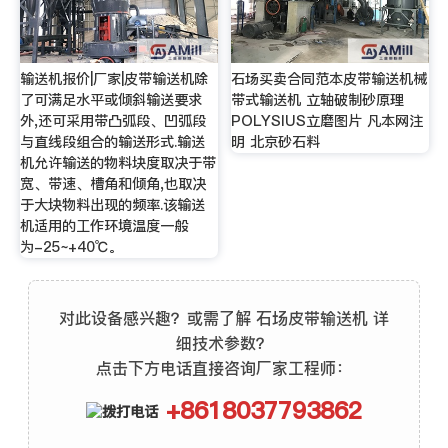
输送机报价|厂家|皮带输送机除
石场买卖合同范本皮带输送机械
了可满足水平或倾斜输送要求
带式输送机 立轴破制砂原理
外,还可采用带凸弧段、凹弧段
POLYSIUS立磨图片 凡本网注
与直线段组合的输送形式.输送
明 北京砂石料
机允许输送的物料块度取决于带
宽、带速、槽角和倾角,也取决
于大块物料出现的频率.该输送
机适用的工作环境温度一般
为-25~+40℃。
对此设备感兴趣？或需了解 石场皮带输送机 详
细技术参数？
点击下方电话直接咨询厂家工程师：
+8618037793862