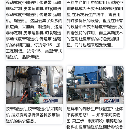
移动式皮带输送机 传送带 运输
石料生产加工中的应用大型皮带
非标定制 皮带运输机 粮食输送
输送机成为石灰石场较耀眼的明
移动式皮带输送机 传送带 运输
星 在石灰石生产线中，需要用
机，输送机，这里云集了众多的
到许多优质的设备，但是在所有
供应商，采购商，制造商。这是
的设备中石灰石场皮带输送机发
非标定制 皮带运输机 粮食输送
挥着独特的作用，而且高新技术
移动式皮带输送机 传送带 运输
的应用让皮带机的特色更加明
机的详细页面。订货号:15，加
显，同时也越来越受欢迎。
工定制:是，货号:15，类型:带式
输送机，品牌:奉依，
胶带输送机_胶带输送机/采购商
超详细的制砂生产线配置？让你
机 搜好货网您提供各种胶带输
不再被忽悠！ - 知乎车间实物
送机的供求信息。
图 第三步，制砂筛分 细碎后的
物料由皮带输送机送到砂粉设备