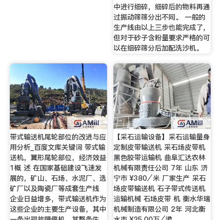
中进行细碎，细碎后的物料再通
过振动筛筛分出不同。 一般的
生产线由以上三步也能完成了，
但对于砂子含粉量要求严格的可
以在细碎筛分后加配洗沙机。
带式输送机尾轮部位的改进与应
【采石运输设备】采石运输量身
用分析_百度文库关键词 带式输
定制皮带输送机 采石场皮带机
送机，翼形尾轮部位，经济效益
黑色胶带运输机 曲阜汇达农林
1概 述 在国家基础建设飞速发
机械有限责任公司 7年 山东 济
展的，矿山、石场、水泥厂、选
宁市 ¥380⁄米 厂家生产 采石
矿厂以及陶瓷厂等成套生产线
场皮带输送机 石子带式传送机
企业日益增多，带式输送机作为
运输机械 石场皮带 机 衡水华瑞
这些企业的主要生产设备，其中
机械制造有限公司 2年 河北衡
一条出现故障停机，其整条生
水市 ¥25.00万⁄鍙