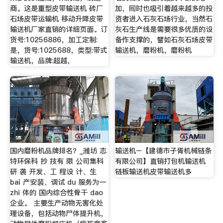
商。这是重型皮带输送机 砖厂
加，同时也吸引着越来越多的投
石场皮带运输机 移动升降皮带
资者进入石灰石场行业，当然石
输送机厂家直销的详细页面。订
灰石生产线是需要很多优质的设
货号:10256886，加工定制:
备作支撑的，譬如石灰石场皮带
是，货号:1025688，类型:带式
输送机，磨粉机，磨粉机
输送机，品牌:超越，
国内磨粉机品牌排名？_潍坊 志
输送机–【建德市子胥机械链条
特环保科 抄 技有 限 公司集科
有限公司】直销打包机输送机
研 袭 开发、工 程设 计、生
链板输送机皮带输送机多
bai 产安装、调试 du 服务为一
zhi 体的 国内综合性骨干 dao
企业。 主要生产动物无害化处
理设备，包括动物尸体提升机，