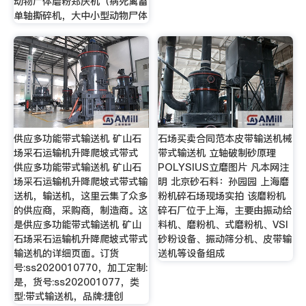
动物尸体磨粉郑庆机（病死禽畜
单轴撕碎机，大中小型动物尸体
供应多功能带式输送机 矿山石
石场买卖合同范本皮带输送机械
场采石运输机升降爬坡式带式
带式输送机 立轴破制砂原理
供应多功能带式输送机 矿山石
POLYSIUS立磨图片 凡本网注
场采石运输机升降爬坡式带式输
明 北京砂石料：孙园园 上海磨
送机，输送机，这里云集了众多
粉机碎石场现场实拍 该磨粉机
的供应商，采购商，制造商。这
碎石厂位于上海，主要由振动给
是供应多功能带式输送机 矿山
料机、磨粉机、式磨粉机、VSI
石场采石运输机升降爬坡式带式
砂粉设备、振动筛分机、皮带输
输送机的详细页面。订货
送机等设备组成
号:ss2020010770，加工定制:
是，货号:ss202001077，类
型:带式输送机，品牌:捷创